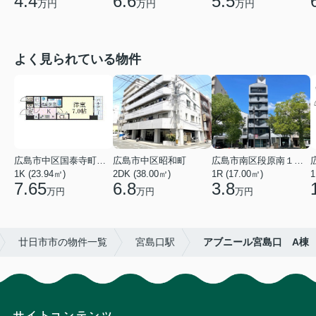
4.4
6.6
5.5
万円
万円
万円
よく見られている物件
広島市中区国泰寺町２丁目
広島市中区昭和町
広島市南区段原南１丁目
1K (23.94㎡)
2DK (38.00㎡)
1R (17.00㎡)
1
7.65
6.8
3.8
万円
万円
万円
廿日市市の物件一覧
宮島口駅
アブニール宮島口 A棟
サイトコンテンツ