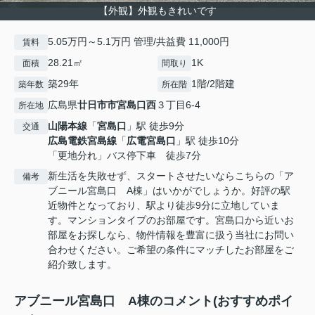
【外観】外観もきれいです
5.05万円～5.1万円 管理/共益費 11,000円
賃料
28.21㎡
1K
面積
間取り
築29年
1階/2階建
築年数
所在階
広島県
廿日市市
宮島口西
３丁目6-4
所在地
山陽本線
「
宮島口
」駅 徒歩9分
交通
広島電鉄宮島線
「
広電宮島口
」駅 徒歩10分
「更地分れ」バス停下車 徒歩7分
新生活を失敗せず、スタートさせたいならこちらの「ア
備考
ブニール宮島口 A棟」はいかがでしょうか。好評の駅
近物件となっており、駅より徒歩9分に立地していま
す。マンションタイプのお部屋です。宮島口から近いお
部屋をお探しなら、物件情報を豊富に扱う当社にお問い
合わせください。ご希望の条件にマッチしたお部屋をご
紹介致します。
アブニール宮島口 A棟のコメント(おすすめポイ