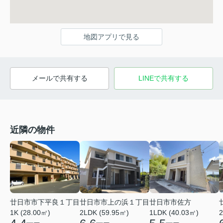
地図アプリで見る
メールで共有する
LINEで共有する
近隣の物件
廿日市市下平良１丁目
廿日市市上の浜１丁目
廿日市市佐方
1K (28.00㎡)
2LDK (59.95㎡)
1LDK (40.03㎡)
2