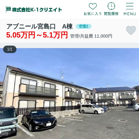
アブニール宮島口 A棟
空室2
5.05万円～5.1万円
管理/共益費 11,000円
1
/
1