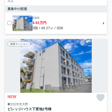
見る
募集中の部屋
0305
4.91万円
3階 / 49.27㎡ / 3DK
賃貸マンション
NEW
廿日市市大野
ビレッジハウス下更地2号棟