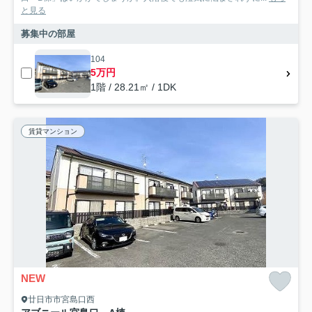
と見る
募集中の部屋
104
5万円
1階 / 28.21㎡ / 1DK
賃貸マンション
NEW
廿日市市宮島口西