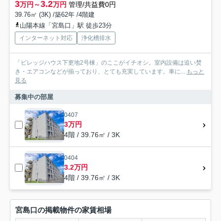
3
3.2
万円～
万円
管理/共益費0円
39.76㎡ (3K) /築62年 /4階建
山陽本線「宮島口」駅 徒歩23分
インターネット対応
浄化槽排水
「ビレッジハウス下更地2号棟」のここがイチオシ。室内設備は追い焚
き・エアコンなどが揃っており、とても充実しています。車に...
もっと
見る
募集中の部屋
0407
3万円
4階 / 39.76㎡ / 3K
0404
3.2万円
4階 / 39.76㎡ / 3K
宮島口の掲載物件の家賃相場