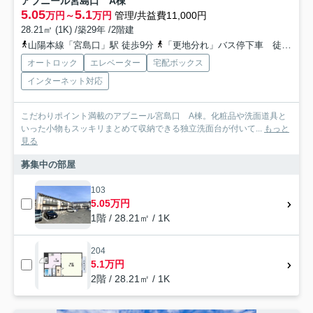
アブニール宮島口 A棟
5.05
5.1
万円～
万円
管理/共益費11,000円
28.21㎡ (1K) /築29年 /2階建
山陽本線「宮島口」駅 徒歩9分
「更地分れ」バス停下車 徒歩7分
オートロック
エレベーター
宅配ボックス
インターネット対応
こだわりポイント満載のアブニール宮島口 A棟。化粧品や洗面道具と
いった小物もスッキリまとめて収納できる独立洗面台が付いて...
もっと
見る
募集中の部屋
103
5.05万円
1階 / 28.21㎡ / 1K
204
5.1万円
2階 / 28.21㎡ / 1K