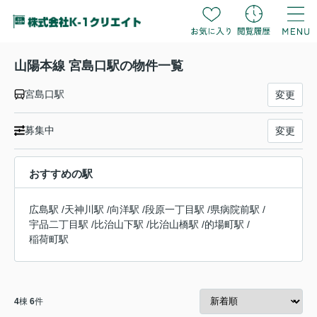
山陽本線 宮島口駅の物件一覧
宮島口駅
変更
募集中
変更
おすすめの駅
広島駅
/
天神川駅
/
向洋駅
/
段原一丁目駅
/
県病院前駅
/
宇品二丁目駅
/
比治山下駅
/
比治山橋駅
/
的場町駅
/
稲荷町駅
4
棟
6
件