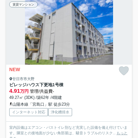
賃貸マンション
NEW
廿日市市大野
ビレッジハウス下更地1号棟
4.91
万円
管理/共益費-
49.27㎡ (3DK) /築62年 /4階建
山陽本線「宮島口」駅 徒歩23分
インターネット対応
浄化槽排水
室内設備はエアコン・バストイレ別など充実した設備を備え付けていま
す。隣室との接地面が少ない角部屋は、騒音トラブルのリスク...
もっと