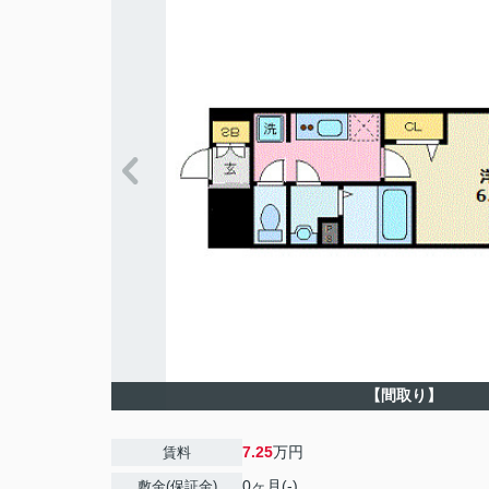
【間取り】
7.25
万円
賃料
0ヶ月(-)
敷金(保証金)