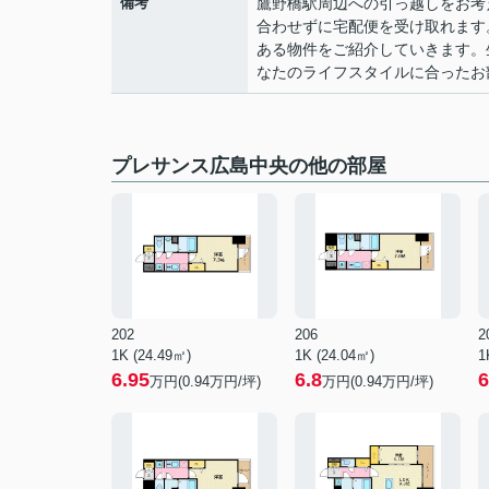
備考
鷹野橋駅周辺への引っ越しをお考
合わせずに宅配便を受け取れます
ある物件をご紹介していきます。
なたのライフスタイルに合ったお
プレサンス広島中央の他の部屋
202
206
2
1K (24.49㎡)
1K (24.04㎡)
1
6.95
6.8
6
万円(
0.94
万円/坪)
万円(
0.94
万円/坪)