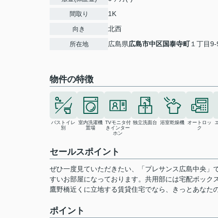
1K
間取り
北西
向き
広島県
広島市中区
国泰寺町
１丁目9-
所在地
物件の特徴
バストイレ
室内洗濯機
TVモニタ付
独立洗面台
浴室乾燥機
オートロッ
別
置場
きインター
ク
ホン
セールスポイント
ぜひ一度見ていただきたい、「プレサンス広島中央」
すいお部屋になっております。共用部には宅配ボック
鷹野橋近くに立地する賃貸住宅でなら、きっとあなた
ポイント