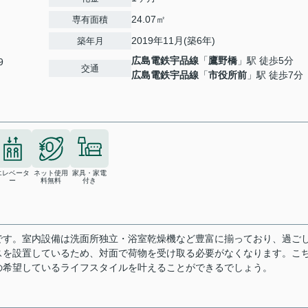
24.07㎡
専有面積
2019年11月(築6年)
築年月
広島電鉄宇品線
「
鷹野橋
」駅 徒歩5分
9
交通
広島電鉄宇品線
「
市役所前
」駅 徒歩7分
エレベータ
ネット使用
家具・家電
ー
料無料
付き
です。室内設備は洗面所独立・浴室乾燥機など豊富に揃っており、過ご
スを設置しているため、対面で荷物を受け取る必要がなくなります。こ
の希望しているライフスタイルを叶えることができるでしょう。