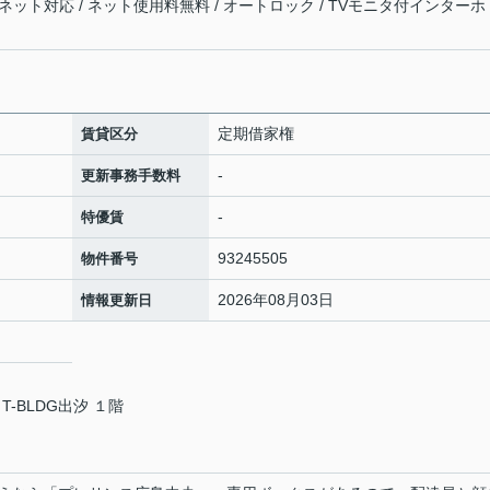
 インターネット対応 / ネット使用料無料 / オートロック / TVモニタ付インターホ
定期借家権
賃貸区分
-
更新事務手数料
-
特優賃
93245505
物件番号
2026年08月03日
情報更新日
T-BLDG出汐 １階