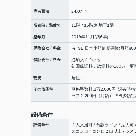
24.07㎡
専有面積
11階 / 15階建 地下1階
所在階 / 階建て
2019年11月(築6年)
築年月
保険会社 / 料金
有 SBI日本少額短期保険(月額800円)
保証会社 / 料金
必加入 / その他
初回保証料：総賃料の100％ 更新時
居住中
現況
その他条件
事務手数料:2万2,000円 退去時精算
ラブ:2,200円（月額） SBI少
設備条件
設備条件
２人入居可 / 分譲タイプ / 法人可 
スコンロ / コンロ２口以上 / シス