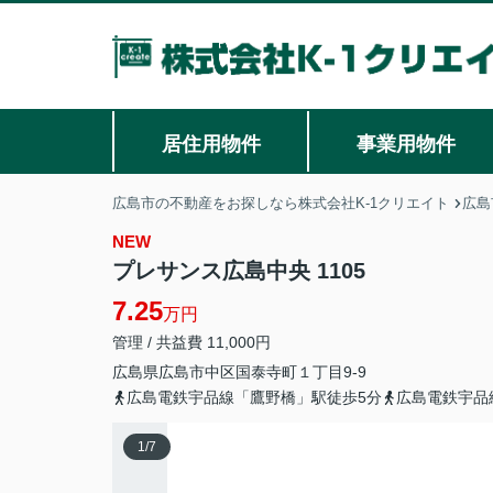
居住用物件
事業用物件
広島市の不動産をお探しなら株式会社K-1クリエイト
広島
NEW
プレサンス広島中央 1105
7.25
万円
管理 / 共益費 11,000円
広島県
広島市中区
国泰寺町
１丁目9-9
広島電鉄宇品線「鷹野橋」駅徒歩5分
広島電鉄宇品
1
/
7