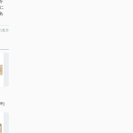
を
に
あ
の見方
坪)