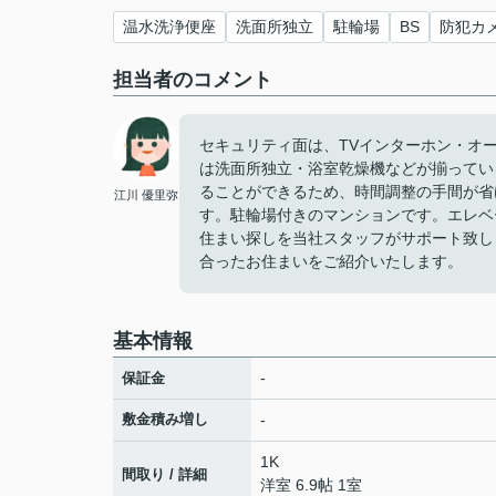
温水洗浄便座
洗面所独立
駐輪場
BS
防犯カ
担当者のコメント
セキュリティ面は、TVインターホン・オ
は洗面所独立・浴室乾燥機などが揃ってい
ることができるため、時間調整の手間が省
江川 優里弥
す。駐輪場付きのマンションです。エレベ
住まい探しを当社スタッフがサポート致し
合ったお住まいをご紹介いたします。
基本情報
-
保証金
敷金積み増し
-
1K
間取り / 詳細
洋室 6.9帖 1室