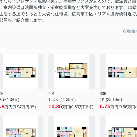
えなら「プレサンス広島中央」。専用ボックスがあるので、配達員と顔
。室内設備は洗面所独立・浴室乾燥機など大変充実しております。11階
生活する上でもっとも大切な住環境。広島市中区エリアや鷹野橋付近で
部屋をご紹介致します。
情報
05
201
306
K (24.04㎡)
1LDK (41.39㎡)
1K (23.19㎡)
.8
10.35
6.75
万円(
0.94
万円/坪)
万円(
0.83
万円/坪)
万円(
0.96
万円/