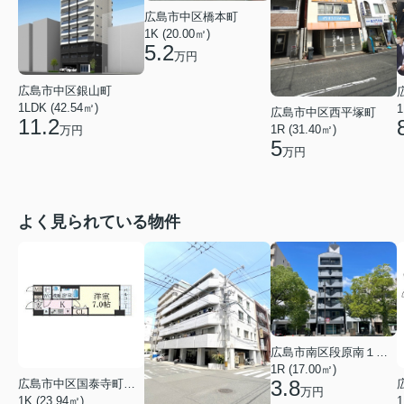
広島市中区橋本町
1K (20.00㎡)
5.2
万円
広島市中区銀山町
1LDK (42.54㎡)
1
広島市中区西平塚町
11.2
1R (31.40㎡)
万円
5
万円
よく見られている物件
広島市南区段原南１丁目
1R (17.00㎡)
3.8
広島市中区国泰寺町２丁目
万円
1K (23.94㎡)
1