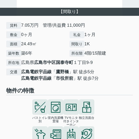
【間取り】
7.05万円 管理/共益費 11,000円
賃料
0ヶ月
1ヶ月
敷金
礼金
24.49㎡
1K
面積
間取り
築6年
4階/15階建
築年数
所在階
広島県
広島市中区
国泰寺町
１丁目9-9
所在地
広島電鉄宇品線
「
鷹野橋
」駅 徒歩5分
交通
広島電鉄宇品線
「
市役所前
」駅 徒歩7分
物件の特徴
バストイレ
室内洗濯機
TVモニタ
独立洗面台
別
置場
付きインタ
ーホン