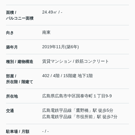
24.49㎡ / -
面積 /
バルコニー面積
南東
向き
2019年11月(築6年)
築年月
賃貸マンション / 鉄筋コンクリート
種別 / 建物構造
402 / 4階 / 15階建 地下1階
部屋 /
所在階 / 階建て
広島県
広島市中区
国泰寺町
１丁目9-9
所在地
広島電鉄宇品線
「
鷹野橋
」駅 徒歩5分
交通
広島電鉄宇品線
「
市役所前
」駅 徒歩7分
- / -
駐車場 / 月額