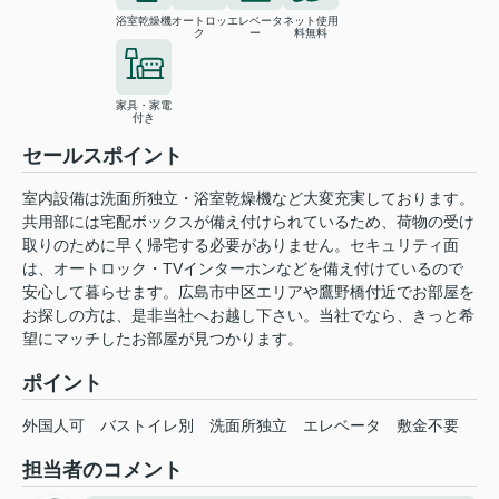
浴室乾燥機
オートロッ
エレベータ
ネット使用
ク
ー
料無料
家具・家電
付き
セールスポイント
室内設備は洗面所独立・浴室乾燥機など大変充実しております。
共用部には宅配ボックスが備え付けられているため、荷物の受け
取りのために早く帰宅する必要がありません。セキュリティ面
は、オートロック・TVインターホンなどを備え付けているので
安心して暮らせます。広島市中区エリアや鷹野橋付近でお部屋を
お探しの方は、是非当社へお越し下さい。当社でなら、きっと希
望にマッチしたお部屋が見つかります。
ポイント
外国人可
バストイレ別
洗面所独立
エレベータ
敷金不要
担当者のコメント