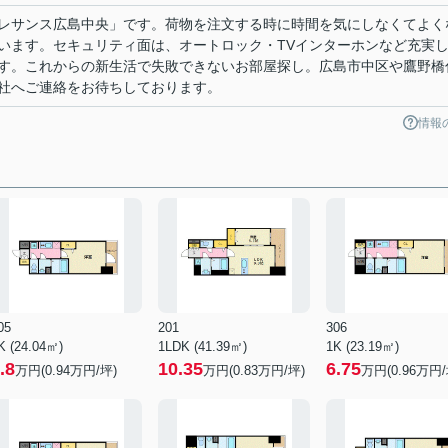
レサンス広島中央」です。荷物を注文する時に時間を気にしなくてよく
います。セキュリティ面は、オートロック・TVインターホンなど充実
す。これからの新生活で失敗できないお部屋探し。広島市中区や鷹野橋
社へご連絡をお待ちしております。
情報
05
201
306
K (24.04㎡)
1LDK (41.39㎡)
1K (23.19㎡)
.8
10.35
6.75
万円(
0.94
万円/坪)
万円(
0.83
万円/坪)
万円(
0.96
万円/