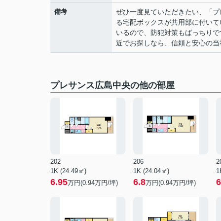
備考
ぜひ一度見ていただきたい、「プ
る宅配ボックスが共用部に付いて
いるので、防犯対策もばっちりで
近でお探しなら、信頼と安心の当
プレサンス広島中央の他の部屋
202
206
2
1K (24.49㎡)
1K (24.04㎡)
1
6.95
6.8
6
万円(
0.94
万円/坪)
万円(
0.94
万円/坪)