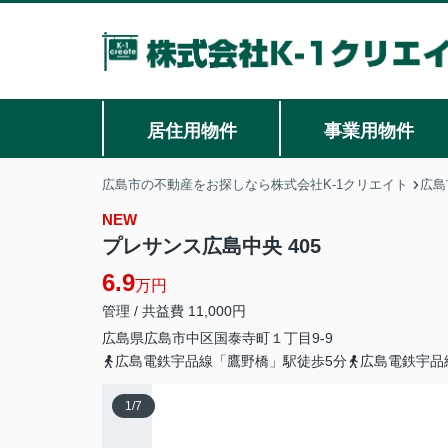
居住用物件
事業用物件
広島市の不動産をお探しなら株式会社K-1クリエイト
広島
NEW
プレサンス広島中央 405
6.9
万円
管理 / 共益費 11,000円
広島県
広島市中区
国泰寺町
１丁目9-9
広島電鉄宇品線「鷹野橋」駅徒歩5分
広島電鉄宇品
1
/
7