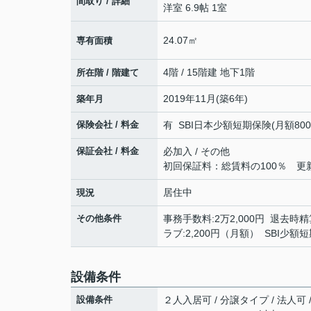
間取り / 詳細
洋室 6.9帖 1室
24.07㎡
専有面積
4階 / 15階建 地下1階
所在階 / 階建て
2019年11月(築6年)
築年月
保険会社 / 料金
有 SBI日本少額短期保険(月額800円)
保証会社 / 料金
必加入 / その他
初回保証料：総賃料の100％ 更新時
居住中
現況
その他条件
事務手数料:2万2,000円 退去時精算
ラブ:2,200円（月額） SBI少
設備条件
設備条件
２人入居可 / 分譲タイプ / 法人可 