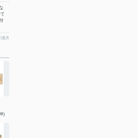
な
して
付
の見方
坪)