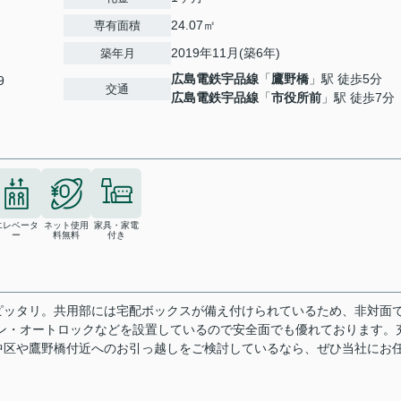
24.07㎡
専有面積
2019年11月(築6年)
築年月
広島電鉄宇品線
「
鷹野橋
」駅 徒歩5分
9
交通
広島電鉄宇品線
「
市役所前
」駅 徒歩7分
エレベータ
ネット使用
家具・家電
ー
料無料
付き
ピッタリ。共用部には宅配ボックスが備え付けられているため、非対面
ン・オートロックなどを設置しているので安全面でも優れております。
中区や鷹野橋付近へのお引っ越しをご検討しているなら、ぜひ当社にお