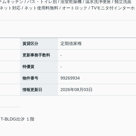
テムキッチン / バス・トイレ別 / 浴室乾燥機 / 温水洗浄便座 / 独立洗面
 インターネット対応 / ネット使用料無料 / オートロック / TVモニタ付インターホ
定期借家権
賃貸区分
-
更新事務手数料
-
特優賃
99269934
物件番号
2026年08月03日
情報更新日
T-BLDG出汐 １階