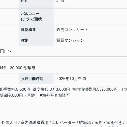
北西
向き
バルコニー
-
(テラス)面積
鉄筋コンクリート
建物構造
賃貸マンション
種別
 / -
：20,000円/年毎
2026年10月中旬
入居可能時期
手数料:5,500円 鍵交換代:3万3,000円 室内清掃費用:5万5,000円 リ
額短期保険:800円（月額） ■海外審査相談可
/ 外国人可 / 室内洗濯機置場 / エレベーター / 駐輪場 / 家具・家電付き / 