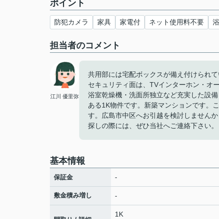
ポイント
防犯カメラ
家具
家電付
ネット使用料不要
担当者のコメント
共用部には宅配ボックスが備え付けられて
セキュリティ面は、TVインターホン・オ
浴室乾燥機・洗面所独立など充実した設備
江川 優里弥
ある1K物件です。新築マンションです。
す。広島市中区へお引越を検討しませんか
探しの際には、ぜひ当社へご連絡下さい。
基本情報
-
保証金
敷金積み増し
-
1K