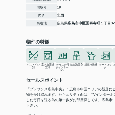
1K
間取り
北西
向き
広島県
広島市中区
国泰寺町
１丁目9-
所在地
物件の特徴
バストイレ
室内洗濯機
TVモニタ付
独立洗面台
浴室乾燥機
オートロッ
別
置場
きインター
ク
ホン
セールスポイント
「プレサンス広島中央」：広島市中区エリアの新居に
物を受け取れます。セキュリティ面は、TVインターホ
した毎日を送る為の第一歩がお部屋探しです。広島市
下さい。