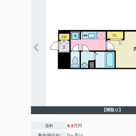
【間取り】
6.9
万円
賃料
0ヶ月(-)
敷金(保証金)