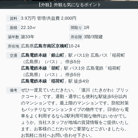
【外観】外観も気になるポイント
3.9万円 管理/共益費 2,000円
賃料
22.10㎡
1R
面積
間取り
築33年
3階/3階建
築年数
所在階
広島県
広島市南区
京橋町
10-24
所在地
広島電鉄本線
「
銀山町
」駅 バス1分 広島バス「稲荷町
交通
（広島県）（バス）」 停歩5分
広島電鉄本線
「
胡町
」駅 バス1分 広島電鉄「稲荷町
（広島県）（バス）」 停歩5分
広島電鉄本線
「
稲荷町
」駅 徒歩4分
ぜひ一度見ていただきたい、「瀧川（たきがわ）ブリッ
備考
クコート」です。通勤・通学にも便利な駅徒歩5分以内
のマンションです。最上階のマンションです。防犯対策
もバッチリなマンションタイプの物件です。日頃から電
車をよく利用するなら2駅利用可能な物件はいかがでし
ょうか。当社スタッフが地域の賃貸情報をご提供いたし
ます。お客様のこだわりやご要望などございましたら、
お気軽に当社へお問い合わせ下さい。