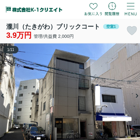
瀧川（たきがわ）ブリックコート
空室1
3.9万円
管理/共益費 2,000円
1
/
11