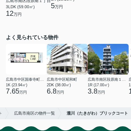
広島市南区段原南１丁目
5
万円
3LDK (59.00㎡)
12
万円
よく見られている物件
広島市中区国泰寺町２丁目
広島市中区昭和町
広島市南区段原南１丁目
1K (23.94㎡)
2DK (38.00㎡)
1R (17.00㎡)
1
7.65
6.8
3.8
万円
万円
万円
ト
広島市南区の物件一覧
瀧川（たきがわ）ブリックコート