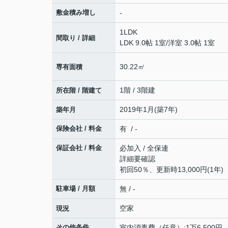
敷金積み増し
-
1LDK
間取り / 詳細
LDK 9.0帖 1室
/
洋室 3.0帖 1室
30.22㎡
専有面積
1階 / 3階建
所在階 / 階建て
2019年1月(築7年)
築年月
保険会社 / 料金
有 / -
保証会社 / 料金
必加入 / 全保連
詳細要確認
初回50％、更新時13,000円(1年)
駐車場 / 月額
無 / -
空家
現況
その他条件
室内消毒費（任意）:1万6,500円 