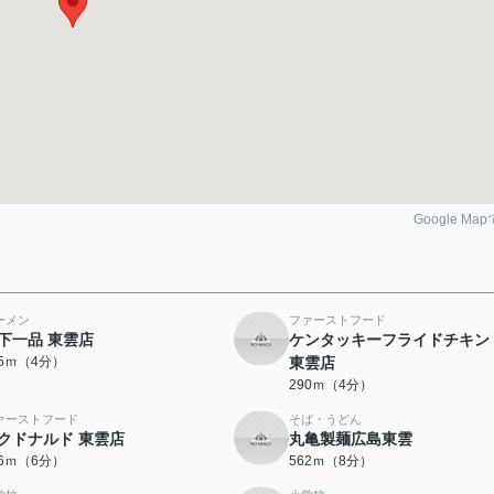
Google Ma
ーメン
ファーストフード
下一品 東雲店
ケンタッキーフライドチキン
85ｍ（4分）
東雲店
290ｍ（4分）
ァーストフード
そば・うどん
クドナルド 東雲店
丸亀製麺広島東雲
76ｍ（6分）
562ｍ（8分）