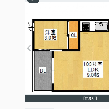
1
/
15
【間取り】