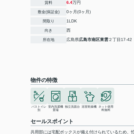
6.4
万円
賃料
0ヶ月(0ヶ月)
敷金(保証金)
1LDK
間取り
西
向き
広島県
広島市南区
東雲
２丁目17-42
所在地
物件の特徴
バストイレ
室内洗濯機
独立洗面台
浴室乾燥機
ネット使用
別
置場
料無料
セールスポイント
共用部には宅配ボックスが備え付けられているため、