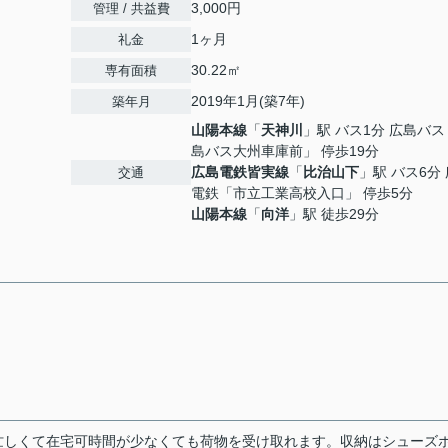
3,000円
管理 / 共益費
1ヶ月
礼金
30.22㎡
専有面積
2019年1月(築7年)
築年月
山陽本線
「
天神川
」駅 バス1分 広島バ
島バス大州車庫前」 停歩19分
広島電鉄皆実線
「
比治山下
」駅 バス6分
交通
電鉄「市立工業高校入口」 停歩5分
山陽本線
「
向洋
」駅 徒歩29分
忙しくて在宅可時間が少なくても荷物を受け取れます。収納はシューズ