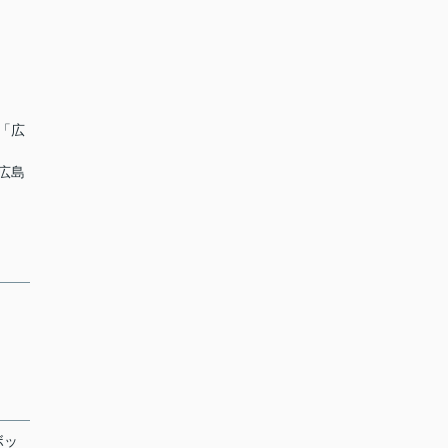
ス「広
 広島
ボッ