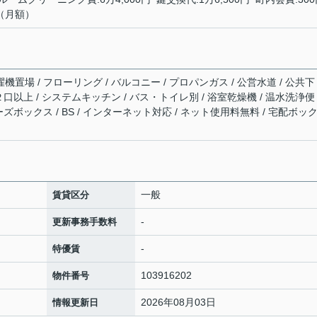
円（月額）
機置場 / フローリング / バルコニー / プロパンガス / 公営水道 / 公共下
ロ２口以上 / システムキッチン / バス・トイレ別 / 浴室乾燥機 / 温水洗浄便
ューズボックス / BS / インターネット対応 / ネット使用料無料 / 宅配ボッ
一般
賃貸区分
-
更新事務手数料
-
特優賃
103916202
物件番号
2026年08月03日
情報更新日