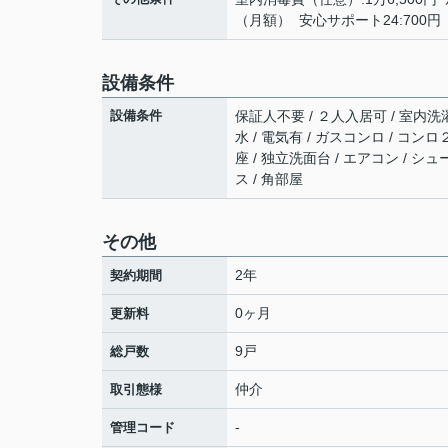
（月額） 安心サポート24:700
設備条件
設備条件
保証人不要 / ２人入居可 / 室内洗濯
水 / 電気有 / ガスコンロ / コン
座 / 独立洗面台 / エアコン / シ
ス / 角部屋
その他
2年
契約期間
0ヶ月
更新料
9戸
総戸数
仲介
取引態様
-
管理コード