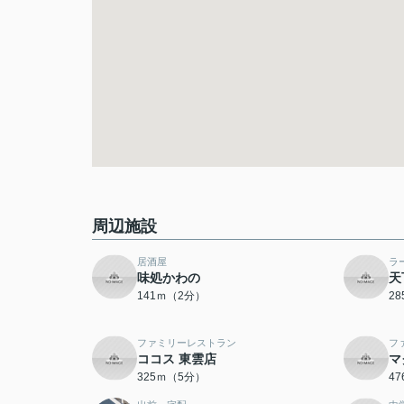
周辺施設
居酒屋
ラ
味処かわの
天
141ｍ（2分）
2
ファミリーレストラン
フ
ココス 東雲店
マ
325ｍ（5分）
4