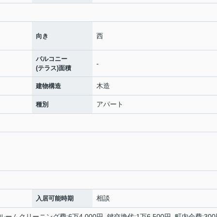
西
向き
バルコニー
-
(テラス)面積
木造
建物構造
アパート
種別
相談
入居可能時期
ルームクリーニング費:6万4,000円 鍵交換代:1万6,500円 町内会費:30