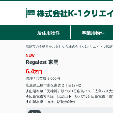
居住用物件
事業用物件
広島市の不動産をお探しなら株式会社K-1クリエイト
広島
NEW
Regalest 東雲
6.4
万円
管理 / 共益費 3,000円
広島県
広島市南区
東雲
２丁目17-42
山陽本線「天神川」駅バス1分広島バス「広島バス大
広島電鉄皆実線「比治山下」駅バス6分広島電鉄「市
山陽本線「向洋」駅徒歩29分