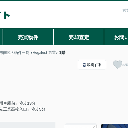
営
売買物件
売却査定
お問
Regalest 東雲
1階
市南区の物件一覧
印刷する
お気
州車庫前」停歩19分
立工業高校入口」停歩5分