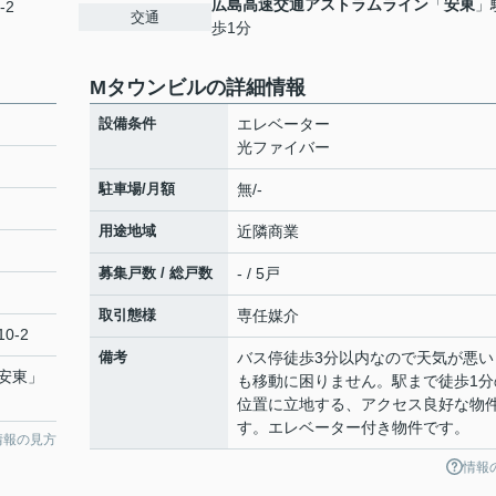
広島高速交通アストラムライン
「
安東
」
-2
交通
歩1分
Mタウンビルの詳細情報
設備条件
エレベーター
光ファイバー
駐車場/月額
無/-
用途地域
近隣商業
募集戸数 / 総戸数
- / 5戸
取引態様
専任媒介
0-2
備考
バス停徒歩3分以内なので天気が悪い
安東
」
も移動に困りません。駅まで徒歩1分
位置に立地する、アクセス良好な物
す。エレベーター付き物件です。
情報の見方
情報