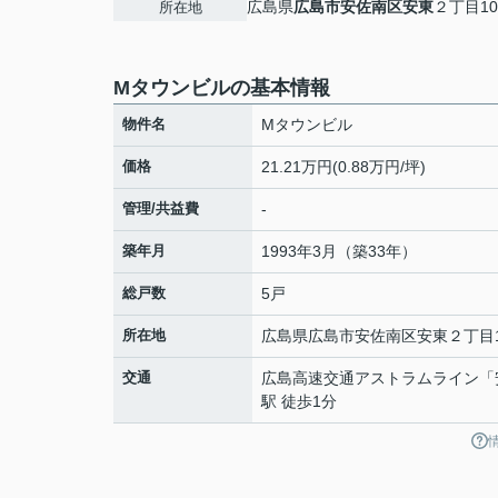
広島県
広島市安佐南区
安東
２丁目10
所在地
Mタウンビルの基本情報
物件名
Mタウンビル
価格
21.21万円(0.88万円/坪)
管理/共益費
-
築年月
1993年3月（築33年）
総戸数
5戸
所在地
広島県
広島市安佐南区
安東
２丁目1
交通
広島高速交通アストラムライン
「
駅 徒歩1分