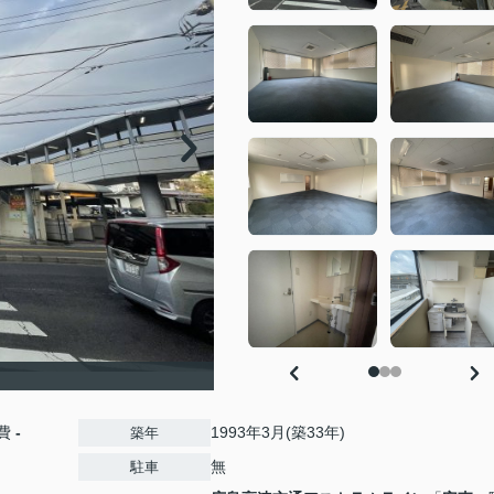
費
-
1993年3月(築33年)
築年
無
駐車