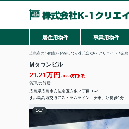
居住用物件
事業用物件
広島市の不動産をお探しなら株式会社K-1クリエイト
広島
Mタウンビル
21.21万円
(0.88万円/坪)
管理/共益費 -
広島県
広島市安佐南区
安東
２丁目10-2
広島高速交通アストラムライン「安東」駅徒歩1分
1
/
17