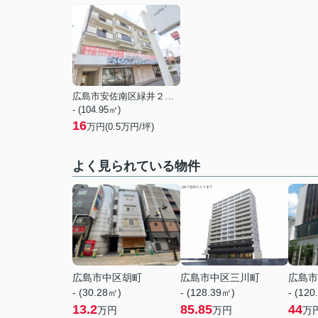
広島市安佐南区緑井２丁目
- (104.95㎡)
16
万円(
0.5
万円/坪)
よく見られている物件
広島市中区胡町
広島市中区三川町
広島市
- (30.28㎡)
- (128.39㎡)
- (120
13.2
85.85
44
万円
万円
万