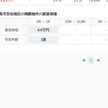
1.21
-
3ヶ月
1ヶ月
79.69㎡
2
万円
島市安佐南区の掲載物件の家賃相場
1R ～ 1K
1DK ～ 1LDK
2K ～ 
家賃相場
6.6万円
-
-
空室件数
1室
-
-
1