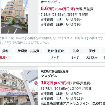
オークスビル
6.6
万円 (0.93万円/坪)
管理/共益費-
7.13坪 (23.58㎡) /築35年 /6階建
可部線
「
大町
」駅 徒歩6分
可部線
「
緑井
」駅 徒歩9分
く快適にお仕事ができる物件なので開業したい方オススメ。駐輪場付きの物件です
ら、6.6万円の物件はいかがでしょうか。
賃料
管理費・共益費
敷金/保証金
礼金
面積
6.6
-
2ヶ月
1ヶ月
23.58㎡
万円
事務所
広島市安佐南区
緑井
マスダビル
16
万円 (0.5万円/坪)
管理/共益費-
31.75坪 (104.95㎡) /築40年 /4階建
可部線
「
緑井
」駅 徒歩7分
可部線
「
大町
」駅 徒歩11分
広島高速交通アストラムライン
「
毘沙門