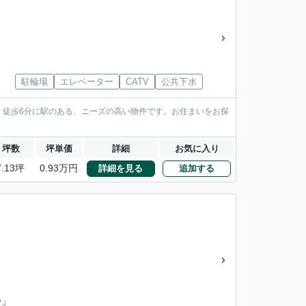
駐輪場
エレベーター
CATV
公共下水
。徒歩6分に駅のある、ニーズの高い物件です。お住まいをお探
坪数
坪単価
詳細
お気に入り
7.13坪
0.93万円
詳細を見る
追加する
台
」