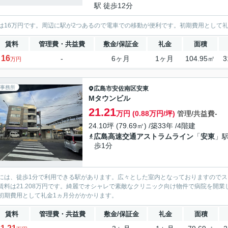
駅 徒歩12分
は16万円です。周辺に駅が2つあるので電車での移動が便利です。初期費用として
賃料
管理費・共益費
敷金/保証金
礼金
面積
16
-
6ヶ月
1ヶ月
104.95㎡
3
万円
事務所
広島市安佐南区
安東
Mタウンビル
21.21
万円 (0.88万円/坪)
管理/共益費-
24.10坪 (79.69㎡) /築33年 /4階建
広島高速交通アストラムライン
「
安東
」駅
歩1分
には、徒歩1分で利用できる駅があります。広々とした室内となっておりますのでス
賃料は21.208万円です。綺麗でオシャレで素敵なクリニック向け物件で病院を開
初期費用として礼金1ヵ月分がかかります。
賃料
管理費・共益費
敷金/保証金
礼金
面積