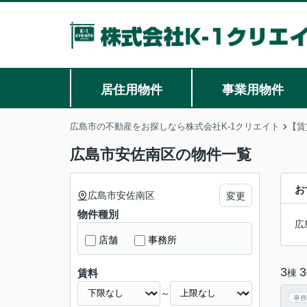
居住用物件
事業用物件
広島市の不動産をお探しなら株式会社K-1クリエイト
【賃
広島市安佐南区の物件一覧
お
広島市安佐南区
変更
物件種別
広
店舗
事務所
3
3
棟
賃料
～
事務