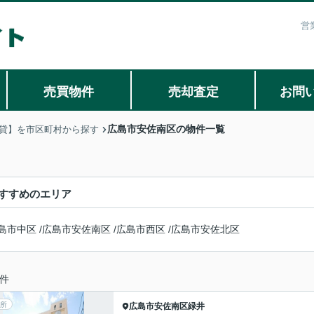
営
売買物件
売却査定
お問
広島市安佐南区の物件一覧
貸】を市区町村から探す
すすめのエリア
島市中区
/
広島市安佐南区
/
広島市西区
/
広島市安佐北区
件
所
広島市安佐南区
緑井