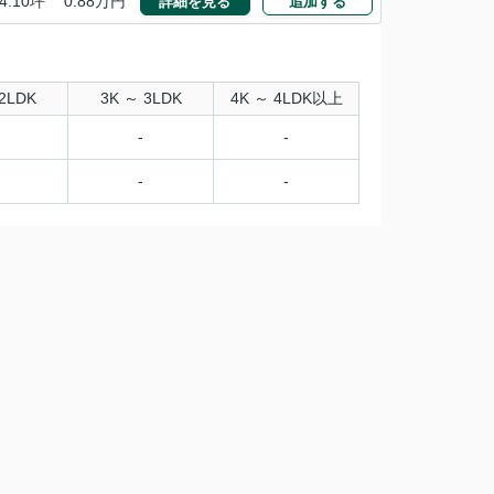
4.10坪
0.88万円
詳細を見る
追加する
2LDK
3K ～ 3LDK
4K ～ 4LDK以上
-
-
-
-