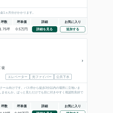
礼金1ヵ月分がかかります。
坪数
坪単価
詳細
お気に入り
1.75坪
0.5万円
詳細を見る
追加する
 徒
エレベーター
光ファイバー
公共下水
クール向けです。バス停から徒歩3分以内の場所に立地いま
業しませんか。ぱっと見ただけでも目に付きやすく視認性良好で
坪数
坪単価
詳細
お気に入り