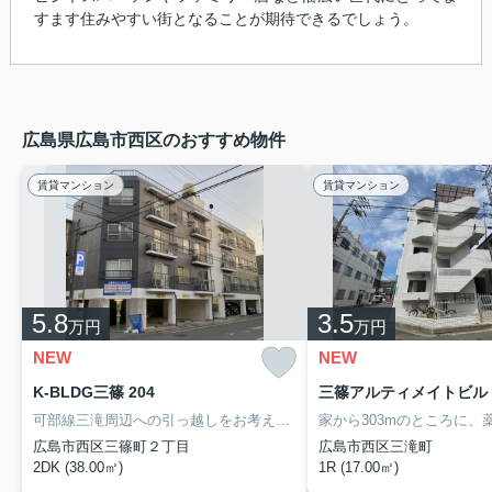
すます住みやすい街となることが期待できるでしょう。
広島県広島市西区のおすすめ物件
賃貸マンション
賃貸マンション
5.8
3.5
万円
万円
NEW
NEW
K-BLDG三篠 204
三篠アルティメイトビル 2
可部線三滝周辺への引っ越しをお考えなら「K-BLDG三篠」。ただいま室内リノベーション中です。お洒落なアクセントクロスやポップで明るい内装へ変更中。ぜひご内覧ください。
広島市西区三篠町２丁目
広島市西区三滝町
2DK (38.00㎡)
1R (17.00㎡)