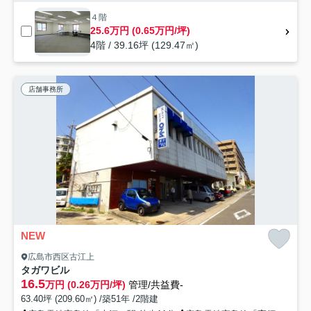
４階
25.6万円 (0.65万円/坪)
4階 / 39.16坪 (129.47㎡)
店舗事務所
NEW
広島市西区古江上
タガワビル
16.5
万円 (0.26万円/坪)
管理/共益費-
63.40坪 (209.60㎡) /築51年 /2階建