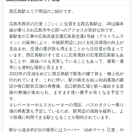
西広島駅エリア周辺のご紹介です。
広島市西区の己斐（こい）に位置する西広島駅は、JR山陽本
線が乗り入れ広島市中心部へのアクセスが良好な街です。
新駅舎の工事や広島高速交通広島新交通1号線（アストラムラ
イン）の延伸により、今後駅周辺における生活環境の向上が
見込まれ、交通の選択肢も増えることから注目度が高まって
います。西広島駅のすぐ近くに広島電鉄の広電西広島駅もあ
ることや、路線バスも充実していることもあって、通勤・通
学にも便利な場所と言えます。
2022年の完成をめどに西広島駅で駅舎の建て替え・橋上化が
行われています。これに伴い、駅の南北を結ぶ自由通路の建
設や南口駅前広場の再整備、北口駅前広場と駅へ連結する道
路の整備が進められ、ますます使い勝手が良くなる予定で
す。
エレベーターやエスカレーターの増設、バスやタクシー乗り
場の再配置も予定しているため、駅周辺の混雑を緩和し、よ
り快適に利用できる駅となることが期待されています。
駅から徒歩約2分の場所にはスーパー「ゆめマート 己斐」や