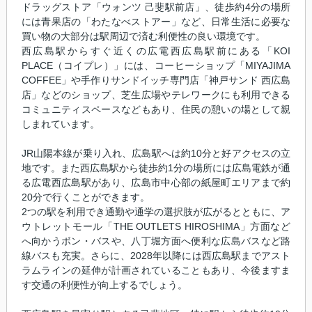
ドラッグストア「ウォンツ 己斐駅前店」、徒歩約4分の場所
には青果店の「わたなべストアー」など、日常生活に必要な
買い物の大部分は駅周辺で済む利便性の良い環境です。
西広島駅からすぐ近くの広電西広島駅前にある「KOI
PLACE（コイプレ）」には、コーヒーショップ「MIYAJIMA
COFFEE」や手作りサンドイッチ専門店「神戸サンド 西広島
店」などのショップ、芝生広場やテレワークにも利用できる
コミュニティスペースなどもあり、住民の憩いの場として親
しまれています。
JR山陽本線が乗り入れ、広島駅へは約10分と好アクセスの立
地です。また西広島駅から徒歩約1分の場所には広島電鉄が通
る広電西広島駅があり、広島市中心部の紙屋町エリアまで約
20分で行くことができます。
2つの駅を利用でき通勤や通学の選択肢が広がるとともに、ア
ウトレットモール「THE OUTLETS HIROSHIMA」方面など
へ向かうボン・バスや、八丁堀方面へ便利な広島バスなど路
線バスも充実。さらに、2028年以降には西広島駅までアスト
ラムラインの延伸が計画されていることもあり、今後ますま
す交通の利便性が向上するでしょう。