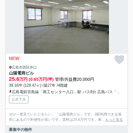
NEW
広島市西区井口
山陽電商ビル
25.6
万円 (0.65万円/坪)
管理/共益費20,000円
39.16坪 (129.47㎡) /築27年 /4階建
広島電鉄宮島線「商工センター入口」駅 バス8分 広島バス「井口車庫」 停歩8分
公共下水
ぜひ一度見ていただきたい、「山陽電商ビル」です。2駅利用できる場
所にあるので利便性が高いです。賃料は25.6万円です。車...
もっと見る
募集中の物件