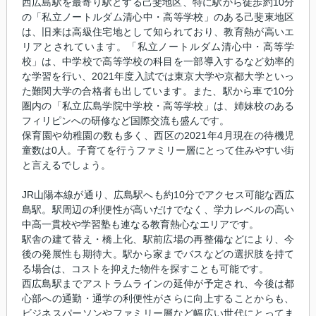
西広島駅を最寄り駅とする己斐地区、特に駅から徒歩約10分
の「私立ノートルダム清心中・高等学校」のある己斐東地区
は、旧来は高級住宅地として知られており、教育熱が高いエ
リアとされています。「私立ノートルダム清心中・高等学
校」は、中学校で高等学校の科目を一部導入するなど効率的
な学習を行い、2021年度入試では東京大学や京都大学といっ
た難関大学の合格者も出しています。また、駅から車で10分
圏内の「私立広島学院中学校・高等学校」は、姉妹校のある
フィリピンへの研修など国際交流も盛んです。
保育園や幼稚園の数も多く、西区の2021年4月現在の待機児
童数は0人。子育てを行うファミリー層にとって住みやすい街
と言えるでしょう。
JR山陽本線が通り、広島駅へも約10分でアクセス可能な西広
島駅。駅周辺の利便性が高いだけでなく、学力レベルの高い
中高一貫校や学習塾も連なる教育熱心なエリアです。
駅舎の建て替え・橋上化、駅前広場の再整備などにより、今
後の発展性も期待大。駅から家までバスなどの選択肢を持て
る場合は、コストを抑えた物件を探すことも可能です。
西広島駅までアストラムラインの延伸が予定され、今後は都
心部への通勤・通学の利便性がさらに向上することからも、
ビジネスパーソンやファミリー層など幅広い世代にとってま