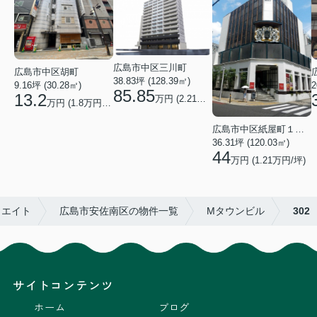
広島市中区三川町
広島市中区胡町
38.83坪 (128.39㎡)
2
9.16坪 (30.28㎡)
85.85
13.2
万円 (2.21万円/坪)
万円 (1.8万円/坪)
広島市中区紙屋町１丁目
36.31坪 (120.03㎡)
44
万円 (1.21万円/坪)
リエイト
広島市安佐南区の物件一覧
Mタウンビル
302
サイトコンテンツ
ホーム
ブログ