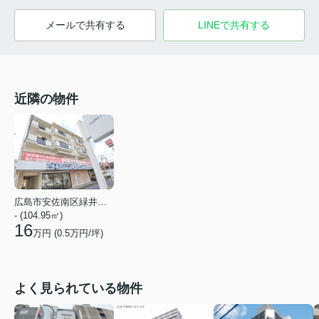
メールで共有する
LINEで共有する
近隣の物件
広島市安佐南区緑井２丁目
- (104.95㎡)
16
万円 (
0.5
万円/坪)
よく見られている物件