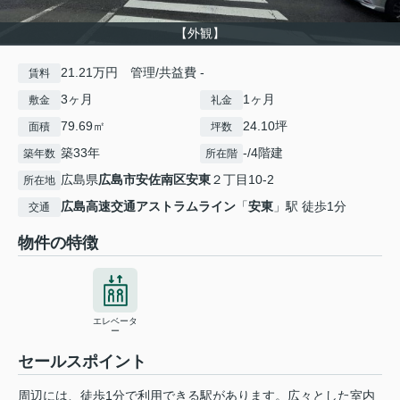
【外観】
21.21万円 管理/共益費 -
賃料
3ヶ月
1ヶ月
敷金
礼金
79.69㎡
24.10坪
面積
坪数
築33年
-/4階建
築年数
所在階
広島県
広島市安佐南区
安東
２丁目10-2
所在地
広島高速交通アストラムライン
「
安東
」駅 徒歩1分
交通
物件の特徴
エレベータ
ー
セールスポイント
周辺には、徒歩1分で利用できる駅があります。広々とした室内