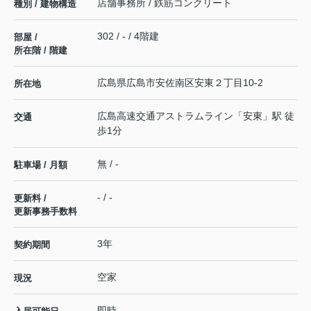
店舗事務所 / 鉄筋コンクリート
種別 / 建物構造
302 / - / 4階建
部屋 /
所在階 / 階建
広島県
広島市安佐南区
安東
２丁目10-2
所在地
広島高速交通アストラムライン
「
安東
」駅 徒
交通
歩1分
無 / -
駐車場 / 月額
- / -
更新料 /
更新事務手数料
3年
契約期間
空家
現況
即時