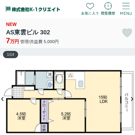
NEW
AS東雲ビル 302
7
万円
管理/共益費 5,000円
1
/
14