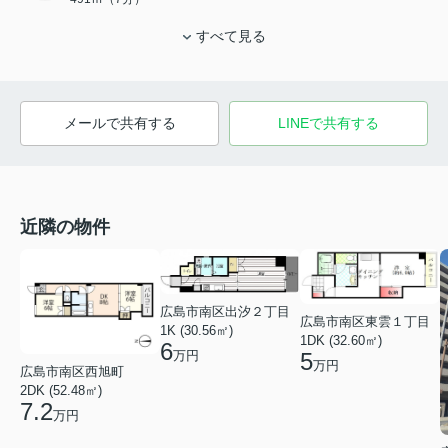
すべて見る
メールで共有する
LINEで共有する
近隣の物件
広島市南区出汐２丁目
広島市南区東雲１丁目
1K (30.56㎡)
1DK (32.60㎡)
6
万円
5
万円
広島市南区西旭町
2DK (52.48㎡)
7.2
万円