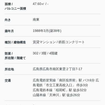
47.60㎡ / -
面積 /
バルコニー面積
南東
向き
1988年3月(築38年)
築年月
賃貸マンション / 鉄筋コンクリート
種別 / 建物構造
302 / 3階 / 4階建
部屋 /
所在階 / 階建て
広島県
広島市南区
東雲
２丁目7-17
所在地
広島電鉄皆実線
「
南区役所前
」駅 バス6分 広
交通
島電鉄「市立工業高校入口」 停歩3分
広島電鉄本線
「
稲荷町
」駅 徒歩32分
山陽本線
「
天神川
」駅 徒歩26分