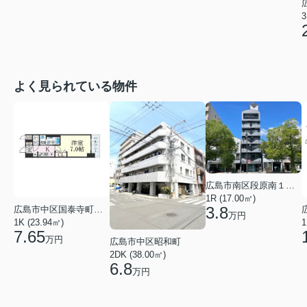
3
よく見られている物件
広島市南区段原南１丁目
1R (17.00㎡)
3.8
広島市中区国泰寺町２丁目
万円
1K (23.94㎡)
1
7.65
万円
広島市中区昭和町
2DK (38.00㎡)
6.8
万円