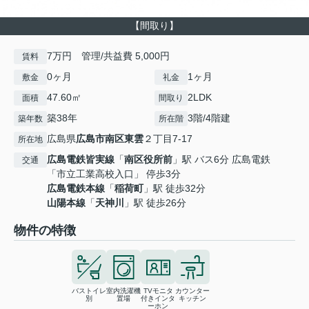
【間取り】
7万円 管理/共益費 5,000円
賃料
0ヶ月
1ヶ月
敷金
礼金
47.60㎡
2LDK
面積
間取り
築38年
3階/4階建
築年数
所在階
広島県
広島市南区
東雲
２丁目7-17
所在地
広島電鉄皆実線
「
南区役所前
」駅 バス6分 広島電鉄
交通
「市立工業高校入口」 停歩3分
広島電鉄本線
「
稲荷町
」駅 徒歩32分
山陽本線
「
天神川
」駅 徒歩26分
物件の特徴
バストイレ
室内洗濯機
TVモニタ
カウンター
別
置場
付きインタ
キッチン
ーホン