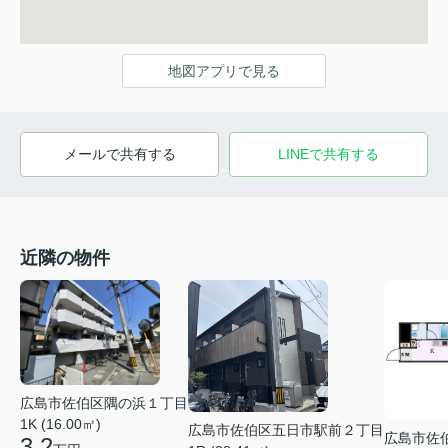
地図アプリで見る
メールで共有する
LINEで共有する
近隣の物件
広島市佐伯区隅の浜１丁目
1K (16.00㎡)
広島市佐伯区五日市駅前２丁目
広島市佐
3.2