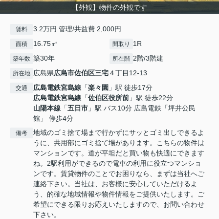
【外観】物件の外観です
3.2万円 管理/共益費 2,000円
賃料
16.75㎡
1R
面積
間取り
築30年
2階/3階建
築年数
所在階
広島県
広島市佐伯区
三宅
４丁目12-13
所在地
広島電鉄宮島線
「
楽々園
」駅 徒歩17分
交通
広島電鉄宮島線
「
佐伯区役所前
」駅 徒歩22分
山陽本線
「
五日市
」駅 バス10分 広島電鉄「坪井公民
館」 停歩4分
地域のゴミ捨て場まで行かずにサッとゴミ出しできるよ
備考
うに、共用部にゴミ捨て場があります。こちらの物件は
マンションです。道が平坦だと買い物も快適にできます
ね。2駅利用ができるので電車の利用に役立つマンショ
ンです。賃貸物件のことでお困りなら、まずは当社へご
連絡下さい。当社は、お客様に安心していただけるよ
う、的確な地域情報や物件情報をご提供いたします。ご
希望にできる限りお応えいたしますので、お問い合わせ
下さい。