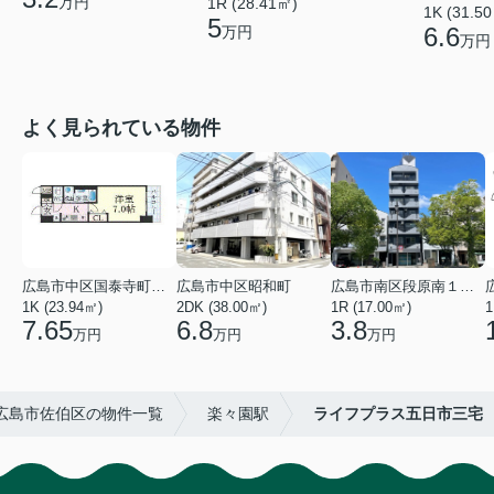
万円
1R (28.41㎡)
1K (31.5
5
6.6
万円
万円
よく見られている物件
広島市中区国泰寺町２丁目
広島市中区昭和町
広島市南区段原南１丁目
1K (23.94㎡)
2DK (38.00㎡)
1R (17.00㎡)
1
7.65
6.8
3.8
万円
万円
万円
広島市佐伯区の物件一覧
楽々園駅
ライフプラス五日市三宅