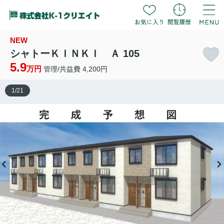
NEW
シャトーＫＩＮＫＩ Ａ 105
5.9
万円
管理/共益費 4,200円
1
/
21