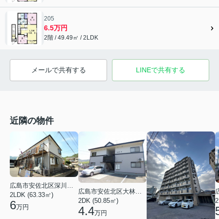
205
6.5万円
2階 / 49.49㎡ / 2LDK
メールで共有する
LINEで共有する
近隣の物件
広島市安佐北区深川１丁目
広島市安佐北区大林１丁目
2LDK (63.33㎡)
2DK (50.85㎡)
2
6
万円
4.4
万円