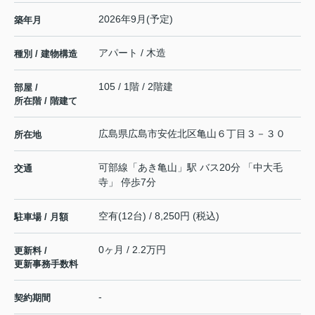
2026年9月(予定)
築年月
アパート / 木造
種別 / 建物構造
105 / 1階 / 2階建
部屋 /
所在階 / 階建て
広島県
広島市安佐北区
亀山
６丁目３－３０
所在地
可部線
「
あき亀山
」駅 バス20分 「中大毛
交通
寺」 停歩7分
空有(12台) / 8,250円 (税込)
駐車場 / 月額
0ヶ月 / 2.2万円
更新料 /
更新事務手数料
-
契約期間