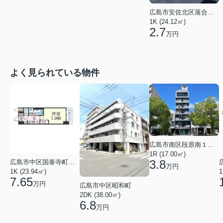
広島市安佐北区落合南３丁目
1K (24.12㎡)
2.7
万円
よく見られている物件
広島市南区段原南１丁目
1R (17.00㎡)
3.8
広島市中区国泰寺町２丁目
万円
1K (23.94㎡)
1
7.65
万円
広島市中区昭和町
2DK (38.00㎡)
6.8
万円