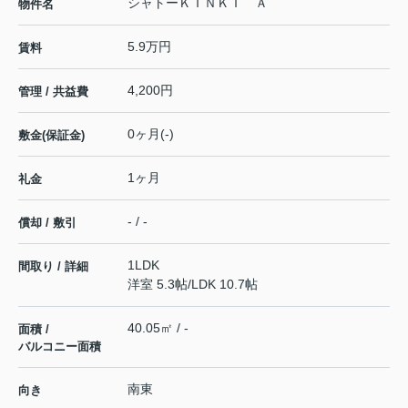
シャトーＫＩＮＫＩ Ａ
物件名
5.9万円
賃料
4,200円
管理 / 共益費
0ヶ月(-)
敷金(保証金)
1ヶ月
礼金
- / -
償却 / 敷引
1LDK
間取り / 詳細
洋室 5.3帖
/
LDK 10.7帖
40.05㎡ / -
面積 /
バルコニー面積
南東
向き