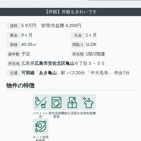
【外観】外観もきれいです
5.9万円 管理/共益費 4,200円
賃料
0ヶ月
1ヶ月
敷金
礼金
40.05㎡
1LDK
面積
間取り
予定
1階/2階建
築年数
所在階
広島県
広島市安佐北区
亀山
６丁目３－３０
所在地
可部線
「
あき亀山
」駅 バス20分 「中大毛寺」 停歩7分
交通
物件の特徴
バストイレ
室内洗濯機
独立洗面台
浴室乾燥機
別
置場
ネット使用
料無料