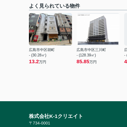
よく見られている物件
広島市中区胡町
広島市中区三川町
- (30.28㎡)
- (128.39㎡)
-
13.2
85.85
4
万円
万円
株式会社K-1クリエイト
〒734-0001