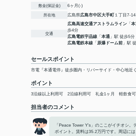
6ヶ月(-)
敷金(保証金)
広島県
広島市中区
大手町
１丁目7-14
所在地
広島高速交通アストラムライン
「
本
歩4分
交通
広島電鉄宇品線
「
本通
」駅 徒歩5分
広島電鉄本線
「
原爆ドーム前
」駅 
セールスポイント
市電『本通電停』徒歩圏内・リバーサイド・中心地近
ポイント
3沿線以上利用可
2沿線利用可
礼金1ヶ月
軽飲食可
担当者のコメント
「Peace Tower Y’s」のここがイ
ポイント。賃料は35.2万円です。周辺に