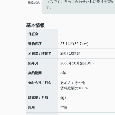
ィスです。自分に合わせたお店作りを望め
檜脇 紀久
す。
基本情報
-
保証金
27.14坪(89.74㎡)
建物面積
2階 / 10階建
所在階 / 階建て
2006年10月(築19年)
築年月
3年
契約期間
保証会社 / 料金
必加入 / その他
賃料総額の100％
駐車場 / 月額
無 / -
空家
現況