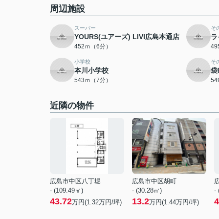
周辺施設
スーパー
そ
YOURS(ユアーズ) LIVI広島本通店
ラ
452ｍ（6分）
4
小学校
そ
本川小学校
袋
543ｍ（7分）
5
近隣の物件
広島市中区八丁堀
広島市中区胡町
- (109.49㎡)
- (30.28㎡)
-
43.72
13.2
4
万円(
1.32
万円/坪)
万円(
1.44
万円/坪)