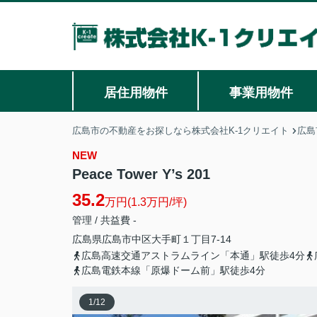
居住用物件
事業用物件
広島市の不動産をお探しなら株式会社K-1クリエイト
広島
NEW
Peace Tower Y’s 201
35.2
万円(1.3万円/坪)
管理 / 共益費 -
広島県
広島市中区
大手町
１丁目7-14
広島高速交通アストラムライン「本通」駅徒歩4分
広島電鉄本線「原爆ドーム前」駅徒歩4分
1
/
12