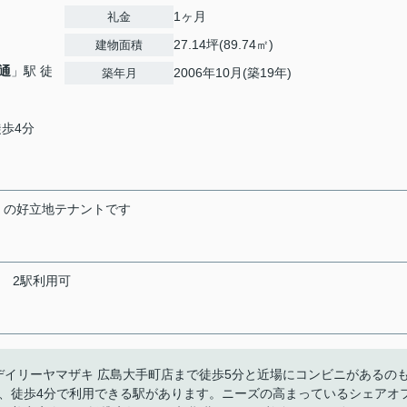
1ヶ月
礼金
27.14坪(89.74㎡)
建物面積
通
」駅 徒
2006年10月(築19年)
築年月
徒歩4分
くの好立地テナントです
2駅利用可
チオシ。デイリーヤマザキ 広島大手町店まで徒歩5分と近場にコンビニがあるの
は、徒歩4分で利用できる駅があります。ニーズの高まっているシェアオ