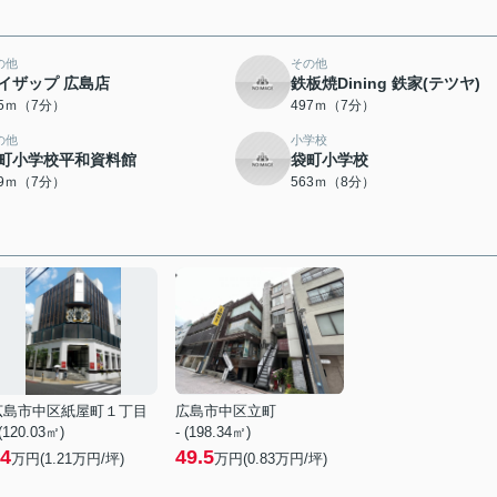
の他
その他
イザップ 広島店
鉄板焼Dining 鉄家(テツヤ)
95ｍ（7分）
497ｍ（7分）
の他
小学校
町小学校平和資料館
袋町小学校
49ｍ（7分）
563ｍ（8分）
広島市中区紙屋町１丁目
広島市中区立町
 (120.03㎡)
- (198.34㎡)
4
49.5
万円(
1.21
万円/坪)
万円(
0.83
万円/坪)