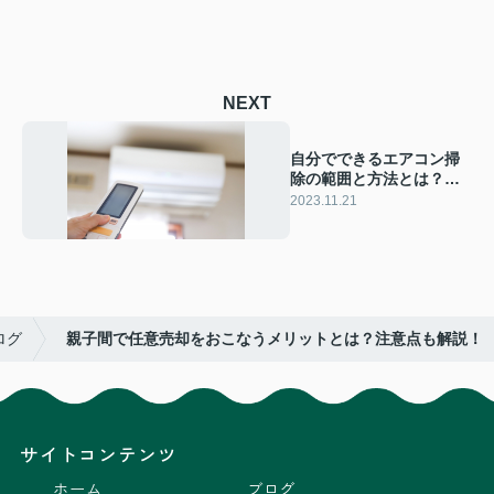
NEXT
自分でできるエアコン掃
除の範囲と方法とは？プ
ロとの比較も解説！
2023.11.21
ログ
親子間で任意売却をおこなうメリットとは？注意点も解説！
サイトコンテンツ
ホーム
ブログ