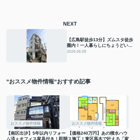
NEXT
【広島駅徒歩13分】ズムスタ徒歩
圏内！一人暮らしにちょうどいい
1DKマンション
2026.06.09
”おススメ物件情報”おすすめ記事
おススメ物件情報
おススメ物件情報
【南区出汐】5年以内リフォー
【価格240万円】あの積水ハウ
ム済＋オフィス家具付き！即開
ス施工！東区馬木で叶える「家