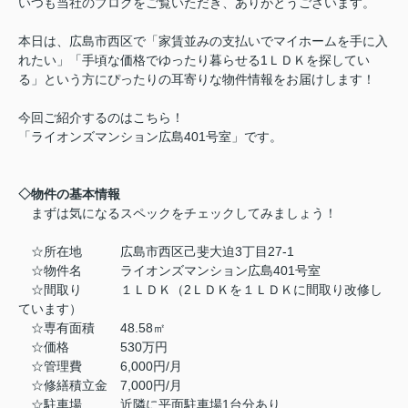
いつも当社のブログをご覧いただき、ありがとうございます。
本日は、広島市西区で「家賃並みの支払いでマイホームを手に入
れたい」「手頃な価格でゆったり暮らせる1ＬＤＫを探してい
る」という方にぴったりの耳寄りな物件情報をお届けします！
今回ご紹介するのはこちら！
「ライオンズマンション広島401号室」です。
◇物件の基本情報
まずは気になるスペックをチェックしてみましょう！
☆所在地 広島市西区己斐大迫3丁目27-1
☆物件名 ライオンズマンション広島401号室
☆間取り １ＬＤＫ（2ＬＤＫを１ＬＤＫに間取り改修し
ています）
☆専有面積 48.58㎡
☆価格 530万円
☆管理費 6,000円/月
☆修繕積立金 7,000円/月
☆駐車場 近隣に平面駐車場1台分あり