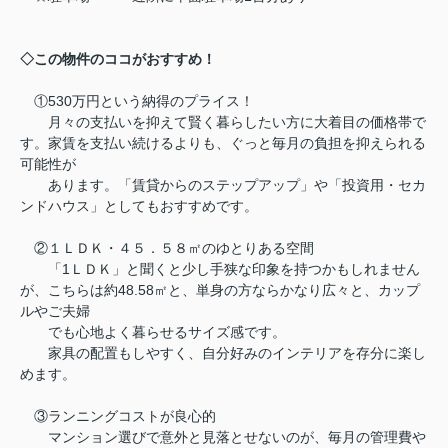
◇この物件のココがおすすめ！
①530万円という納得のプライス！
月々の支払いを抑えて賢く暮らしたい方に大着目の価格帯で
す。家賃を支払い続けるよりも、ぐっと毎月の負担を抑えられる
可能性が
あります。「賃貸からのステップアップ」や「投資用・セカ
ンドハウス」としてもおすすめです。
②１ＬＤＫ・４５．５８㎡のゆとりある空間
「1ＬＤＫ」と聞くと少し手狭な印象を持つかもしれません
が、こちらは約48.58㎡と、単身の方ならかなり広々と、カップ
ルやご夫婦
でも心地よく暮らせるサイズ感です。
家具の配置もしやすく、自分好みのインテリアを存分に楽し
めます。
③ランニングコストが良心的
マンション選びで意外と見落とせないのが、毎月の管理費や