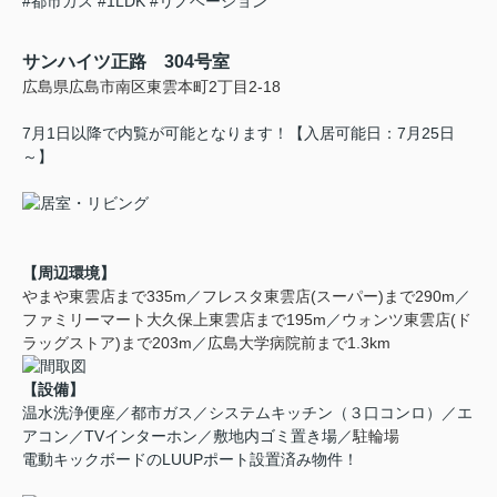
#都市ガス
#1LDK
#リノベーション
サンハイツ正路 304号室
広島県広島市南区東雲本町2丁目2-18
7月1日以降で内覧が可能となります！【入居可能日：7月25日
～】
【周辺環境】
やまや東雲店まで335m
／
フレスタ東雲店(スーパー)まで290m
／
ファミリーマート大久保上東雲店まで195m
／
ウォンツ東雲店(ド
ラッグストア)まで203m
／
広島大学病院前まで1.3km
【設備】
温水洗浄便座／都市ガス／システムキッチン（３口コンロ）／エ
アコン／TVインターホン／敷地内ゴミ置き場／
駐輪場
電動キックボードのLUUPポート設置済み物件！