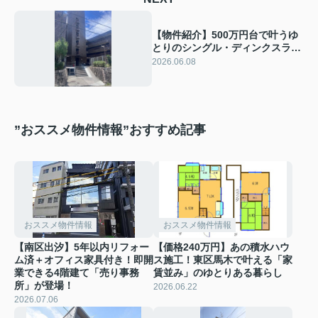
【物件紹介】500万円台で叶うゆ
とりのシングル・ディンクスライ
フ！ライオンズマンション広島
2026.06.08
401号室
”おススメ物件情報”おすすめ記事
おススメ物件情報
おススメ物件情報
【南区出汐】5年以内リフォー
【価格240万円】あの積水ハウ
ム済＋オフィス家具付き！即開
ス施工！東区馬木で叶える「家
業できる4階建て「売り事務
賃並み」のゆとりある暮らし
所」が登場！
2026.06.22
2026.07.06