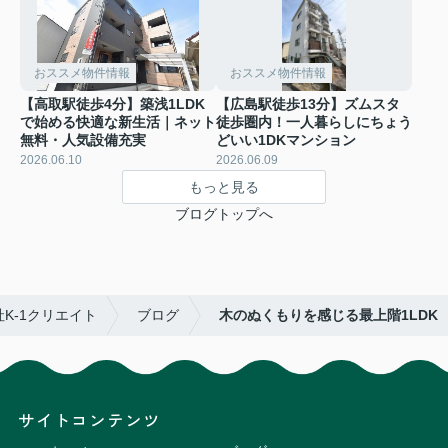
おススメ物件情報
おススメ物件情報
【高取駅徒歩4分】築浅1LDK
【広島駅徒歩13分】ズムスタ
で始める快適な新生活｜ネット
徒歩圏内！一人暮らしにちょう
無料・人気設備充実
どいい1DKマンション
2026.06.10
2026.06.09
もっと見る
ブログトップへ
K-1クリエイト
ブログ
木のぬくもりを感じる最上階1LDK
サイトコンテンツ