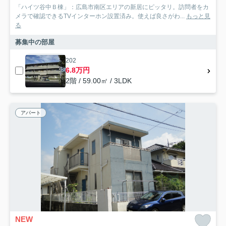
「ハイツ谷中Ｂ棟」：広島市南区エリアの新居にピッタリ。訪問者をカ
メラで確認できるTVインターホン設置済み。使えば良さがわ...
もっと見
る
募集中の部屋
202
6.8万円
2階 / 59.00㎡ / 3LDK
アパート
NEW