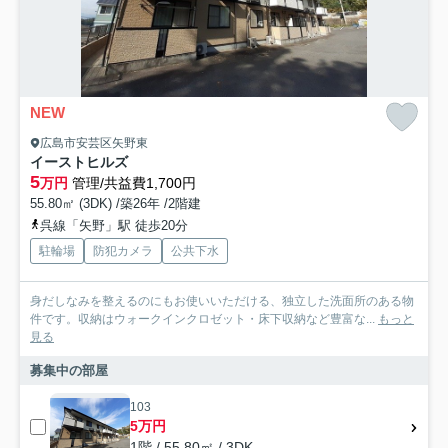
NEW
広島市安芸区矢野東
イーストヒルズ
5
万円
管理/共益費1,700円
55.80㎡ (3DK) /築26年 /2階建
呉線「矢野」駅 徒歩20分
駐輪場
防犯カメラ
公共下水
身だしなみを整えるのにもお使いいただける、独立した洗面所のある物
件です。収納はウォークインクロゼット・床下収納など豊富な...
もっと
見る
募集中の部屋
103
5万円
1階 / 55.80㎡ / 3DK