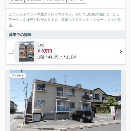
こだわりポイント満載のソレイウタツノ。歩いて191mの場所に、ピュ
アークック洋光台店があります。収納はクロゼット・シュー...
もっと見
る
募集中の部屋
102
6.8万円
1階 / 41.05㎡ / 1LDK
アパート