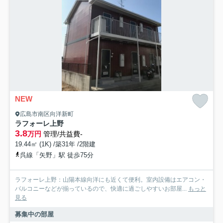
NEW
広島市南区向洋新町
ラフォーレ上野
3.8
万円
管理/共益費-
19.44㎡ (1K) /築31年 /2階建
呉線「矢野」駅 徒歩75分
ラフォーレ上野：山陽本線向洋にも近くて便利。室内設備はエアコン・
バルコニーなどが揃っているので、快適に過ごしやすいお部屋...
もっと
見る
募集中の部屋