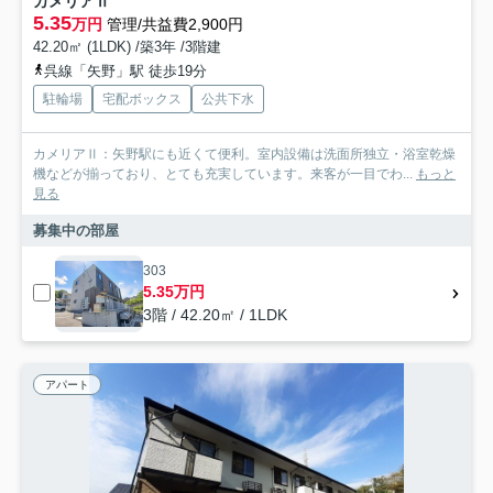
カメリアⅡ
5.35
万円
管理/共益費2,900円
42.20㎡ (1LDK) /築3年 /3階建
呉線「矢野」駅 徒歩19分
駐輪場
宅配ボックス
公共下水
カメリアⅡ：矢野駅にも近くて便利。室内設備は洗面所独立・浴室乾燥
機などが揃っており、とても充実しています。来客が一目でわ...
もっと
見る
募集中の部屋
303
5.35万円
3階 / 42.20㎡ / 1LDK
アパート