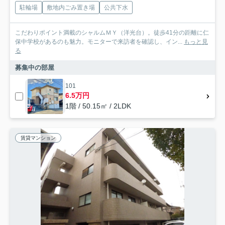
駐輪場
敷地内ごみ置き場
公共下水
こだわりポイント満載のシャルムＭＹ（洋光台）。徒歩41分の距離に仁
保中学校があるのも魅力。モニターで来訪者を確認し、イン...
もっと見
る
募集中の部屋
101
6.5万円
1階 / 50.15㎡ / 2LDK
賃貸マンション