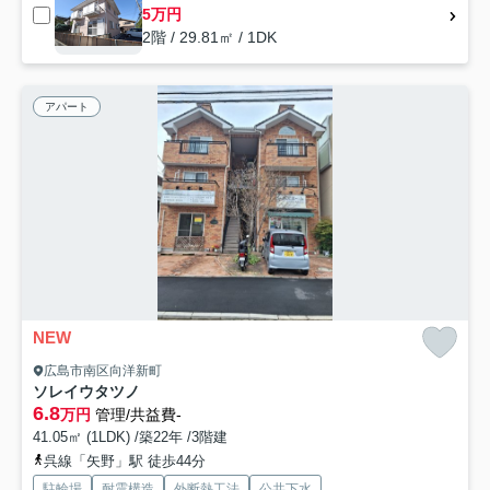
5万円
2階 / 29.81㎡ / 1DK
アパート
NEW
広島市南区向洋新町
ソレイウタツノ
6.8
万円
管理/共益費-
41.05㎡ (1LDK) /築22年 /3階建
呉線「矢野」駅 徒歩44分
駐輪場
耐震構造
外断熱工法
公共下水