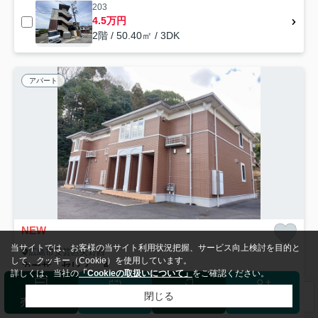
203
4.5万円
2階 / 50.40㎡ / 3DK
アパート
NEW
当サイトでは、お客様の当サイト利用状況把握、サービス向上検討を目的と
広島市安芸区矢野西
して、クッキー（Cookie）を使用しています。
カーサ セレノ Ａ
詳しくは、当社の
「Cookieの取扱いについて」
をご確認ください。
5.9
万円
管理/共益費2,200円
58.48㎡ (2LDK) /築20年 /2階建
閉じる
検索条件を変更
まとめてお問い合わせ
売却査定
来店予約
ログイン
会員登録
呉線「矢野」駅 徒歩16分