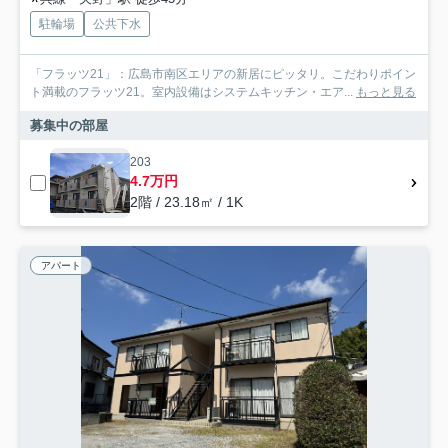
駐輪場
公共下水
「フラッツ21」：広島市南区エリアの新居にピッタリ。こだわりポイン
ト満載のフラッツ21。室内設備はシステムキッチン・エア...
もっと見る
募集中の部屋
203
4.7万円
2階 / 23.18㎡ / 1K
アパート