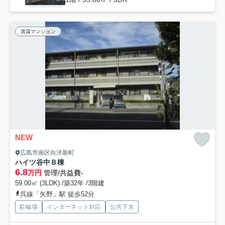
賃貸マンション
NEW
広島市南区向洋新町
ハイツ谷中Ｂ棟
6.8
万円
管理/共益費-
59.00㎡ (3LDK) /築32年 /3階建
呉線「矢野」駅 徒歩52分
駐輪場
インターネット対応
公共下水