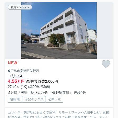
賃貸マンション
NEW
広島市安芸区矢野西
コリウス
4.55
万円
管理/共益費2,000円
27.40㎡ (1K) /築20年 /3階建
呉線「矢野」駅 バス7分 「矢野稲荷町」 停歩4分
駐輪場
宅配ボックス
公共下水
コリウス：矢野駅にも近くて便利。リモートワークや入浴中など、直接
配達を受け取れない時は宅配ボックスに荷物が届きます。知ら...
もっと