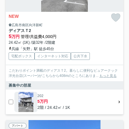
NEW
広島市南区向洋新町
ディアスＴ2
5
万円
管理/共益費4,000円
24.42㎡ (1K) /築32年 /2階建
呉線「矢野」駅 徒歩45分
宅配ボックス
インターネット対応
公共下水
こだわりポイント満載のディアスＴ2。暮らしに便利なピュアークック
洋光台店(スーパー)がこちらから408mのところにありま...
もっと見る
募集中の部屋
202
5万円
2階 / 24.42㎡ / 1K
アパート