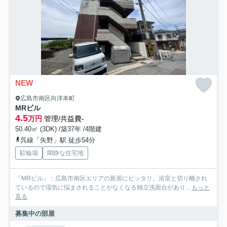
NEW
広島市南区向洋本町
MRビル
4.5
万円
管理/共益費-
50.40㎡ (3DK) /築37年 /4階建
呉線「矢野」駅 徒歩54分
駐輪場
閑静な住宅地
「MRビル」：広島市南区エリアの新居にピッタリ。浴室と切り離され
ているので湿気に悩まされることがなくなる独立洗面台があり...
もっと
見る
募集中の部屋