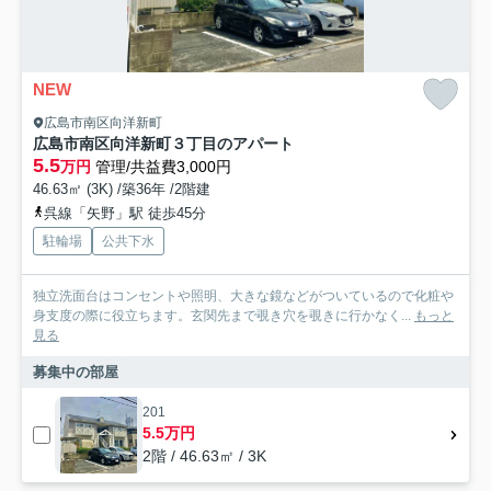
NEW
広島市南区向洋新町
広島市南区向洋新町３丁目のアパート
5.5
万円
管理/共益費3,000円
46.63㎡ (3K) /築36年 /2階建
呉線「矢野」駅 徒歩45分
駐輪場
公共下水
独立洗面台はコンセントや照明、大きな鏡などがついているので化粧や
身支度の際に役立ちます。玄関先まで覗き穴を覗きに行かなく...
もっと
見る
募集中の部屋
201
5.5万円
2階 / 46.63㎡ / 3K