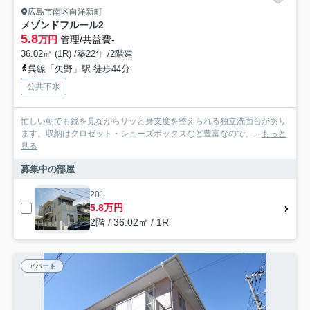
広島市南区向洋新町
メゾンドフルール2
5.8
万円
管理/共益費-
36.02㎡ (1R) /築22年 /2階建
呉線「矢野」駅 徒歩44分
公共下水
忙しい朝でも鏡を見ながらサッと身支度を整えられる独立洗面台があり
ます。収納はクロゼット・シューズボックスなど豊富なので、...
もっと
見る
募集中の部屋
201
5.8万円
2階 / 36.02㎡ / 1R
アパート