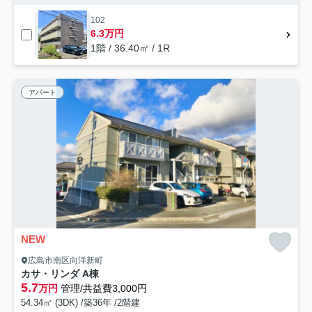
102
6.3万円
1階 / 36.40㎡ / 1R
アパート
NEW
広島市南区向洋新町
カサ・リンダ A棟
5.7
万円
管理/共益費3,000円
54.34㎡ (3DK) /築36年 /2階建