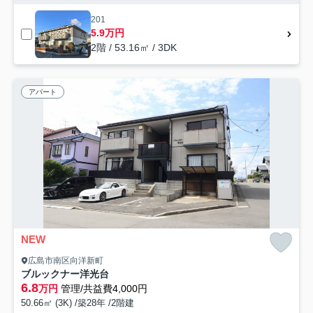
201
5.9万円
2階 / 53.16㎡ / 3DK
アパート
NEW
広島市南区向洋新町
ブルックナー洋光台
6.8
万円
管理/共益費4,000円
50.66㎡ (3K) /築28年 /2階建