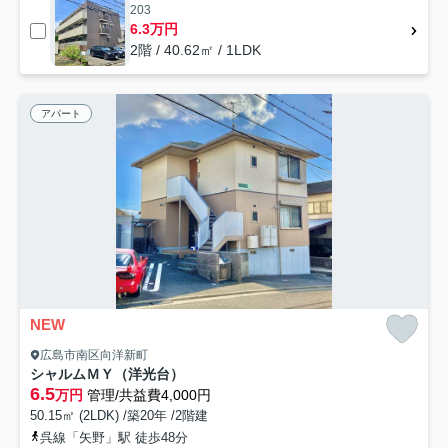
203
6.3万円
2階 / 40.62㎡ / 1LDK
アパート
NEW
広島市南区向洋新町
シャルムＭＹ（洋光台）
6.5
万円
管理/共益費4,000円
50.15㎡ (2LDK) /築20年 /2階建
呉線「矢野」駅 徒歩48分