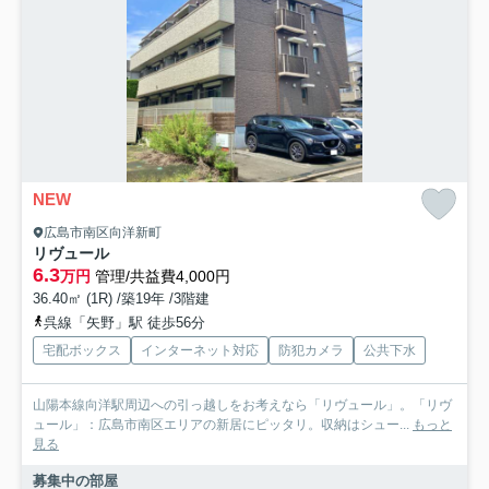
NEW
広島市南区向洋新町
リヴュール
6.3
万円
管理/共益費4,000円
36.40㎡ (1R) /築19年 /3階建
呉線「矢野」駅 徒歩56分
宅配ボックス
インターネット対応
防犯カメラ
公共下水
山陽本線向洋駅周辺への引っ越しをお考えなら「リヴュール」。「リヴ
ュール」：広島市南区エリアの新居にピッタリ。収納はシュー...
もっと
見る
募集中の部屋