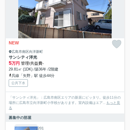
NEW
広島市南区向洋新町
サンシティ洋光
5
万円
管理/共益費-
29.81㎡ (1DK) /築36年 /2階建
呉線「矢野」駅 徒歩44分
公共下水
「サンシティ洋光」：広島市南区エリアの新居にピッタリ。徒歩11分の
場所に広島市立向洋新町小学校があります。室内設備はエア...
もっと見
る
募集中の部屋
201