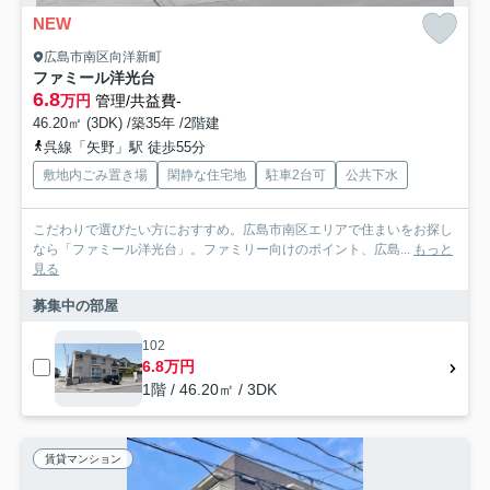
NEW
広島市南区向洋新町
ファミール洋光台
6.8
万円
管理/共益費-
46.20㎡ (3DK) /築35年 /2階建
呉線「矢野」駅 徒歩55分
敷地内ごみ置き場
閑静な住宅地
駐車2台可
公共下水
こだわりで選びたい方におすすめ。広島市南区エリアで住まいをお探し
なら「ファミール洋光台」。ファミリー向けのポイント、広島...
もっと
見る
募集中の部屋
102
6.8万円
1階 / 46.20㎡ / 3DK
賃貸マンション