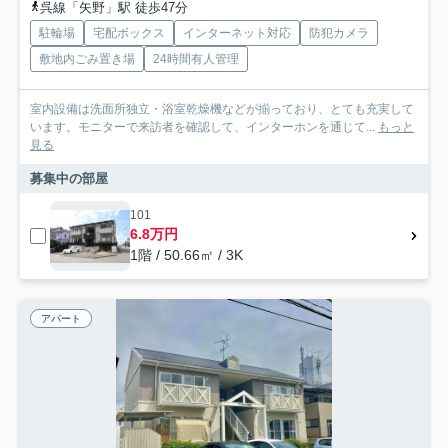
呉線「矢野」駅 徒歩47分
駐輪場
宅配ボックス
インターネット対応
防犯カメラ
敷地内ごみ置き場
24時間有人管理
室内設備は洗面所独立・浴室乾燥機などが揃っており、とても充実して
います。モニターで来訪者を確認して、インターホンを通じて...
もっと
見る
募集中の部屋
101
6.8万円
1階 / 50.66㎡ / 3K
アパート