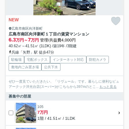
NEW
広島市南区向洋新町
広島市南区向洋新町１丁目の賃貸マンション
6.3
7
万円～
万円
管理/共益費4,000円
40.62㎡～41.51㎡ (1LDK) /築19年 /3階建
呉線「矢野」駅 徒歩47分
駐輪場
宅配ボックス
インターネット対応
防犯カメラ
敷地内ごみ置き場
公共下水
ぜひ一度見ていただきたい、「リヴュール」です。暮らしに便利なピュ
アークック洋光台店(スーパー)がこちらから397mのとこ...
もっと見る
募集中の部屋
105
7万円
1階 / 41.51㎡ / 1LDK