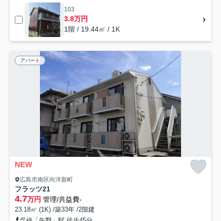
103
3.8万円
1階 / 19.44㎡ / 1K
アパート
NEW
広島市南区向洋新町
フラッツ21
4.7
万円
管理/共益費-
23.18㎡ (1K) /築33年 /2階建
呉線「矢野」駅 徒歩45分