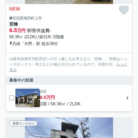
NEW
安芸郡海田町上市
翌檜
6.5
万円
管理/共益費-
58.38㎡ (2LDK) /築31年 /2階建
呉線「矢野」駅 徒歩38分
山陽本線海田市駅周辺への引っ越しをお考えなら「翌檜」。収納はシュ
ーズボックス・押入などが備え付けられているので、衣類や日...
もっと
見る
募集中の部屋
102
6.5万円
1階 / 58.38㎡ / 2LDK
賃貸マンション