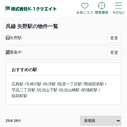
呉線 矢野駅の物件一覧
矢野駅
変更
募集中
変更
おすすめの駅
広島駅
/
天神川駅
/
向洋駅
/
段原一丁目駅
/
県病院前駅
/
宇品二丁目駅
/
比治山下駅
/
比治山橋駅
/
的場町駅
/
稲荷町駅
25
棟
28
件