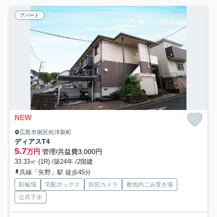
アパート
NEW
広島市南区向洋新町
ディアスT4
5.7
万円
管理/共益費3,000円
33.33㎡ (1R) /築24年 /2階建
呉線「矢野」駅 徒歩45分
駐輪場
宅配ボックス
防犯カメラ
敷地内ごみ置き場
公共下水