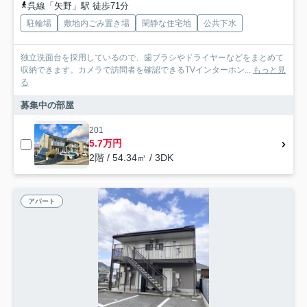
呉線「矢野」駅 徒歩71分
駐輪場
敷地内ごみ置き場
閑静な住宅地
公共下水
独立洗面台を採用しているので、歯ブラシやドライヤーなどをまとめて
収納できます。カメラで訪問者を確認できるTVインターホン...
もっと見
る
募集中の部屋
201
5.7万円
2階 / 54.34㎡ / 3DK
アパート