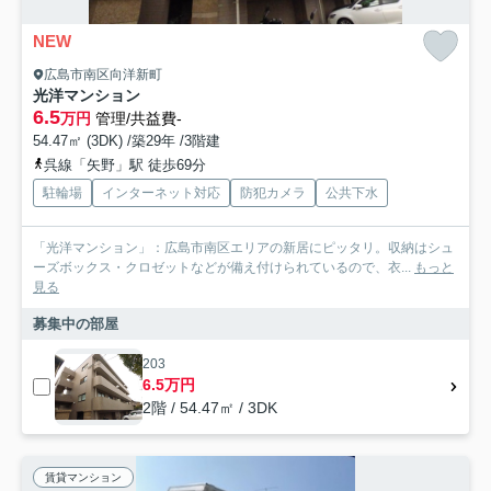
NEW
広島市南区向洋新町
光洋マンション
6.5
万円
管理/共益費-
54.47㎡ (3DK) /築29年 /3階建
呉線「矢野」駅 徒歩69分
駐輪場
インターネット対応
防犯カメラ
公共下水
「光洋マンション」：広島市南区エリアの新居にピッタリ。収納はシュ
ーズボックス・クロゼットなどが備え付けられているので、衣...
もっと
見る
募集中の部屋
203
6.5万円
2階 / 54.47㎡ / 3DK
賃貸マンション