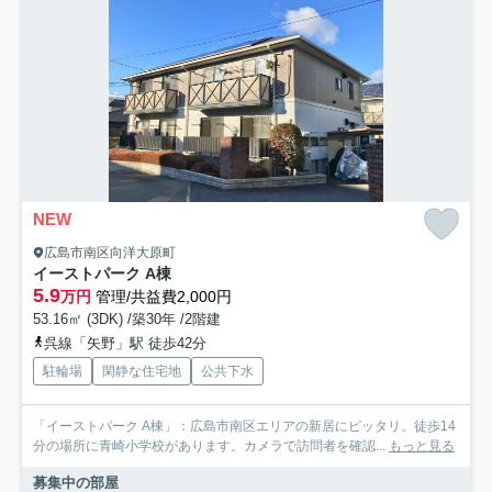
NEW
広島市南区向洋大原町
イーストパーク A棟
5.9
万円
管理/共益費2,000円
53.16㎡ (3DK) /築30年 /2階建
呉線「矢野」駅 徒歩42分
駐輪場
閑静な住宅地
公共下水
「イーストパーク A棟」：広島市南区エリアの新居にピッタリ。徒歩14
分の場所に青崎小学校があります。カメラで訪問者を確認...
もっと見る
募集中の部屋