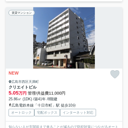
賃貸マンション
NEW
広島市西区天満町
クリエイトビル
5.05
万円
管理/共益費11,000円
25.86㎡ (1DK) /築41年 /8階建
広島電鉄本線「十日市町」駅 徒歩10分
オートロック
宅配ボックス
インターネット対応
知らない人が玄関前まで来ることが減るので防犯対策につながるオート