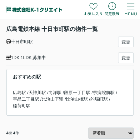
広島電鉄本線 十日市町駅の物件一覧
十日市町駅
変更
1DK,1LDK,募集中
変更
おすすめの駅
広島駅
/
天神川駅
/
向洋駅
/
段原一丁目駅
/
県病院前駅
/
宇品二丁目駅
/
比治山下駅
/
比治山橋駅
/
的場町駅
/
稲荷町駅
4
棟
4
件