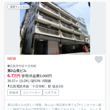
賃貸マンション
NEW
広島市中区十日市町
第2山長ビル
6.7
万円
管理/共益費3,000円
38.07㎡ (1LDK) /築53年 /6階建
広島電鉄本線「十日市町」駅 徒歩2分
駐輪場
エレベーター
公共下水
第2山長ビルの詳しい情報。知らない来訪者が来てもTVインターホン越
しに確認できるので防犯対策として優れております。こちら...
もっと見