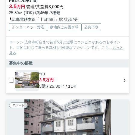
Fitsビル本川町
3.5
万円
管理/共益費3,000円
25.30㎡ (1DK) /築46年 /5階建
広島電鉄本線「十日市町」駅 徒歩7分
インターネット対応
敷地内ごみ置き場
公共下水
ローソン 広島寺町店まで徒歩5分と近場にコンビニがあるのもポイン
ト。目的に応じて選べる2駅利用可能なマンションです。こち...
もっと
見る
募集中の部屋
501
3.5万円
5階 / 25.30㎡ / 1DK
アパート