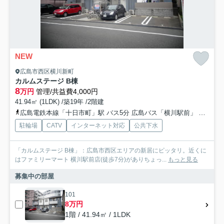
NEW
広島市西区横川新町
カルムステージ B棟
8
万円
管理/共益費4,000円
41.94㎡ (1LDK) /築19年 /2階建
広島電鉄本線「十日市町」駅 バス5分 広島バス「横川駅前」 停歩5分
駐輪場
CATV
インターネット対応
公共下水
「カルムステージ B棟」：広島市西区エリアの新居にピッタリ。近くに
はファミリーマート 横川駅前店(徒歩7分)がありちょっ...
もっと見る
募集中の部屋
101
8万円
1階 / 41.94㎡ / 1LDK