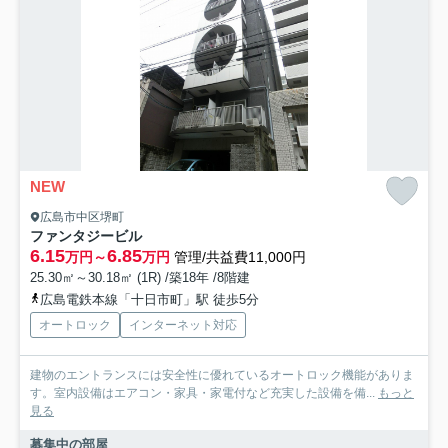
NEW
広島市中区堺町
ファンタジービル
6.15
6.85
万円～
万円
管理/共益費11,000円
25.30㎡～30.18㎡ (1R) /築18年 /8階建
広島電鉄本線「十日市町」駅 徒歩5分
オートロック
インターネット対応
建物のエントランスには安全性に優れているオートロック機能がありま
す。室内設備はエアコン・家具・家電付など充実した設備を備...
もっと
見る
募集中の部屋