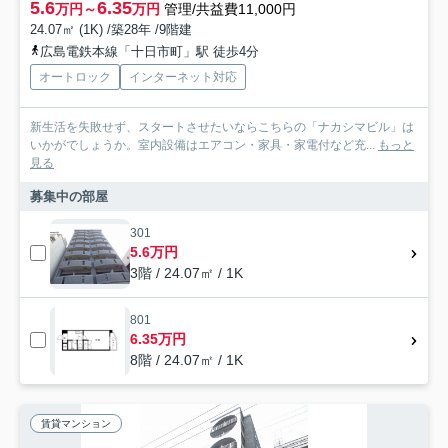
5.6
6.35
万円～
万円
管理/共益費11,000円
24.07㎡ (1K) /築28年 /9階建
広島電鉄本線「十日市町」駅 徒歩4分
オートロック
インターネット対応
新生活を失敗せず、スタートさせたいならこちらの「ナカシマビル」は
いかがでしょうか。室内設備はエアコン・家具・家電付など充...
もっと
見る
募集中の部屋
301
5.6万円
3階 / 24.07㎡ / 1K
801
6.35万円
8階 / 24.07㎡ / 1K
賃貸マンション