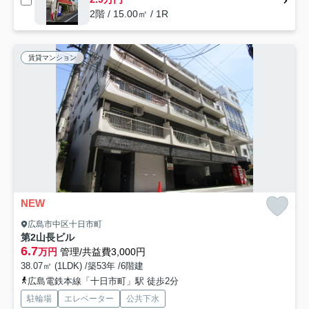
2階 / 15.00㎡ / 1R
賃貸マンション
NEW
広島市中区十日市町
第2山長ビル
6.7
万円
管理/共益費3,000円
38.07㎡ (1LDK) /築53年 /6階建
広島電鉄本線「十日市町」駅 徒歩2分
駐輪場
エレベーター
公共下水