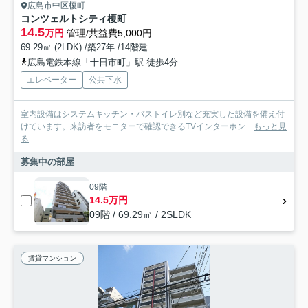
広島市中区榎町
コンツェルトシティ榎町
14.5
万円
管理/共益費5,000円
69.29㎡ (2LDK) /築27年 /14階建
広島電鉄本線「十日市町」駅 徒歩4分
エレベーター
公共下水
室内設備はシステムキッチン・バストイレ別など充実した設備を備え付
けています。来訪者をモニターで確認できるTVインターホン...
もっと見
る
募集中の部屋
09階
14.5万円
09階 / 69.29㎡ / 2SLDK
賃貸マンション