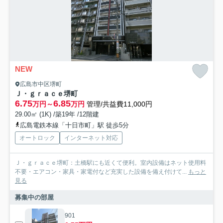
NEW
広島市中区堺町
Ｊ・ｇｒａｃｅ堺町
6.75
6.85
万円～
万円
管理/共益費11,000円
29.00㎡ (1K) /築19年 /12階建
広島電鉄本線「十日市町」駅 徒歩5分
オートロック
インターネット対応
Ｊ・ｇｒａｃｅ堺町：土橋駅にも近くて便利。室内設備はネット使用料
不要・エアコン・家具・家電付など充実した設備を備え付けて...
もっと
見る
募集中の部屋
901