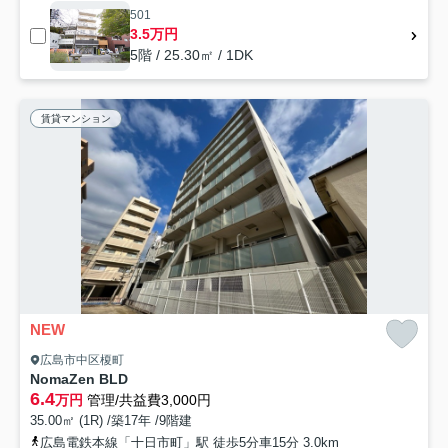
501
3.5万円
5階 / 25.30㎡ / 1DK
賃貸マンション
NEW
広島市中区榎町
NomaZen BLD
6.4
万円
管理/共益費3,000円
35.00㎡ (1R) /築17年 /9階建
広島電鉄本線「十日市町」駅 徒歩5分車15分 3.0km