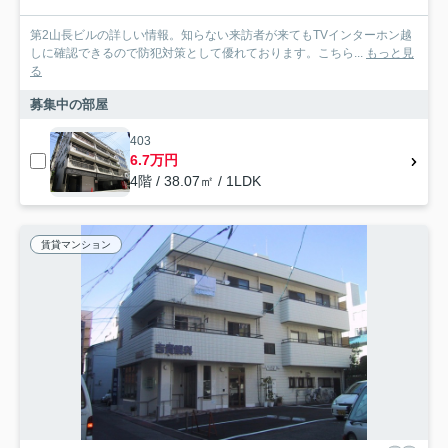
第2山長ビルの詳しい情報。知らない来訪者が来てもTVインターホン越
しに確認できるので防犯対策として優れております。こちら...
もっと見
る
募集中の部屋
403
6.7万円
4階 / 38.07㎡ / 1LDK
賃貸マンション