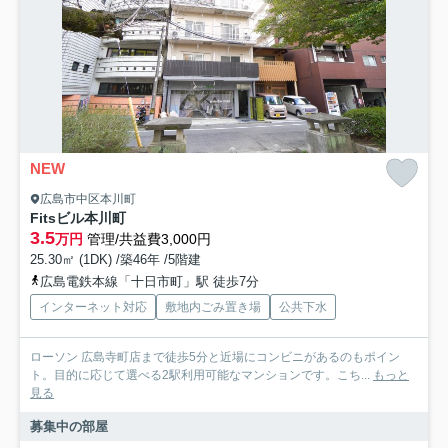
NEW
広島市中区本川町
Fitsビル本川町
3.5
万円
管理/共益費3,000円
25.30㎡ (1DK) /築46年 /5階建
広島電鉄本線「十日市町」駅 徒歩7分
インターネット対応
敷地内ごみ置き場
公共下水
ローソン 広島寺町店まで徒歩5分と近場にコンビニがあるのもポイン
ト。目的に応じて選べる2駅利用可能なマンションです。こち...
もっと
見る
募集中の部屋