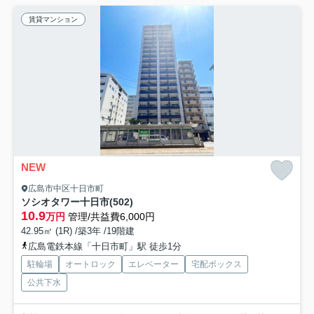
賃貸マンション
NEW
広島市中区十日市町
ソシオタワー十日市(502)
10.9
万円
管理/共益費6,000円
42.95㎡ (1R) /築3年 /19階建
広島電鉄本線「十日市町」駅 徒歩1分
駐輪場
オートロック
エレベーター
宅配ボックス
公共下水