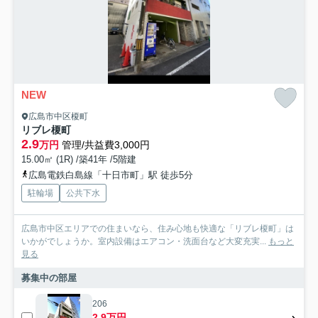
NEW
広島市中区榎町
リブレ榎町
2.9
万円
管理/共益費3,000円
15.00㎡ (1R) /築41年 /5階建
広島電鉄白島線「十日市町」駅 徒歩5分
駐輪場
公共下水
広島市中区エリアでの住まいなら、住み心地も快適な「リブレ榎町」は
いかがでしょうか。室内設備はエアコン・洗面台など大変充実...
もっと
見る
募集中の部屋
206
2.9万円