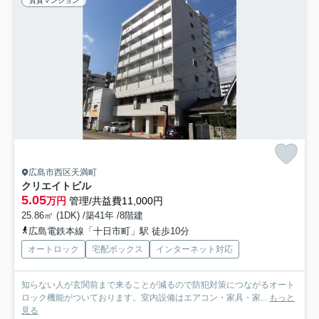
賃貸マンション
広島市西区天満町
クリエイトビル
5.05
万円
管理/共益費11,000円
25.86㎡ (1DK) /築41年 /8階建
広島電鉄本線「十日市町」駅 徒歩10分
オートロック
宅配ボックス
インターネット対応
知らない人が玄関前まで来ることが減るので防犯対策につながるオート
ロック機能がついております。室内設備はエアコン・家具・家...
もっと
見る