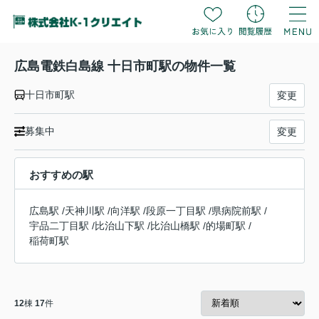
広島電鉄白島線 十日市町駅の物件一覧
十日市町駅
変更
募集中
変更
おすすめの駅
広島駅
/
天神川駅
/
向洋駅
/
段原一丁目駅
/
県病院前駅
/
宇品二丁目駅
/
比治山下駅
/
比治山橋駅
/
的場町駅
/
稲荷町駅
12
棟
17
件