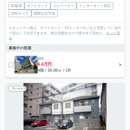
駐輪場
オートロック
エレベーター
インターネット対応
防犯カメラ
閑静な住宅地
セキュリティ面は、オートロック・TVインターホンなど充実しているの
で安心して生活できます。独立洗面台なので床が水で濡れた...
もっと見
る
募集中の部屋
404
6.4万円
4階 / 35.00㎡ / 1R
アパート