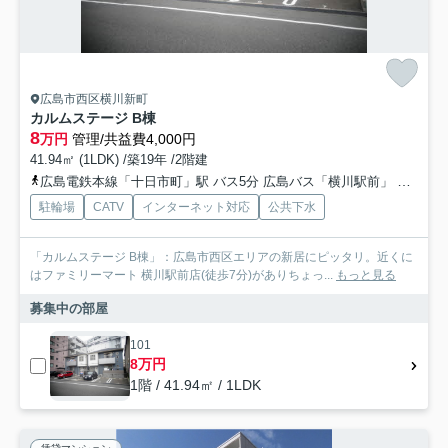
広島市西区横川新町
カルムステージ B棟
8
万円
管理/共益費4,000円
41.94㎡ (1LDK) /築19年 /2階建
広島電鉄本線「十日市町」駅 バス5分 広島バス「横川駅前」 停歩5分
駐輪場
CATV
インターネット対応
公共下水
「カルムステージ B棟」：広島市西区エリアの新居にピッタリ。近くに
はファミリーマート 横川駅前店(徒歩7分)がありちょっ...
もっと見る
募集中の部屋
101
8万円
1階 / 41.94㎡ / 1LDK