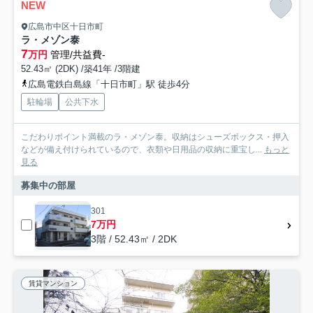
NEW
広島市中区十日市町
ラ・メゾン泰
7
万円
管理/共益費-
52.43㎡ (2DK) /築41年 /3階建
広島電鉄白島線「十日市町」駅 徒歩4分
駐輪場
公共下水
こだわりポイント満載のラ・メゾン泰。収納はシューズボックス・押入
などが備え付けられているので、衣類や日用品の収納に重宝し...
もっと
見る
募集中の部屋
301
7万円
3階 / 52.43㎡ / 2DK
賃貸マンション