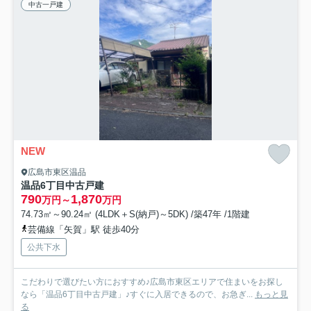
中古一戸建
NEW
広島市東区温品
温品6丁目中古戸建
790
1,870
万円～
万円
74.73㎡～90.24㎡ (4LDK＋S(納戸)～5DK) /築47年 /1階建
芸備線「矢賀」駅 徒歩40分
公共下水
こだわりで選びたい方におすすめ♪広島市東区エリアで住まいをお探し
なら「温品6丁目中古戸建」♪すぐに入居できるので、お急ぎ...
もっと見
る