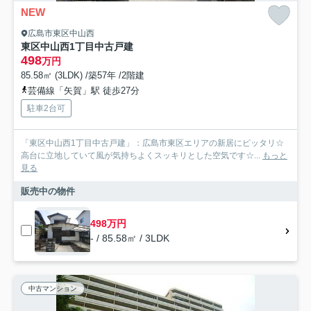
NEW
広島市東区中山西
東区中山西1丁目中古戸建
498
万円
85.58㎡ (3LDK) /築57年 /2階建
芸備線「矢賀」駅 徒歩27分
駐車2台可
「東区中山西1丁目中古戸建」：広島市東区エリアの新居にピッタリ☆
高台に立地していて風が気持ちよくスッキリとした空気です☆...
もっと
見る
販売中の物件
498万円
- / 85.58㎡ / 3LDK
中古マンション