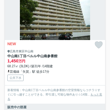
NEW
広島市東区中山南
中山南1丁目ベルル中山南参番館
1,450
万円
68.27㎡ (3LDK) /築31年 /14階建
芸備線「矢賀」駅 徒歩17分
公共下水
新着情報：中山南1丁目ベルル中山南参番館の空室情報ならコチラ☆す
ぐに引っ越すことができる、即引渡し可能な物件あり☆14階...
もっと見
る
販売中の部屋