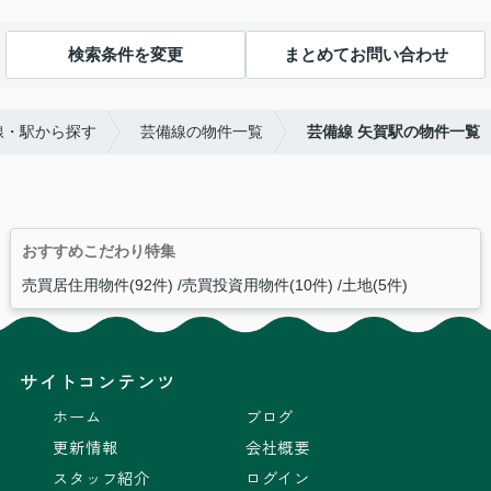
検索条件を変更
まとめてお問い合わせ
線・駅から探す
芸備線の物件一覧
芸備線 矢賀駅の物件一覧
おすすめこだわり特集
売買居住用物件(92件)
売買投資用物件(10件)
土地(5件)
サイトコンテンツ
ホーム
ブログ
更新情報
会社概要
スタッフ紹介
ログイン