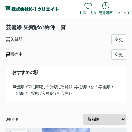
芸備線 矢賀駅の物件一覧
矢賀駅
変更
販売中
変更
おすすめの駅
戸坂駅
/
下祇園駅
/
向洋駅
/
玖村駅
/
矢賀駅
/
安芸長束駅
/
可部駅
/
上安駅
/
広島駅
/
西広島駅
3
棟
4
件