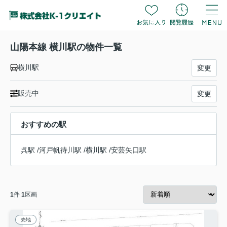
山陽本線 横川駅の物件一覧
横川駅
変更
販売中
変更
おすすめの駅
呉駅
/
河戸帆待川駅
/
横川駅
/
安芸矢口駅
1
件
1
区画
売地