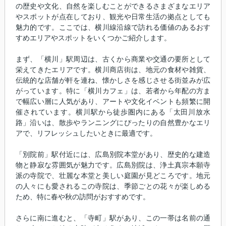
の歴史や文化、自然を楽しむことができるさまざまなエリア
やスポットが点在しており、観光や日常生活の拠点としても
魅力的です。ここでは、横川線沿線で訪れる価値のあるおす
すめエリアやスポットをいくつかご紹介します。
まず、「横川」駅周辺は、古くから商業や交通の要所として
栄えてきたエリアです。横川商店街は、地元の食材や雑貨、
伝統的な店舗が軒を連ね、懐かしさを感じさせる街並みが広
がっています。特に「横川カフェ」は、若者から年配の方ま
で幅広い層に人気があり、アートや文化イベントも頻繁に開
催されています。横川駅から徒歩圏内にある「太田川放水
路」沿いは、散歩やランニングにぴったりの自然豊かなエリ
アで、リフレッシュしたいときに最適です。
「別院前」駅付近には、広島別院本堂があり、歴史的な建造
物と静寂な雰囲気が魅力です。広島別院は、浄土真宗本願寺
派の寺院で、壮麗な本堂と美しい庭園が見どころです。地元
の人々にも愛されるこの寺院は、季節ごとの花々が楽しめる
ため、特に春や秋の訪問がおすすめです。
さらに南に進むと、「寺町」駅があり、この一帯は名前の通