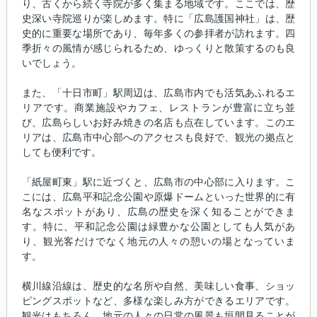
り、古くから続く寺院が多く集まる地域です。ここでは、歴
史深い寺院巡りが楽しめます。特に「広島護国神社」は、歴
史的に重要な場所であり、毎年多くの参拝者が訪れます。四
季折々の風情が感じられるため、ゆっくりと散策するのも良
いでしょう。
また、「十日市町」駅周辺は、広島市内でも活気あふれるエ
リアです。商業施設やカフェ、レストランが豊富に立ち並
び、広島らしいお好み焼きの名店も点在しています。このエ
リアは、広島市中心部へのアクセスも良好で、観光の拠点と
しても便利です。
「紙屋町東」駅に近づくと、広島市の中心部に入ります。こ
こには、広島平和記念公園や原爆ドームといった世界的に有
名なスポットがあり、広島の歴史を深く知ることができま
す。特に、平和記念公園は緑豊かな公園としても人気があ
り、観光客だけでなく地元の人々の憩いの場となっていま
す。
横川線沿線は、歴史的な名所や自然、美味しい食事、ショッ
ピングスポットなど、多様な楽しみ方ができるエリアです。
観光はもちろん、地元の人々の日常の風景も垣間見ることが