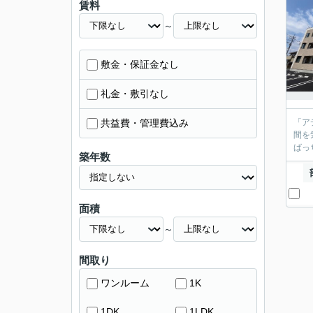
賃料
～
敷金・保証金なし
礼金・敷引なし
共益費・管理費込み
「ア
間を
ばっ
築年数
面積
～
間取り
ワンルーム
1K
1DK
1LDK