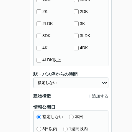
2K
2DK
2LDK
3K
3DK
3LDK
4K
4DK
4LDK以上
駅・バス停からの時間
建物構造
追加する
情報公開日
指定しない
本日
3日以内
1週間以内