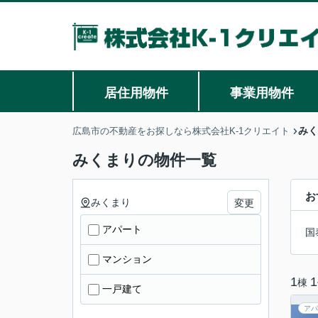
居住用物件
事業用物件
みく
広島市の不動産をお探しなら株式会社K-1クリエイト
みくまりの物件一覧
お
みくまり
変更
アパート
国
マンション
1
1
棟
一戸建て
アパ