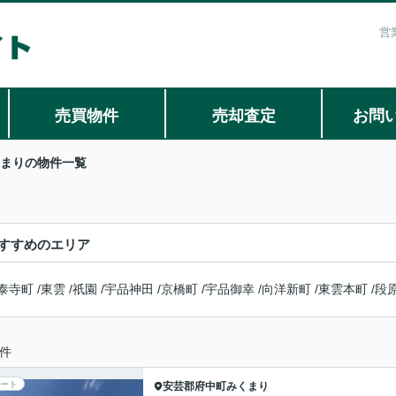
営
売買物件
売却査定
お問
まりの物件一覧
すすめのエリア
泰寺町
/
東雲
/
祇園
/
宇品神田
/
京橋町
/
宇品御幸
/
向洋新町
/
東雲本町
/
段
件
ート
安芸郡府中町
みくまり