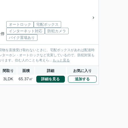
オートロック
宅配ボックス
インターネット対応
防犯カメラ
 停
バイク置場あり
リ。荷物を直接受け取れないときに、宅配ボックスがあれば配達時
ンターホン・オートロックなど充実しているので、防犯対策も
ます。住む人のことも考えら...
もっと見る
間取り
面積
詳細
お気に入り
3LDK
65.37㎡
詳細を見る
追加する