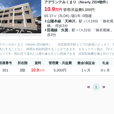
アデランテみくまり（Nearly ZEH物件）
10.9
万円
管理/共益費5,000円
65.37㎡ (3LDK) /築1年 /3階建
山陽本線
「
天神川
」駅 バス19分 「御衣尾
橋」 停歩3分
芸備線
「
矢賀
」駅 バス22分 「御衣尾橋」
歩3分
デランテみくまり（Nearly ZEH物件）」：安芸郡府中町エリアの新居にピッタ
気にすることなく、時間を有効利用することができます。セキュリティ面は、TVイ
ちりです。雨の日で濡れた上着や傘もすぐに乾燥できる、浴室乾燥機を備え付けており
部屋番号
所在階
賃料
管理費・共益費
敷金/保証金
礼金
10.9
301
3階
5,000円
1ヶ月
0ヶ月
万円
1