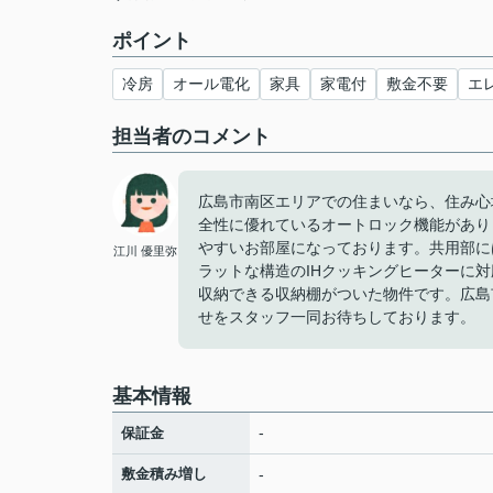
ポイント
冷房
オール電化
家具
家電付
敷金不要
エ
担当者のコメント
広島市南区エリアでの住まいなら、住み心
全性に優れているオートロック機能があり
やすいお部屋になっております。共用部に
江川 優里弥
ラットな構造のIHクッキングヒーターに
収納できる収納棚がついた物件です。広島
せをスタッフ一同お待ちしております。
基本情報
-
保証金
敷金積み増し
-