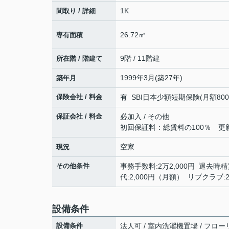
1K
間取り / 詳細
26.72㎡
専有面積
9階 / 11階建
所在階 / 階建て
1999年3月(築27年)
築年月
保険会社 / 料金
有 SBI日本少額短期保険(月額800円)
保証会社 / 料金
必加入 / その他
初回保証料：総賃料の100％ 更新時
空家
現況
その他条件
事務手数料:2万2,000円 退去時精算
代:2,000円（月額） リブクラブ:
設備条件
設備条件
法人可 / 室内洗濯機置場 / フロー