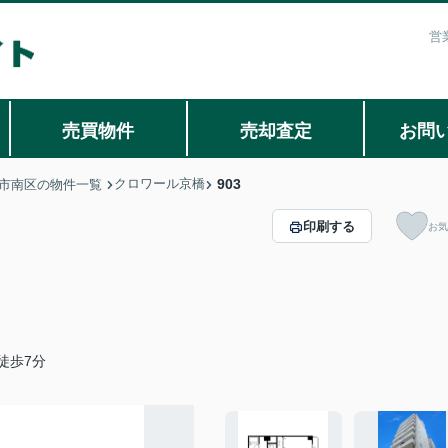
営
売買物件
売却査定
お問
クロワール京橋
903
市南区の物件一覧
印刷する
お気
徒歩7分