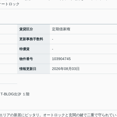
/ オートロック
定期借家権
賃貸区分
-
更新事務手数料
-
特優賃
103904745
物件番号
2026年08月03日
情報更新日
T-BLDG出汐 １階
エリアの新居にピッタリ。オートロックと玄関の鍵で二重で守られてい