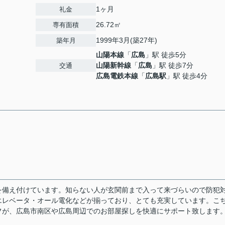
1ヶ月
礼金
26.72㎡
専有面積
1999年3月(築27年)
築年月
山陽本線
「
広島
」駅 徒歩5分
山陽新幹線
「
広島
」駅 徒歩7分
交通
広島電鉄本線
「
広島駅
」駅 徒歩4分
を備え付けています。知らない人が玄関前まで入って来づらいので防犯
エレベータ・オール電化などが揃っており、とても充実しています。こ
フが、広島市南区や広島周辺でのお部屋探しを快適にサポート致します