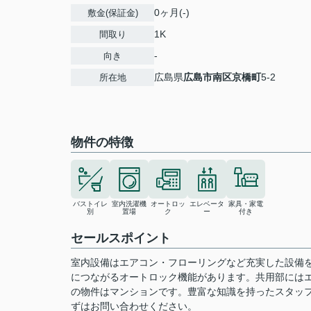
0ヶ月(-)
敷金(保証金)
1K
間取り
-
向き
広島県
広島市南区
京橋町
5-2
所在地
物件の特徴
バストイレ
室内洗濯機
オートロッ
エレベータ
家具・家電
別
置場
ク
ー
付き
セールスポイント
室内設備はエアコン・フローリングなど充実した設備
につながるオートロック機能があります。共用部には
の物件はマンションです。豊富な知識を持ったスタッ
ずはお問い合わせください。