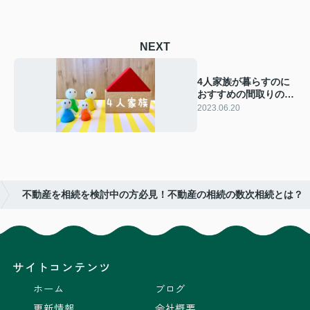
NEXT
4人家族が暮らすのに
おすすめの間取りの特
徴を比較！
2023.06.20
不動産を相続を検討中の方必見！不動産の相続の数次相続とは？
サイトコンテンツ
ホーム
ブログ
更新情報
会社概要