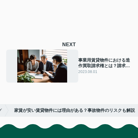
NEXT
事業用賃貸物件における造
作買取請求権とは？請求で
きないケースを解説！
2023.08.01
グ
家賃が安い賃貸物件には理由がある？事故物件のリスクも解説