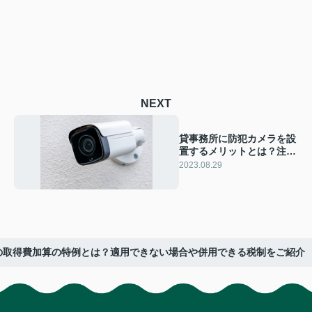
NEXT
貸事務所に防犯カメラを設
置するメリットとは？注意
点についても解説！
2023.08.29
の取得費加算の特例とは？適用できない場合や併用できる税制をご紹介