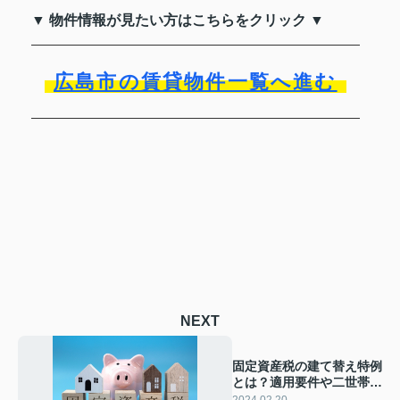
▼ 物件情報が見たい方はこちらをクリック ▼
広島市の賃貸物件一覧へ進む
NEXT
固定資産税の建て替え特例
とは？適用要件や二世帯住
宅についても解説
2024.02.20