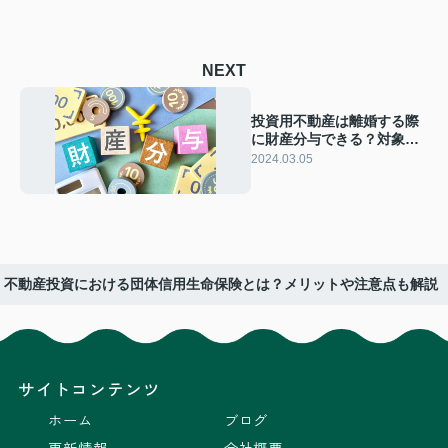
NEXT
投資用不動産は離婚する際
に財産分与できる？対象に
なる場合とならない場合
2024.03.05
不動産投資における団体信用生命保険とは？メリットや注意点も解説
サイトコンテンツ
ホーム
ブログ
更新情報
会社概要