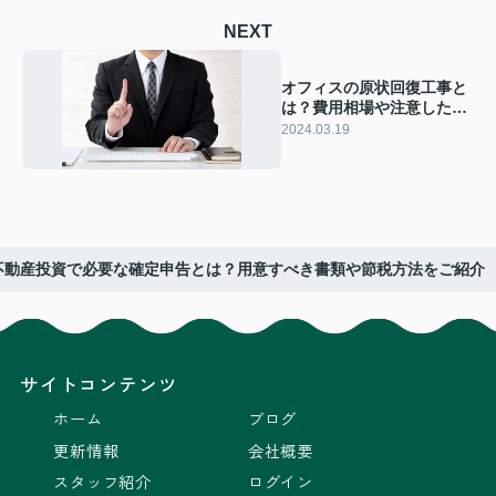
NEXT
オフィスの原状回復工事と
は？費用相場や注意したい
ポイントなどをご紹介
2024.03.19
不動産投資で必要な確定申告とは？用意すべき書類や節税方法をご紹介
サイトコンテンツ
ホーム
ブログ
更新情報
会社概要
スタッフ紹介
ログイン