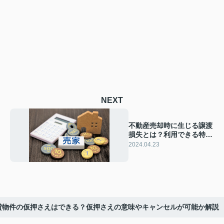
NEXT
不動産売却時に生じる譲渡
損失とは？利用できる特例
や確定申告について
2024.04.23
貸物件の仮押さえはできる？仮押さえの意味やキャンセルが可能か解説