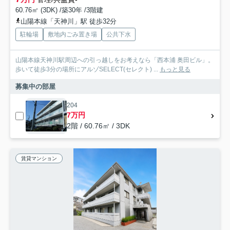
60.76㎡ (3DK) /築30年 /3階建
山陽本線「天神川」駅 徒歩32分
駐輪場
敷地内ごみ置き場
公共下水
山陽本線天神川駅周辺への引っ越しをお考えなら「西本浦 奥田ビル」。
歩いて徒歩3分の場所にアルゾSELECT(セレクト) ...
もっと見る
募集中の部屋
204
7万円
2階 / 60.76㎡ / 3DK
賃貸マンション