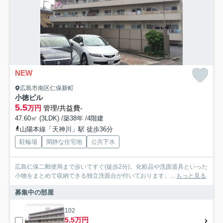
NEW
広島市南区仁保新町
小徳ビル
5.5
万円
管理/共益費-
47.60㎡ (3LDK) /築38年 /4階建
山陽本線「天神川」駅 徒歩36分
駐輪場
閑静な住宅地
公共下水
広島仁保二郵便局まで歩いてすぐ(徒歩2分)。化粧品や洗面道具といった
小物をまとめて収納できる独立洗面台が付いております。...
もっと見る
募集中の部屋
102
5.5万円