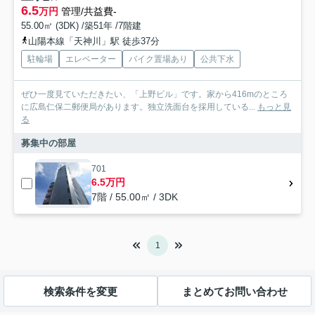
6.5
万円
管理/共益費-
55.00㎡ (3DK) /築51年 /7階建
山陽本線「天神川」駅 徒歩37分
駐輪場
エレベーター
バイク置場あり
公共下水
ぜひ一度見ていただきたい、「上野ビル」です。家から416mのところ
に広島仁保二郵便局があります。独立洗面台を採用している...
もっと見
る
募集中の部屋
701
6.5万円
7階 / 55.00㎡ / 3DK
1
検索条件を変更
まとめてお問い合わせ