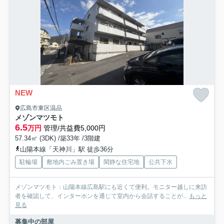
NEW
広島市東区温品
メゾンマツモト
6.5
万円
管理/共益費5,000円
57.34㎡ (3DK) /築33年 /3階建
山陽本線「天神川」駅 徒歩36分
駐輪場
敷地内ごみ置き場
閑静な住宅地
公共下水
メゾンマツモト：山陽本線広島駅にも近くて便利。モニター越しに来訪
者を確認して、インターホンを通じて室内から会話することが...
もっと
見る
募集中の部屋