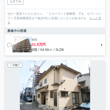
公共下水
ぜひ一度見ていただきたい、「スターランド南蟹屋」です。セブンイレ
ブン 広島南蟹屋店まで徒歩4分と近場にコンビニがあるのも...
もっと見
る
募集中の部屋
605
11.5万円
6階 / 64.66㎡ / 3LDK
一戸建て