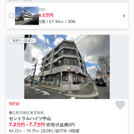
101
6.5万円
1階 / 57.34㎡ / 3DK
賃貸マンション
NEW
広島市南区東雲本町
セントラルハイツ中山
7.2
7.7
万円～
万円
管理/共益費0円
64.22㎡～74.70㎡ (3LDK) /築37年 /4階建