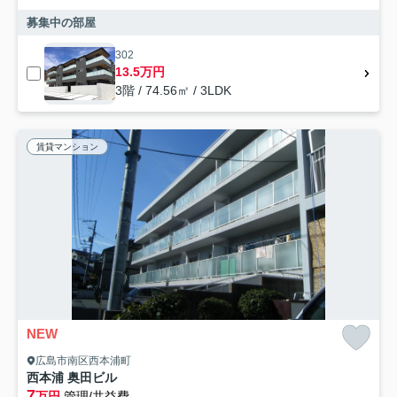
募集中の部屋
302
13.5万円
3階 / 74.56㎡ / 3LDK
賃貸マンション
NEW
広島市南区西本浦町
西本浦 奥田ビル
7
万円
管理/共益費-