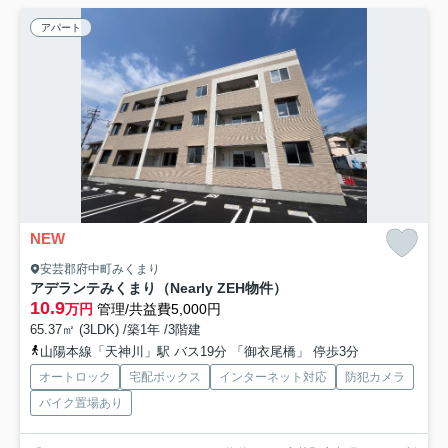
アパート
NEW
安芸郡府中町みくまり
アデランテみくまり（Nearly ZEH物件）
10.9
万円
管理/共益費5,000円
65.37㎡ (3LDK) /築1年 /3階建
山陽本線「天神川」駅 バス19分 「御衣尾橋」 停歩3分
オートロック
宅配ボックス
インターネット対応
防犯カメラ
バイク置場あり