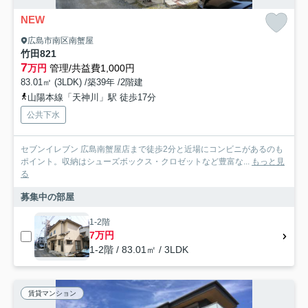
NEW
広島市南区南蟹屋
竹田821
7
万円
管理/共益費1,000円
83.01㎡ (3LDK) /築39年 /2階建
山陽本線「天神川」駅 徒歩17分
公共下水
セブンイレブン 広島南蟹屋店まで徒歩2分と近場にコンビニがあるのも
ポイント。収納はシューズボックス・クロゼットなど豊富な...
もっと見
る
募集中の部屋
1-2階
7万円
1-2階 / 83.01㎡ / 3LDK
賃貸マンション