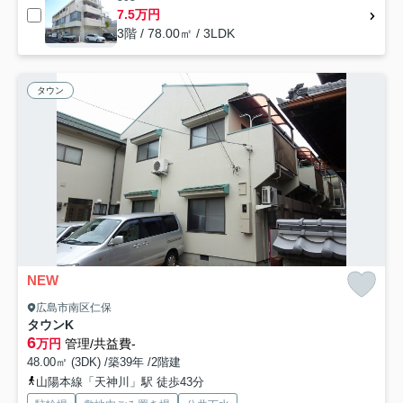
7.5万円
3階 / 78.00㎡ / 3LDK
タウン
NEW
広島市南区仁保
タウンK
6
万円
管理/共益費-
48.00㎡ (3DK) /築39年 /2階建
山陽本線「天神川」駅 徒歩43分