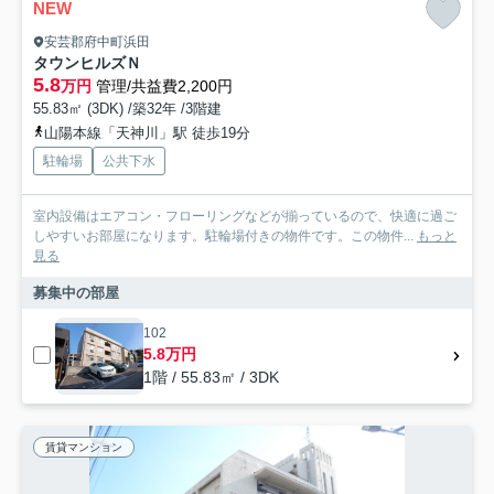
NEW
安芸郡府中町浜田
タウンヒルズＮ
5.8
万円
管理/共益費2,200円
55.83㎡ (3DK) /築32年 /3階建
山陽本線「天神川」駅 徒歩19分
駐輪場
公共下水
室内設備はエアコン・フローリングなどが揃っているので、快適に過ご
しやすいお部屋になります。駐輪場付きの物件です。この物件...
もっと
見る
募集中の部屋
102
5.8万円
1階 / 55.83㎡ / 3DK
賃貸マンション