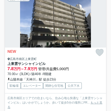
NEW
広島市南区上東雲町
上東雲サンシャインビル
7.8
7.9
万円～
万円
管理/共益費5,000円
70.00㎡ (3LDK) /築46年 /8階建
山陽本線「天神川」駅 徒歩23分
駐輪場
エレベーター
閑静な住宅地
公共下水
広島市南区エリアでの住まいなら、住み心地も快適な「上東雲サンシャ
インビル」はいかがでしょうか。歩いて徒歩5分の場所にFR...
もっと見
る