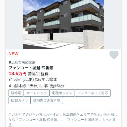
NEW
広島市南区堀越
ファンコート堀越 弐番館
13.5
万円
管理/共益費-
74.56㎡ (3LDK) /築7年 /3階建
山陽本線「天神川」駅 徒歩34分
駐輪場
オートロック
宅配ボックス
インターネット対応
防犯カメラ
敷地内ごみ置き場
こだわりで選びたい方におすすめ。広島市南区エリアで住まいをお探し
なら「ファンコート堀越 弐番館」。「ファンコート堀越 弐...
もっと見
る