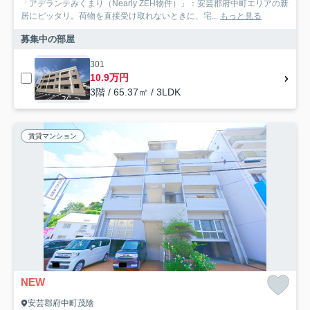
「アデランテみくまり（Nearly ZEH物件）」：安芸郡府中町エリアの新
居にピッタリ。荷物を直接受け取れないときに、宅...
もっと見る
募集中の部屋
301
10.9万円
3階 / 65.37㎡ / 3LDK
賃貸マンション
NEW
安芸郡府中町茂陰