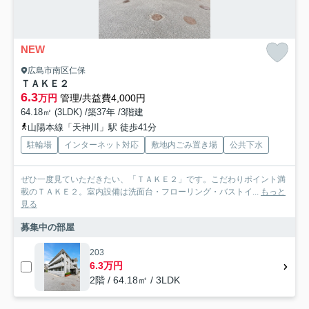
NEW
広島市南区仁保
ＴＡＫＥ２
6.3
万円
管理/共益費4,000円
64.18㎡ (3LDK) /築37年 /3階建
山陽本線「天神川」駅 徒歩41分
駐輪場
インターネット対応
敷地内ごみ置き場
公共下水
ぜひ一度見ていただきたい、「ＴＡＫＥ２」です。こだわりポイント満
載のＴＡＫＥ２。室内設備は洗面台・フローリング・バストイ...
もっと
見る
募集中の部屋
203
6.3万円
2階 / 64.18㎡ / 3LDK