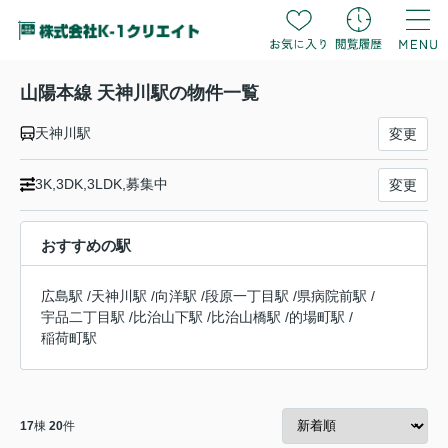
山陽本線 天神川駅の物件一覧
天神川駅
変更
3K,3DK,3LDK,募集中
変更
おすすめの駅
広島駅
/
天神川駅
/
向洋駅
/
段原一丁目駅
/
県病院前駅
/
宇品二丁目駅
/
比治山下駅
/
比治山橋駅
/
的場町駅
/
稲荷町駅
17
棟
20
件