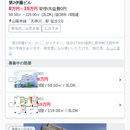
第2伊藤ビル
8
15
万円～
万円
管理/共益費0円
59.50㎡～119.00㎡ (3LDK) /築38年 /4階建
山陽本線「天神川」駅 徒歩1分
敷地内ごみ置き場
公共下水
「第2伊藤ビル」のここがイチオシ。徒歩17分の場所に府中町立府中中
央小学校があります。身支度にもお使いいただける、独立洗...
もっと見
る
募集中の部屋
301
8万円
3階 / 59.50㎡ / 3LDK
401
15万円
3階 / 119.00㎡ / 3LDK
賃貸マンション