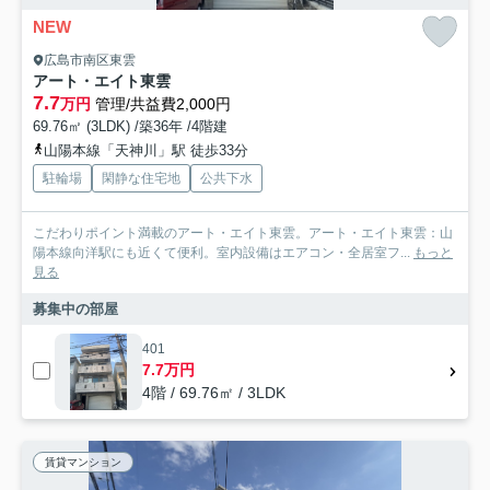
NEW
広島市南区東雲
アート・エイト東雲
7.7
万円
管理/共益費2,000円
69.76㎡ (3LDK) /築36年 /4階建
山陽本線「天神川」駅 徒歩33分
駐輪場
閑静な住宅地
公共下水
こだわりポイント満載のアート・エイト東雲。アート・エイト東雲：山
陽本線向洋駅にも近くて便利。室内設備はエアコン・全居室フ...
もっと
見る
募集中の部屋
401
7.7万円
4階 / 69.76㎡ / 3LDK
賃貸マンション