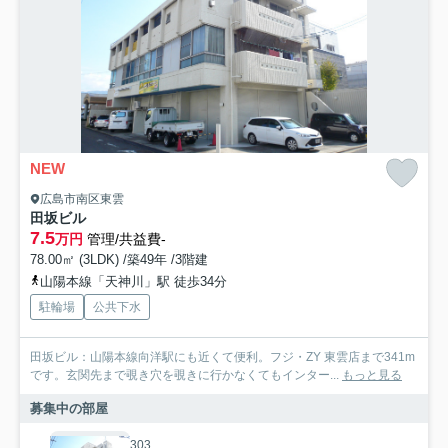
NEW
広島市南区東雲
田坂ビル
7.5
万円
管理/共益費-
78.00㎡ (3LDK) /築49年 /3階建
山陽本線「天神川」駅 徒歩34分
駐輪場
公共下水
田坂ビル：山陽本線向洋駅にも近くて便利。フジ・ZY 東雲店まで341m
です。玄関先まで覗き穴を覗きに行かなくてもインター...
もっと見る
募集中の部屋
303