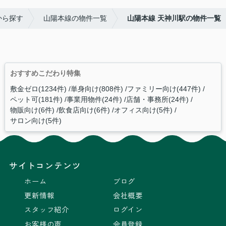
から探す
山陽本線の物件一覧
山陽本線 天神川駅の物件一覧
おすすめこだわり特集
敷金ゼロ(1234件)
単身向け(808件)
ファミリー向け(447件)
ペット可(181件)
事業用物件(24件)
店舗・事務所(24件)
物販向け(6件)
飲食店向け(6件)
オフィス向け(5件)
サロン向け(5件)
サイトコンテンツ
ホーム
ブログ
更新情報
会社概要
スタッフ紹介
ログイン
お客様の声
会員登録