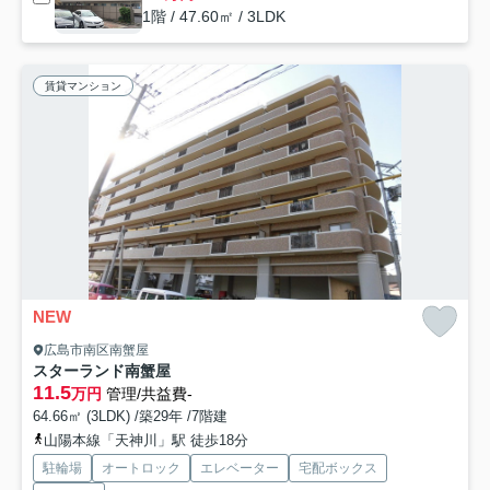
1階 / 47.60㎡ / 3LDK
賃貸マンション
NEW
広島市南区南蟹屋
スターランド南蟹屋
11.5
万円
管理/共益費-
64.66㎡ (3LDK) /築29年 /7階建
山陽本線「天神川」駅 徒歩18分
駐輪場
オートロック
エレベーター
宅配ボックス