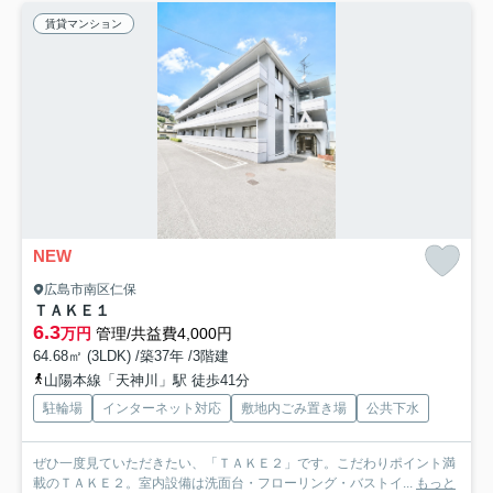
賃貸マンション
NEW
広島市南区仁保
ＴＡＫＥ１
6.3
万円
管理/共益費4,000円
64.68㎡ (3LDK) /築37年 /3階建
山陽本線「天神川」駅 徒歩41分
駐輪場
インターネット対応
敷地内ごみ置き場
公共下水
ぜひ一度見ていただきたい、「ＴＡＫＥ２」です。こだわりポイント満
載のＴＡＫＥ２。室内設備は洗面台・フローリング・バストイ...
もっと