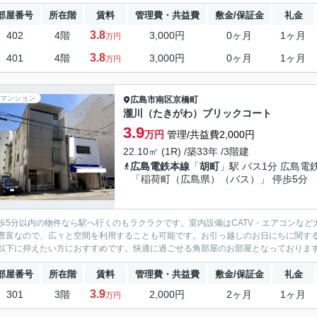
部屋番号
所在階
賃料
管理費・共益費
敷金/保証金
礼金
3.8
402
4階
3,000円
0ヶ月
1ヶ月
万円
3.8
401
4階
3,000円
0ヶ月
1ヶ月
万円
マンション
広島市南区
京橋町
瀧川（たきがわ）ブリックコート
3.9
万円
管理/共益費2,000円
22.10㎡ (1R) /築33年 /3階建
広島電鉄本線
「
胡町
」駅 バス1分 広島電
「稲荷町（広島県）（バス）」 停歩5分
歩5分以内の物件なら駅へ行くのもラクラクです。室内設備はCATV・エアコンな
豊富なので、広々と空間を利用することも可能です。お引っ越しのお日にちに関す
以下に抑えたい方におすすめです。快適に過ごせる角部屋のお部屋となっております。
部屋番号
所在階
賃料
管理費・共益費
敷金/保証金
礼金
3.9
301
3階
2,000円
2ヶ月
1ヶ月
万円