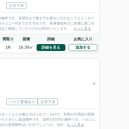
公共下水
の物件です。玄関先まで覗き穴を覗きに行かなくてもインター
バルコニー付きでおすすめです。単身者様向けに快適に過ごせ
はご相談していただければ対応いたします。...
もっと見る
間取り
面積
詳細
お気に入り
1R
16.39㎡
詳細を見る
追加する
バイク置場あり
公共下水
ロゼットなどが備え付けられているので、衣類や日用品の収納
ただきたい賃貸物件です。賃料3.8万円の物件です。バルコニ
の賃貸物件はいかがでしょうか。当社...
もっと見る