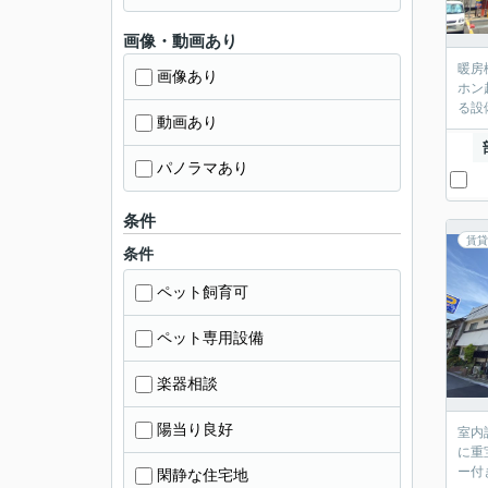
画像・動画あり
暖房
画像あり
ホン
る設
動画あり
パノラマあり
条件
賃貸
条件
ペット飼育可
ペット専用設備
楽器相談
陽当り良好
室内
に重
ー付
閑静な住宅地