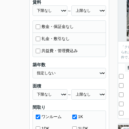
賃料
～
敷金・保証金なし
礼金・敷引なし
「ク
共益費・管理費込み
られ
件で
築年数
面積
～
間取り
ワンルーム
1K
1DK
1LDK