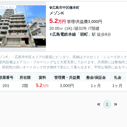
マンション
広島市中区
橋本町
メゾンK
5.2
万円
管理/共益費3,000円
20.00㎡ (1K) /築32年 /7階建
広島電鉄本線
「
胡町
」駅 徒歩8分
ゾンK」：広島市中区エリアの新居にピッタリ。収納はクロゼット・シューズボッ
室内設備はエアコン・フローリングなど大変充実しております。共用部には敷地内
。防犯性の高いオートロック付き物件で安心して暮らせます。平坦な場所にあるマンシ
部屋番号
所在階
賃料
管理費・共益費
敷金/保証金
礼金
5.2
201
2階
3,000円
1ヶ月
1ヶ月
万円
1