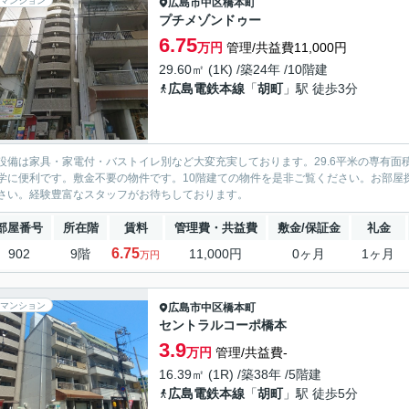
マンション
広島市中区
橋本町
プチメゾンドゥー
6.75
万円
管理/共益費11,000円
29.60㎡ (1K) /築24年 /10階建
広島電鉄本線
「
胡町
」駅 徒歩3分
設備は家具・家電付・バストイレ別など大変充実しております。29.6平米の専有面
学に便利です。敷金不要の物件です。10階建ての物件を是非ご覧ください。お部屋
さい。経験豊富なスタッフがお待ちしております。
部屋番号
所在階
賃料
管理費・共益費
敷金/保証金
礼金
6.75
902
9階
11,000円
0ヶ月
1ヶ月
万円
マンション
広島市中区
橋本町
セントラルコーポ橋本
3.9
万円
管理/共益費-
16.39㎡ (1R) /築38年 /5階建
広島電鉄本線
「
胡町
」駅 徒歩5分