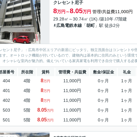
クレセント尼子
8
8.05
万円～
万円
管理/共益費11,000円
29.28㎡～30.74㎡ (1K) /築10年 /7階建
広島電鉄本線
「
胡町
」駅 徒歩2分
レセント尼子」：広島市中区エリアの新居にピッタリ。独立洗面台はコンセントや
ます。オートロック機能が付いているので、建物内は基本的に住民のみという環境で
、オシャレな室内が魅力的。備えついている家具家電を利用でき自分で購入する必要
部屋番号
所在階
賃料
管理費・共益費
敷金/保証金
礼金
8
404
4階
11,000円
0ヶ月
1ヶ月
万円
8
401
4階
11,000円
0ヶ月
1ヶ月
万円
8
402
4階
11,000円
0ヶ月
1ヶ月
万円
8.05
503
5階
11,000円
0ヶ月
1ヶ月
万円
8.05
501
5階
11,000円
0ヶ月
1ヶ月
万円