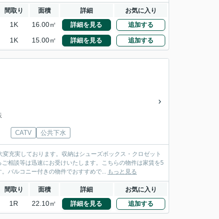
間取り
面積
詳細
お気に入り
1K
16.00㎡
詳細を見る
追加する
1K
15.00㎡
詳細を見る
追加する
鉄
CATV
公共下水
ど大変充実しております。収納はシューズボックス・クロゼット
るご相談等は迅速にお受けいたします。こちらの物件は家賃を5
バルコニー付きの物件でおすすめで...
もっと見る
間取り
面積
詳細
お気に入り
1R
22.10㎡
詳細を見る
追加する