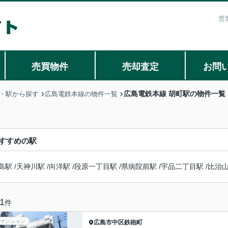
営
売買物件
売却査定
お問
広島電鉄本線 胡町駅の物件一覧
・駅から探す
広島電鉄本線の物件一覧
すすめの駅
島駅
/
天神川駅
/
向洋駅
/
段原一丁目駅
/
県病院前駅
/
宇品二丁目駅
/
比治
1
件
マンション
広島市中区
鉄砲町