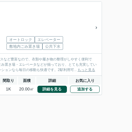
オートロック
エレベーター
敷地内ごみ置き場
公共下水
クスなど豊富なので、衣類や履き物の整理がしやすく便利で
ごみ置き場・エレベータなどが揃っており、とても充実してい
ョンなら毎日の移動も快適です。2駅利用可...
もっと見る
間取り
面積
詳細
お気に入り
1K
20.00㎡
詳細を見る
追加する