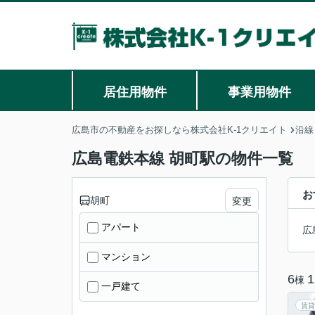
居住用物件
事業用物件
広島市の不動産をお探しなら株式会社K-1クリエイト
沿線
広島電鉄本線 胡町駅の物件一覧
お
胡町
変更
アパート
広
マンション
6
1
棟
一戸建て
賃貸