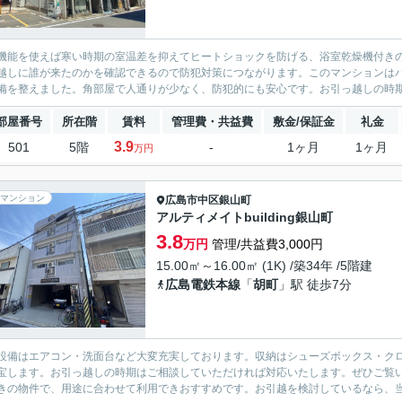
機能を使えば寒い時期の室温差を抑えてヒートショックを防げる、浴室乾燥機付き
越しに誰が来たのかを確認できるので防犯対策につながります。このマンションは
備を整えました。角部屋で人通りが少なく、防犯的にも安心です。お引っ越しの時期
部屋番号
所在階
賃料
管理費・共益費
敷金/保証金
礼金
3.9
501
5階
-
1ヶ月
1ヶ月
万円
マンション
広島市中区
銀山町
アルティメイトbuilding銀山町
3.8
万円
管理/共益費3,000円
15.00㎡～16.00㎡ (1K) /築34年 /5階建
広島電鉄本線
「
胡町
」駅 徒歩7分
設備はエアコン・洗面台など大変充実しております。収納はシューズボックス・ク
宝します。お引っ越しの時期はご相談していただければ対応いたします。ぜひご覧い
きの物件で、用途に合わせて利用できおすすめです。お引越を検討しているなら、当社