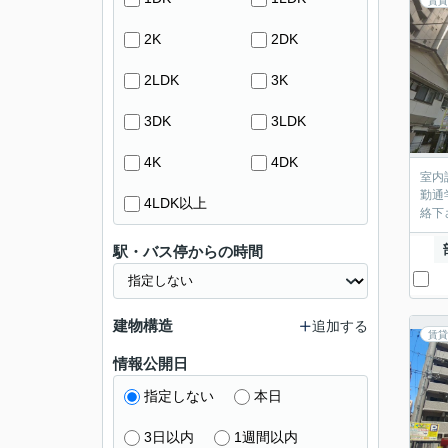
賃貸
2K
2DK
2LDK
3K
3DK
3LDK
4K
4DK
室内
勤通
4LDK以上
絡下
駅・バス停からの時間
建物構造
追加する
賃貸
情報公開日
指定しない
本日
3日以内
1週間以内