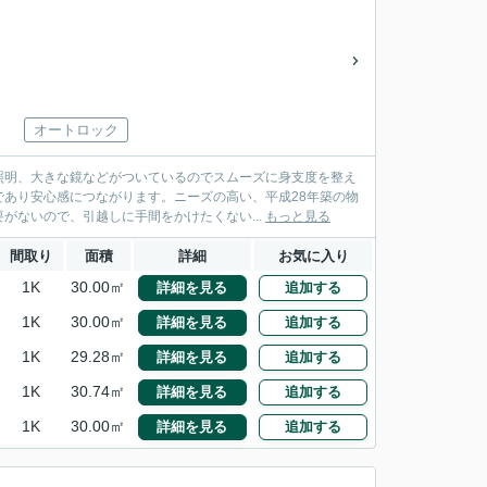
オートロック
照明、大きな鏡などがついているのでスムーズに身支度を整え
あり安心感につながります。ニーズの高い、平成28年築の物
がないので、引越しに手間をかけたくない...
もっと見る
間取り
面積
詳細
お気に入り
1K
30.00㎡
詳細を見る
追加する
1K
30.00㎡
詳細を見る
追加する
1K
29.28㎡
詳細を見る
追加する
1K
30.74㎡
詳細を見る
追加する
1K
30.00㎡
詳細を見る
追加する