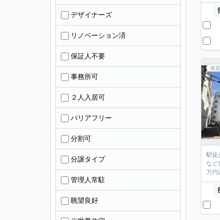
デザイナーズ
リノベーション済
保証人不要
賃貸
事務所可
２人入居可
バリアフリー
分割可
駅徒
分譲タイプ
など
万円
管理人常駐
眺望良好