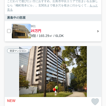
こだわりで選びたい方におすすめ。広島市中区エリアで住まいをお探し
なら「幟町熊本ビル」。玄関先まで覗き穴を覗きに行かなくて...
もっと
見る
募集中の部屋
901
25万円
9階 / 165.29㎡ / 6LDK
賃貸マンション
NEW