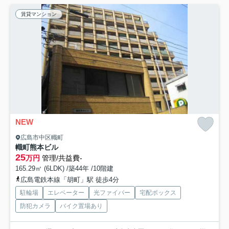
賃貸マンション
NEW
広島市中区幟町
幟町熊本ビル
25
万円
管理/共益費-
165.29㎡ (6LDK) /築44年 /10階建
広島電鉄本線「胡町」駅 徒歩4分
駐輪場
エレベーター
光ファイバー
宅配ボックス
防犯カメラ
バイク置場あり