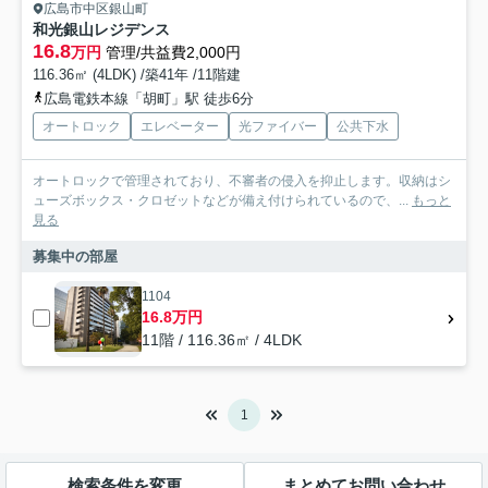
広島市中区銀山町
和光銀山レジデンス
16.8
万円
管理/共益費2,000円
116.36㎡ (4LDK) /築41年 /11階建
広島電鉄本線「胡町」駅 徒歩6分
オートロック
エレベーター
光ファイバー
公共下水
オートロックで管理されており、不審者の侵入を抑止します。収納はシ
ューズボックス・クロゼットなどが備え付けられているので、...
もっと
見る
募集中の部屋
1104
16.8万円
11階 / 116.36㎡ / 4LDK
1
検索条件を変更
まとめてお問い合わせ