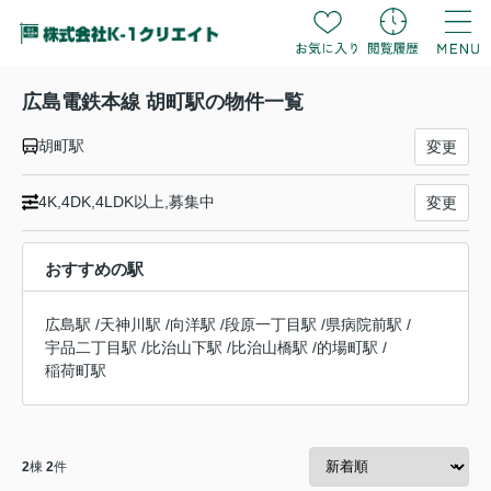
広島電鉄本線 胡町駅の物件一覧
胡町駅
変更
4K,4DK,4LDK以上,募集中
変更
おすすめの駅
広島駅
/
天神川駅
/
向洋駅
/
段原一丁目駅
/
県病院前駅
/
宇品二丁目駅
/
比治山下駅
/
比治山橋駅
/
的場町駅
/
稲荷町駅
2
棟
2
件