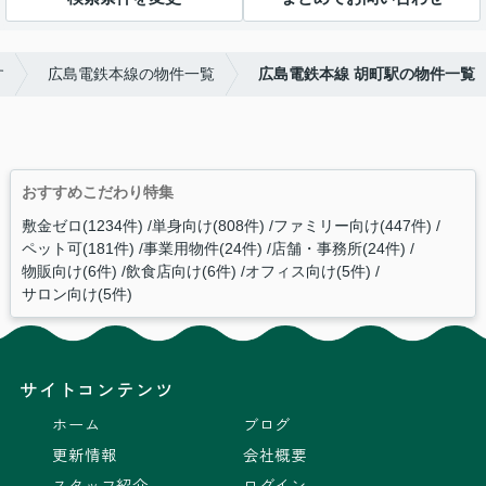
す
広島電鉄本線の物件一覧
広島電鉄本線 胡町駅の物件一覧
おすすめこだわり特集
敷金ゼロ(1234件)
単身向け(808件)
ファミリー向け(447件)
ペット可(181件)
事業用物件(24件)
店舗・事務所(24件)
物販向け(6件)
飲食店向け(6件)
オフィス向け(5件)
サロン向け(5件)
サイトコンテンツ
ホーム
ブログ
更新情報
会社概要
スタッフ紹介
ログイン