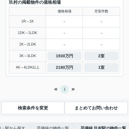
玖村の掲載物件の価格相場
価格相場
空室件数
-
-
1R～1K
-
-
1DK～1LDK
-
-
2K～2LDK
1930万円
2室
3K～3LDK
2180万円
1室
4K～4LDK以上
1
検索条件を変更
まとめてお問い合わせ
線・駅から探す
芸備線の物件一覧
芸備線 玖村駅の物件一覧