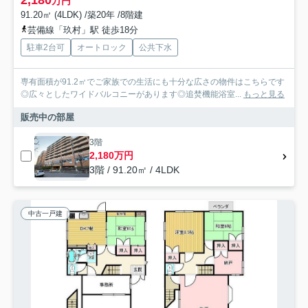
万円
91.20㎡ (4LDK) /築20年 /8階建
芸備線「玖村」駅 徒歩18分
駐車2台可
オートロック
公共下水
専有面積が91.2㎡でご家族での生活にも十分な広さの物件はこちらです
◎広々としたワイドバルコニーがあります◎追焚機能浴室...
もっと見る
販売中の部屋
3階
2,180万円
3階 / 91.20㎡ / 4LDK
中古一戸建