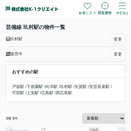
芸備線 玖村駅の物件一覧
玖村駅
変更
販売中
変更
おすすめの駅
戸坂駅
/
下祇園駅
/
向洋駅
/
玖村駅
/
矢賀駅
/
安芸長束駅
/
可部駅
/
上安駅
/
広島駅
/
西広島駅
3
棟
3
件