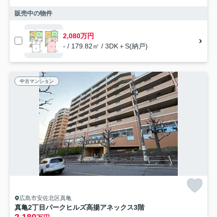
販売中の物件
2,080万円
- / 179.82㎡ / 3DK＋S(納戸)
中古マンション
広島市安佐北区真亀
真亀2丁目パークヒルズ高揚アネックス3階
2,180