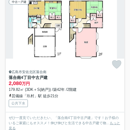
中古一戸建
広島市安佐北区落合南
落合南4丁目中古戸建
2,080
万円
179.82㎡ (3DK＋S(納戸)) /築42年 /2階建
芸備線「玖村」駅 徒歩21分
公共下水
ぜひ一度見ていただきたい、「落合南4丁目中古戸建」です！お子様の
いるご家庭にもオススメ！伸び伸びと生活できる中古戸建て物...
もっと
見る