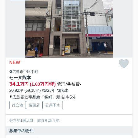
NEW
広島市中区中町
セーヌ熊本
34.1
万円 (1.63万円/坪)
管理/共益費-
20.92坪 (69.18㎡) /築23年 /3階建
広島電鉄宇品線「袋町」駅 徒歩5分
好立地
路面店
公共下水
好立地1階店舗 飲食相談可能
募集中の物件