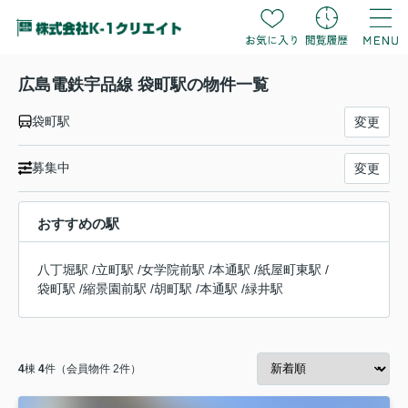
広島電鉄宇品線 袋町駅の物件一覧
袋町駅
変更
募集中
変更
おすすめの駅
八丁堀駅
/
立町駅
/
女学院前駅
/
本通駅
/
紙屋町東駅
/
袋町駅
/
縮景園前駅
/
胡町駅
/
本通駅
/
緑井駅
4
棟
4
件（会員物件 2件）