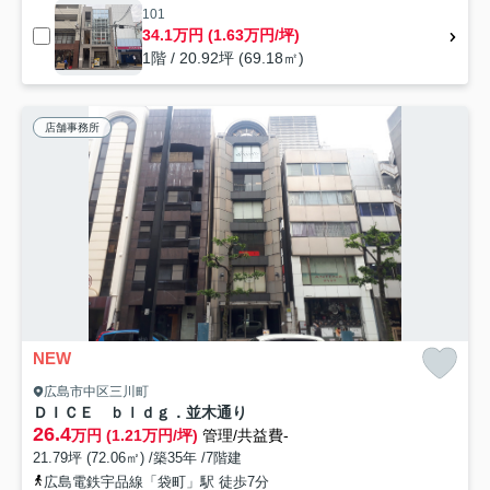
101
34.1万円 (1.63万円/坪)
1階 / 20.92坪 (69.18㎡)
店舗事務所
NEW
広島市中区三川町
ＤＩＣＥ ｂｌｄｇ．並木通り
26.4
万円 (1.21万円/坪)
管理/共益費-
21.79坪 (72.06㎡) /築35年 /7階建
広島電鉄宇品線「袋町」駅 徒歩7分