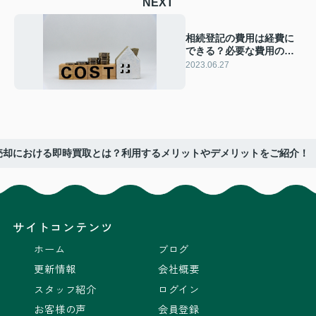
NEXT
相続登記の費用は経費に
できる？必要な費用の種
類や注意点も解説！
2023.06.27
売却における即時買取とは？利用するメリットやデメリットをご紹介！
サイトコンテンツ
ホーム
ブログ
更新情報
会社概要
スタッフ紹介
ログイン
お客様の声
会員登録