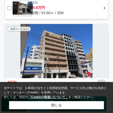
201
5.8万円
2階 / 53.60㎡ / 3DK
賃貸マンション
NEW
当サイトでは、お客様の当サイト利用状況把握、サービス向上検討を目的と
広島市中区橋本町
して、クッキー（Cookie）を使用しています。
ジェイシティ橋本町音楽大学前
詳しくは、当社の
「Cookieの取扱いについて」
をご確認ください。
14.5
万円
管理/共益費-
閉じる
63.81㎡ (3LDK) /築27年 /10階建
検索条件を変更
まとめてお問い合わせ
売却査定
来店予約
ログイン
会員登録
広島電鉄本線「銀山町」駅 徒歩4分
広島電鉄本線「胡町」駅 徒歩6分