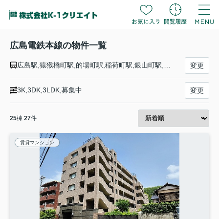
広島電鉄本線の物件一覧
広島駅,猿猴橋町駅,的場町駅,稲荷町駅,銀山町駅,胡町駅,八丁堀駅,立町駅,紙屋町東駅,紙屋町西駅,原爆ドーム前駅,本川町駅,十日市町駅,土橋駅,小網町駅,天満町駅,観音町駅,西観音町駅,福島町駅,広電西広島（己斐）駅
変更
3K,3DK,3LDK,募集中
変更
25
棟
27
件
賃貸マンション