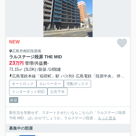
NEW
広島市南区段原南
ラルステージ段原 THE MID
23
万円
管理/共益費-
71.15㎡ (3LDK) /新築 /14階建
広島電鉄本線「稲荷町」駅 バス8分 広島電鉄「段原中央」 停歩4分
オートロック
エレベーター
宅配ボックス
インターネット対応
公共下水
新築
新生活を失敗せず、スタートさせたいならこちらの「ラルステージ段原
THE MID」はいかがでしょうか。ラルステージ段原 ...
もっと見る
募集中の部屋