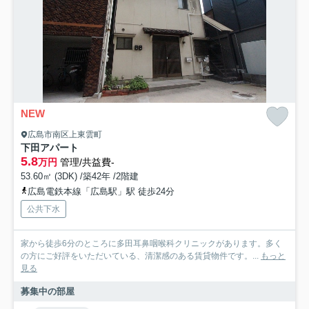
NEW
広島市南区上東雲町
下田アパート
5.8
万円
管理/共益費-
53.60㎡ (3DK) /築42年 /2階建
広島電鉄本線「広島駅」駅 徒歩24分
公共下水
家から徒歩6分のところに多田耳鼻咽喉科クリニックがあります。多く
の方にご好評をいただいている、清潔感のある賃貸物件です。...
もっと
見る
募集中の部屋