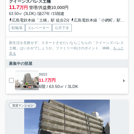
クイーンズパレス土橋
11.7
万円
管理/共益費10,000円
63.50㎡ (3LDK) /築27年 /15階建
広島電鉄本線「土橋」駅 徒歩2分
広島電鉄本線「小網町」駅 徒歩4分
駐輪場
エレベーター
公共下水
新生活を失敗せず、スタートさせたいならこちらの「クイーンズパレス
土橋」はいかがでしょうか。ファミリー向けのポイント、神崎...
もっと
見る
募集中の部屋
0603
11.7万円
6階 / 63.50㎡ / 3LDK
賃貸マンション