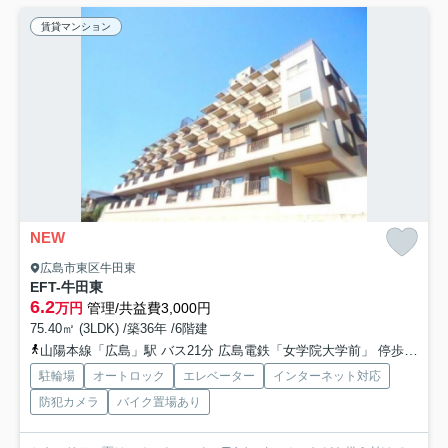
賃貸マンション
NEW
広島市東区牛田東
EFT-牛田東
6.2
万円
管理/共益費3,000円
75.40㎡ (3LDK) /築36年 /6階建
山陽本線「広島」駅 バス21分 広島電鉄「女学院大学前」 停歩2分
駐輪場
オートロック
エレベーター
インターネット対応
防犯カメラ
バイク置場あり