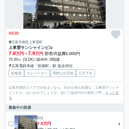
NEW
広島市南区上東雲町
上東雲サンシャインビル
7.8
7.9
万円～
万円
管理/共益費5,000円
70.00㎡ (3LDK) /築46年 /8階建
広島電鉄本線「的場町」駅 徒歩26分
駐輪場
エレベーター
閑静な住宅地
公共下水
広島市南区エリアでの住まいなら、住み心地も快適な「上東雲サンシャ
インビル」はいかがでしょうか。歩いて徒歩5分の場所にFR...
もっと見
る
募集中の部屋
201
7.8万円