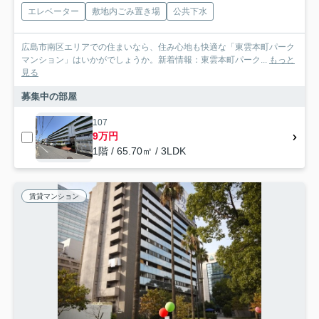
エレベーター
敷地内ごみ置き場
公共下水
広島市南区エリアでの住まいなら、住み心地も快適な「東雲本町パーク
マンション」はいかがでしょうか。新着情報：東雲本町パーク...
もっと
見る
募集中の部屋
107
9万円
1階 / 65.70㎡ / 3LDK
賃貸マンション