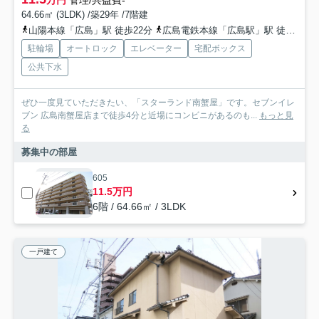
万円
管理/共益費-
64.66㎡ (3LDK) /築29年 /7階建
山陽本線「広島」駅 徒歩22分
広島電鉄本線「広島駅」駅 徒歩18分
駐輪場
オートロック
エレベーター
宅配ボックス
公共下水
ぜひ一度見ていただきたい、「スターランド南蟹屋」です。セブンイレ
ブン 広島南蟹屋店まで徒歩4分と近場にコンビニがあるのも...
もっと見
る
募集中の部屋
605
11.5万円
6階 / 64.66㎡ / 3LDK
一戸建て