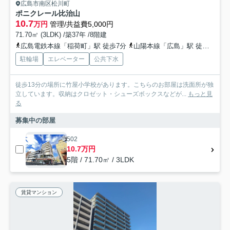
広島市南区松川町
ポニクレール比治山
10.7
万円
管理/共益費5,000円
71.70㎡ (3LDK) /築37年 /8階建
広島電鉄本線「稲荷町」駅 徒歩7分
山陽本線「広島」駅 徒歩16分
駐輪場
エレベーター
公共下水
徒歩13分の場所に竹屋小学校があります。こちらのお部屋は洗面所が独
立しています。収納はクロゼット・シューズボックスなどが...
もっと見
る
募集中の部屋
502
10.7万円
5階 / 71.70㎡ / 3LDK
賃貸マンション