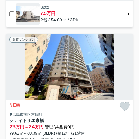
B202
7.5万円
2階 / 54.69㎡ / 3DK
賃貸マンション
NEW
広島市南区京橋町
シティトリエ京橋
23
24
万円～
万円
管理/共益費0円
79.62㎡～80.39㎡ (3LDK) /築12年 /21階建