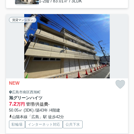
1-2階 / 83.01㎡ / 3LDK
賃貸マンション
NEW
広島市南区西旭町
旭グリーンハイツ
7.2
万円
管理/共益費-
50.05㎡ (3DK) /築43年 /4階建
山陽本線「広島」駅 徒歩42分
駐輪場
インターネット対応
公共下水