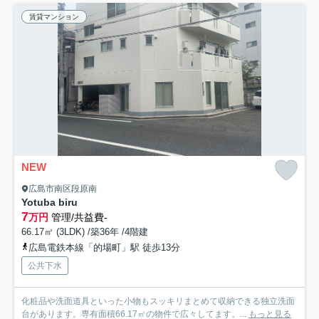
賃貸マンション
NEW
広島市南区段原南
Yotuba biru
7
万円
管理/共益費-
66.17㎡ (3LDK) /築36年 /4階建
広島電鉄本線「的場町」駅 徒歩13分
公共下水
化粧品や洗面道具といった小物もスッキリまとめて収納できる独立洗面
台があります。専有面積66.17㎡の物件で広々してます。...
もっと見る