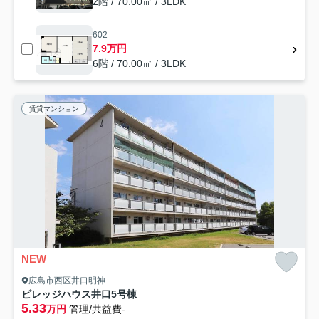
2階 / 70.00㎡ / 3LDK
602
7.9万円
6階 / 70.00㎡ / 3LDK
賃貸マンション
NEW
広島市西区井口明神
ビレッジハウス井口5号棟
5.33
万円
管理/共益費-