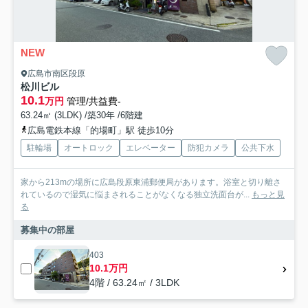
NEW
広島市南区段原
松川ビル
10.1
万円
管理/共益費-
63.24㎡ (3LDK) /築30年 /6階建
広島電鉄本線「的場町」駅 徒歩10分
駐輪場
オートロック
エレベーター
防犯カメラ
公共下水
家から213mの場所に広島段原東浦郵便局があります。浴室と切り離さ
れているので湿気に悩まされることがなくなる独立洗面台が...
もっと見
る
募集中の部屋
403
10.1万円
4階 / 63.24㎡ / 3LDK