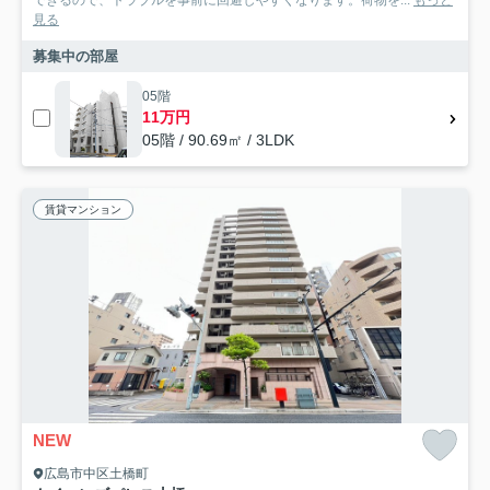
見る
募集中の部屋
05階
11万円
05階 / 90.69㎡ / 3LDK
賃貸マンション
NEW
広島市中区土橋町