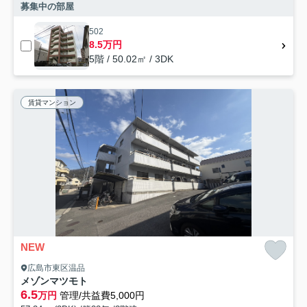
募集中の部屋
502
8.5万円
5階 / 50.02㎡ / 3DK
賃貸マンション
NEW
広島市東区温品
メゾンマツモト
6.5
万円
管理/共益費5,000円