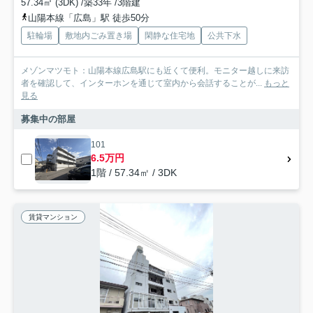
57.34㎡ (3DK) /築33年 /3階建
山陽本線「広島」駅 徒歩50分
駐輪場
敷地内ごみ置き場
閑静な住宅地
公共下水
メゾンマツモト：山陽本線広島駅にも近くて便利。モニター越しに来訪
者を確認して、インターホンを通じて室内から会話することが...
もっと
見る
募集中の部屋
101
6.5万円
1階 / 57.34㎡ / 3DK
賃貸マンション