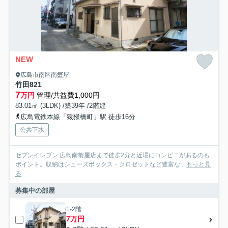
NEW
広島市南区南蟹屋
竹田821
7
万円
管理/共益費1,000円
83.01㎡ (3LDK) /築39年 /2階建
広島電鉄本線「猿猴橋町」駅 徒歩16分
公共下水
セブンイレブン 広島南蟹屋店まで徒歩2分と近場にコンビニがあるのも
ポイント。収納はシューズボックス・クロゼットなど豊富な...
もっと見
る
募集中の部屋
1-2階
7万円