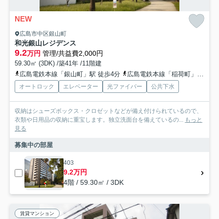
NEW
広島市中区銀山町
和光銀山レジデンス
9.2
万円
管理/共益費2,000円
59.30㎡ (3DK) /築41年 /11階建
広島電鉄本線「銀山町」駅 徒歩4分
広島電鉄本線「稲荷町」駅 徒歩5分
オートロック
エレベーター
光ファイバー
公共下水
収納はシューズボックス・クロゼットなどが備え付けられているので、
衣類や日用品の収納に重宝します。独立洗面台を備えているの...
もっと
見る
募集中の部屋
403
9.2万円
4階 / 59.30㎡ / 3DK
賃貸マンション