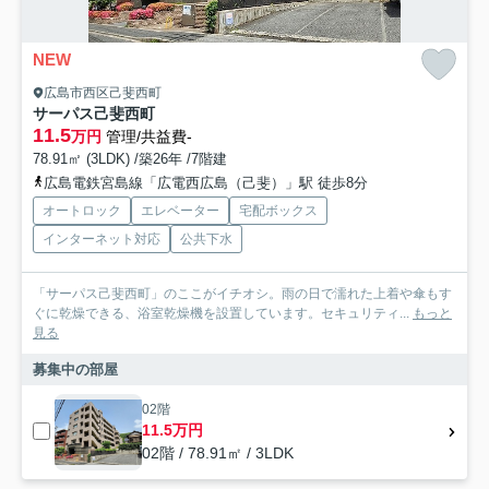
NEW
広島市西区己斐西町
サーパス己斐西町
11.5
万円
管理/共益費-
78.91㎡ (3LDK) /築26年 /7階建
広島電鉄宮島線「広電西広島（己斐）」駅 徒歩8分
オートロック
エレベーター
宅配ボックス
インターネット対応
公共下水
「サーパス己斐西町」のここがイチオシ。雨の日で濡れた上着や傘もす
ぐに乾燥できる、浴室乾燥機を設置しています。セキュリティ...
もっと
見る
募集中の部屋
02階
11.5万円
02階 / 78.91㎡ / 3LDK