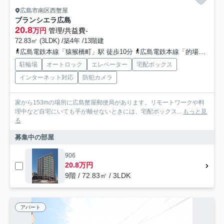
広島市南区西蟹屋
ブランシエラ広島
20.8
万円
管理/共益費-
72.83㎡ (3LDK) /築4年 /13階建
広島電鉄本線「猿猴橋町」駅 徒歩10分
広島電鉄本線「的場町」駅 徒歩12分
駐輪場
オートロック
エレベーター
宅配ボックス
インターネット対応
防犯カメラ
家から153mの場所に広島蟹屋郵便局があります。リモートワークや料
理中など自宅にいても手が離せないときには、宅配ボックス...
もっと見
る
募集中の部屋
906
20.8万円
9階 / 72.83㎡ / 3LDK
アパート