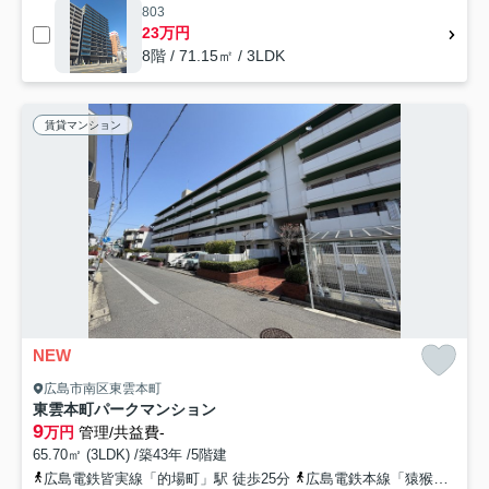
803
23万円
8階 / 71.15㎡ / 3LDK
賃貸マンション
NEW
広島市南区東雲本町
東雲本町パークマンション
9
万円
管理/共益費-
65.70㎡ (3LDK) /築43年 /5階建
広島電鉄皆実線「的場町」駅 徒歩25分
広島電鉄本線「猿猴橋町」駅 徒歩27分