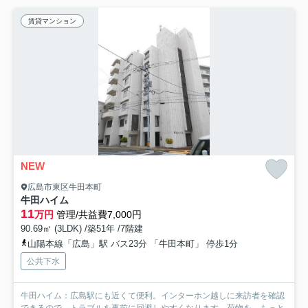
賃貸マンション
NEW
広島市東区牛田本町
牛田ハイム
11
万円
管理/共益費7,000円
90.69㎡ (3LDK) /築51年 /7階建
山陽本線「広島」駅 バス23分 「牛田本町」 停歩1分
公共下水
牛田ハイム：広島駅にも近くて便利。インターホン越しに来訪者を確認
できるので、トラブルを事前に回避しやすくなります。荷物を...
もっと