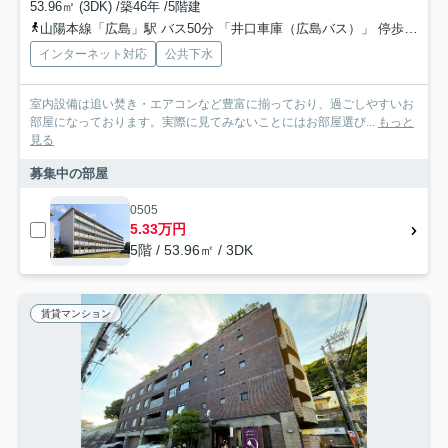
53.96㎡ (3DK) /築46年 /5階建
山陽本線「広島」駅 バス50分 「井口車庫（広島バス）」 停歩10分
インターネット対応
公共下水
室内設備は追い焚き・エアコンなど豊富に揃っており、過ごしやすいお
部屋になっております。実際に見てみないことにはお部屋選び...
もっと
見る
募集中の部屋
0505
5.33万円
5階 / 53.96㎡ / 3DK
賃貸マンション