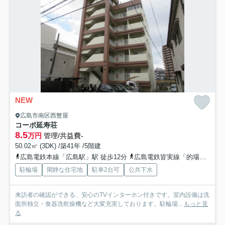
NEW
広島市南区西蟹屋
コーポ延寿荘
8.5
万円
管理/共益費-
50.02㎡ (3DK) /築41年 /5階建
広島電鉄本線「広島駅」駅 徒歩12分
広島電鉄皆実線「的場町」駅 徒歩9分
駐輪場
閑静な住宅地
駐車2台可
公共下水
来訪者の確認ができる、安心のTVインターホン付きです。室内設備は洗
面所独立・食器洗乾燥機など大変充実しております。駐輪場...
もっと見
る