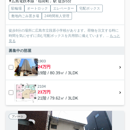
広島電鉄本線「稲荷町」駅 徒歩5分
駐輪場
オートロック
エレベーター
宅配ボックス
敷地内ごみ置き場
24時間有人管理
徒歩8分の場所に広島市立段原小学校があります。荷物を注文する時に
時間を気にせずに済む宅配ボックスを共用部に備えています。...
もっと
見る
募集中の部屋
1903
24万円
19階 / 80.39㎡ / 3LDK
2104
23万円
21階 / 79.62㎡ / 3LDK
アパート