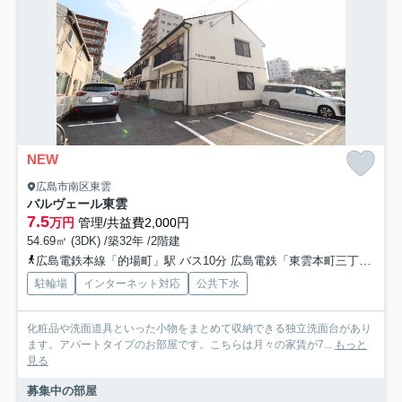
NEW
広島市南区東雲
バルヴェール東雲
7.5
万円
管理/共益費2,000円
54.69㎡ (3DK) /築32年 /2階建
広島電鉄本線「的場町」駅 バス10分 広島電鉄「東雲本町三丁目」 停歩9分
駐輪場
インターネット対応
公共下水
化粧品や洗面道具といった小物をまとめて収納できる独立洗面台があり
ます。アパートタイプのお部屋です。こちらは月々の家賃が7...
もっと
見る
募集中の部屋