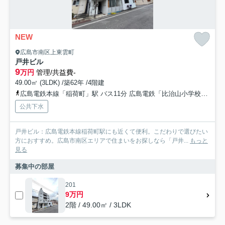
NEW
広島市南区上東雲町
戸井ビル
9
万円
管理/共益費-
49.00㎡ (3LDK) /築62年 /4階建
広島電鉄本線「稲荷町」駅 バス11分 広島電鉄「比治山小学校前」 停歩6分
公共下水
戸井ビル：広島電鉄本線稲荷町駅にも近くて便利。こだわりで選びたい
方におすすめ。広島市南区エリアで住まいをお探しなら「戸井...
もっと
見る
募集中の部屋
201
9万円
2階 / 49.00㎡ / 3LDK