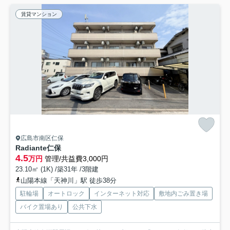
賃貸マンション
広島市南区仁保
Radiante仁保
4.5
万円
管理/共益費3,000円
23.10㎡ (1K) /築31年 /3階建
山陽本線「天神川」駅 徒歩38分
駐輪場
オートロック
インターネット対応
敷地内ごみ置き場
バイク置場あり
公共下水