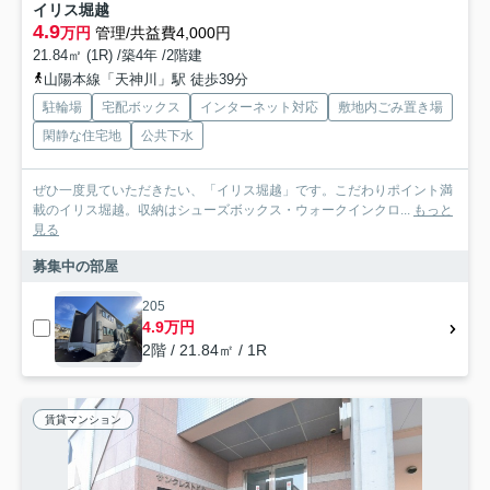
イリス堀越
4.9
万円
管理/共益費4,000円
21.84㎡ (1R) /築4年 /2階建
山陽本線「天神川」駅 徒歩39分
駐輪場
宅配ボックス
インターネット対応
敷地内ごみ置き場
閑静な住宅地
公共下水
ぜひ一度見ていただきたい、「イリス堀越」です。こだわりポイント満
載のイリス堀越。収納はシューズボックス・ウォークインクロ...
もっと
見る
募集中の部屋
205
4.9万円
2階 / 21.84㎡ / 1R
賃貸マンション