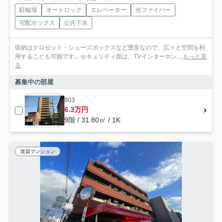
駐輪場
オートロック
エレベーター
光ファイバー
宅配ボックス
公共下水
収納はクロゼット・シューズボックスなど豊富なので、広々と空間を利
用することも可能です。セキュリティ面は、TVインターホン...
もっと見
る
募集中の部屋
903
6.3万円
9階 / 31.80㎡ / 1K
賃貸マンション