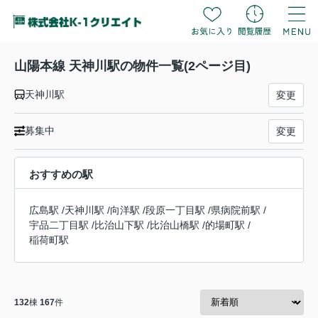
山陽本線 天神川駅の物件一覧(2ページ目)
天神川駅
変更
募集中
変更
おすすめの駅
広島駅
/
天神川駅
/
向洋駅
/
段原一丁目駅
/
県病院前駅
/
宇品二丁目駅
/
比治山下駅
/
比治山橋駅
/
的場町駅
/
稲荷町駅
132
棟
167
件