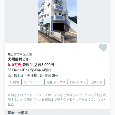
広島市南区大州
大州藤村ビル
5.5
万円
管理/共益費3,000円
33.00㎡ (1DK) /築33年 /4階建
山陽本線「天神川」駅 徒歩18分
駐輪場
光ファイバー
宅配ボックス
防犯カメラ
公共下水
収納はクロゼット・シューズボックスなど豊富なので、広々と空間を利
用することも可能です。玄関先まで覗き穴を覗きに行かなくて...
もっと
見る
募集中の部屋