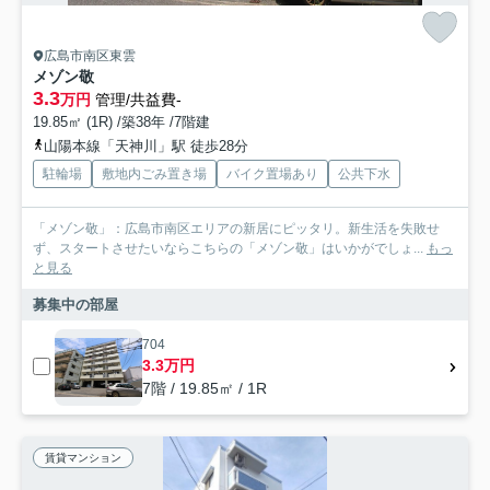
広島市南区東雲
メゾン敬
3.3
万円
管理/共益費-
19.85㎡ (1R) /築38年 /7階建
山陽本線「天神川」駅 徒歩28分
駐輪場
敷地内ごみ置き場
バイク置場あり
公共下水
「メゾン敬」：広島市南区エリアの新居にピッタリ。新生活を失敗せ
ず、スタートさせたいならこちらの「メゾン敬」はいかがでしょ...
もっ
と見る
募集中の部屋
704
3.3万円
7階 / 19.85㎡ / 1R
賃貸マンション