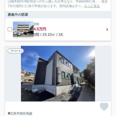
山陽本線向洋駅周辺への引っ越しをお考えなら「Radiante仁保」。徒歩
7分の場所に仁保小学校があります。室内設備はネッ...
もっと見る
募集中の部屋
306
4.5万円
3階 / 23.10㎡ / 1K
アパート
広島市南区堀越