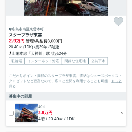
広島市南区東雲本町
スタープラザ東雲
2.9
万円
管理/共益費3,000円
20.40㎡ (1DK) /築39年 /5階建
山陽本線「天神川」駅 徒歩24分
駐輪場
インターネット対応
閑静な住宅地
公共下水
こだわりポイント満載のスタープラザ東雲。収納はシューズボックス・
クロゼットなど豊富なので、広々と空間を利用することも可能...
もっと
見る
募集中の部屋
40２
2.9万円
4階 / 20.40㎡ / 1DK