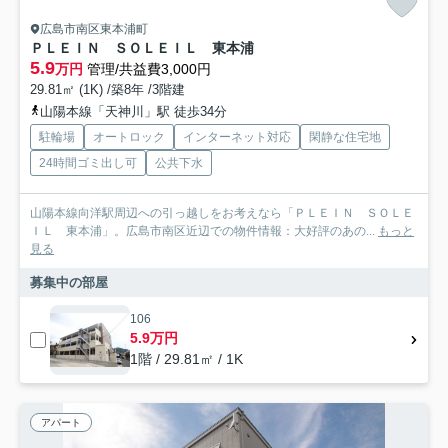
広島市南区東本浦町
ＰＬＥＩＮ ＳＯＬＥＩＬ 東本浦
5.9
万円
管理/共益費3,000円
29.81㎡ (1K) /築8年 /3階建
山陽本線「天神川」駅 徒歩34分
駐輪場
オートロック
インターネット対応
閑静な住宅地
24時間ゴミ出し可
公共下水
山陽本線向洋駅周辺への引っ越しをお考えなら「ＰＬＥＩＮ ＳＯＬＥ
ＩＬ 東本浦」。広島市南区近辺での物件情報：大好評のあの...
もっと
見る
募集中の部屋
106
5.9万円
1階 / 29.81㎡ / 1K
アパート