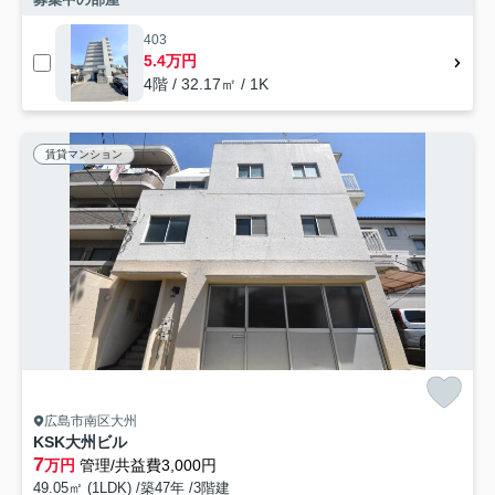
403
5.4万円
4階 / 32.17㎡ / 1K
賃貸マンション
広島市南区大州
KSK大州ビル
7
万円
管理/共益費3,000円
49.05㎡ (1LDK) /築47年 /3階建