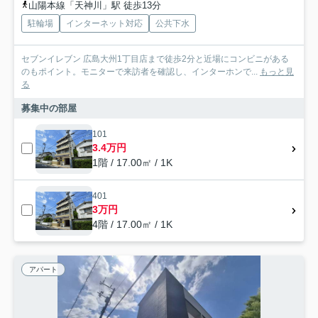
山陽本線「天神川」駅 徒歩13分
駐輪場
インターネット対応
公共下水
セブンイレブン 広島大州1丁目店まで徒歩2分と近場にコンビニがある
のもポイント。モニターで来訪者を確認し、インターホンで...
もっと見
る
募集中の部屋
101
3.4万円
1階 / 17.00㎡ / 1K
401
3万円
4階 / 17.00㎡ / 1K
アパート