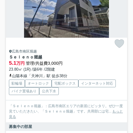
広島市南区堀越
Ｓｅｌｅｎｏ堀越
5.1
万円
管理/共益費3,000円
23.80㎡ (1R) /築6年 /2階建
山陽本線「天神川」駅 徒歩38分
駐輪場
オートロック
宅配ボックス
インターネット対応
バイク置場あり
公共下水
「Ｓｅｌｅｎｏ堀越」：広島市南区エリアの新居にピッタリ。ぜひ一度
見ていただきたい、「Ｓｅｌｅｎｏ堀越」です。共用部には宅...
もっと
見る
募集中の部屋