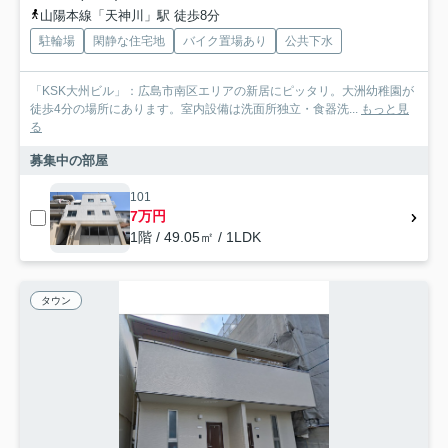
山陽本線「天神川」駅 徒歩8分
駐輪場
閑静な住宅地
バイク置場あり
公共下水
「KSK大州ビル」：広島市南区エリアの新居にピッタリ。大洲幼稚園が
徒歩4分の場所にあります。室内設備は洗面所独立・食器洗...
もっと見
る
募集中の部屋
101
7万円
1階 / 49.05㎡ / 1LDK
タウン