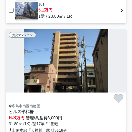
101
5.1万円
1階 / 23.80㎡ / 1R
賃貸マンション
広島市南区南蟹屋
ヒルズ平和橋
6.3
万円
管理/共益費3,000円
31.80㎡ (1K) /築17年 /11階建
山陽本線「天神川」駅 徒歩18分