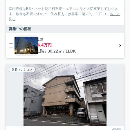
室内設備はBS・ネット使用料不要・エアコンなど大変充実しておりま
す。敷金も不要ですので、住み替えには非常に魅力的。二口コ...
もっと
見る
募集中の部屋
1階
6.4万円
1階 / 30.22㎡ / 1LDK
賃貸マンション