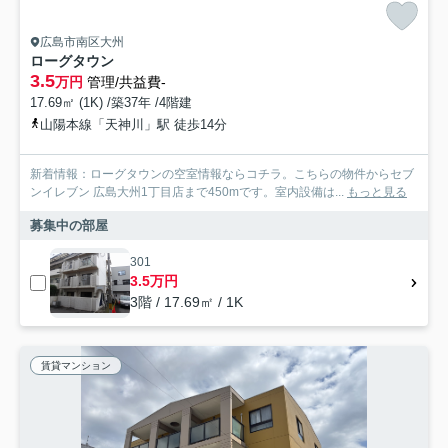
広島市南区大州
ローグタウン
3.5
万円
管理/共益費-
17.69㎡ (1K) /築37年 /4階建
山陽本線「天神川」駅 徒歩14分
新着情報：ローグタウンの空室情報ならコチラ。こちらの物件からセブ
ンイレブン 広島大州1丁目店まで450mです。室内設備は...
もっと見る
募集中の部屋
301
3.5万円
3階 / 17.69㎡ / 1K
賃貸マンション