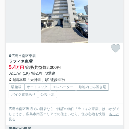
広島市南区東雲
ラフィネ東雲
5.4
万円
管理/共益費3,000円
32.17㎡ (1K) /築20年 /8階建
山陽本線「天神川」駅 徒歩32分
駐輪場
オートロック
エレベーター
敷地内ごみ置き場
バイク置場あり
公共下水
広島市南区近辺での新居ならご好評の物件「ラフィネ東雲」はいかがで
しょうか。広島市南区エリアでの住まいなら、住み心地も快適...
もっと
見る
募集中の部屋