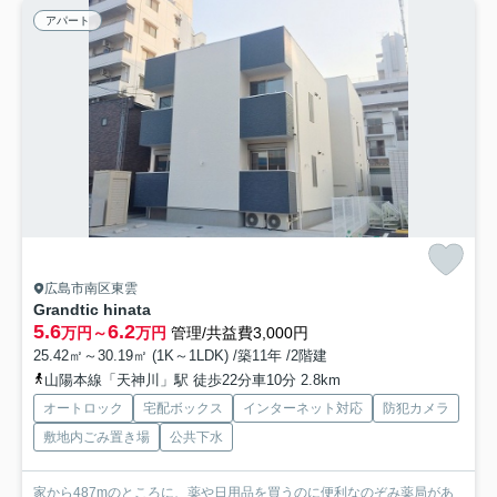
アパート
広島市南区東雲
Grandtic hinata
5.6
6.2
万円～
万円
管理/共益費3,000円
25.42㎡～30.19㎡ (1K～1LDK) /築11年 /2階建
山陽本線「天神川」駅 徒歩22分車10分 2.8km
オートロック
宅配ボックス
インターネット対応
防犯カメラ
敷地内ごみ置き場
公共下水
家から487mのところに、薬や日用品を買うのに便利なのぞみ薬局があ