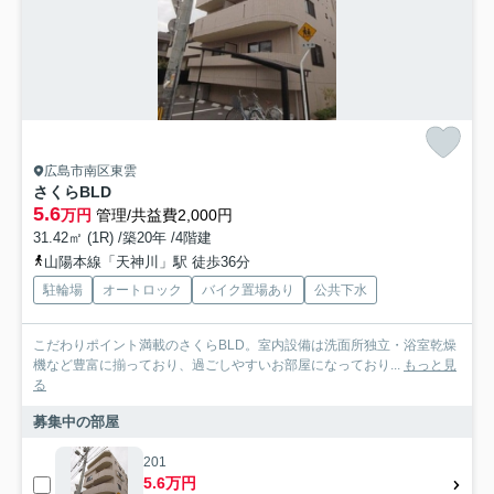
広島市南区東雲
さくらBLD
5.6
万円
管理/共益費2,000円
31.42㎡ (1R) /築20年 /4階建
山陽本線「天神川」駅 徒歩36分
駐輪場
オートロック
バイク置場あり
公共下水
こだわりポイント満載のさくらBLD。室内設備は洗面所独立・浴室乾燥
機など豊富に揃っており、過ごしやすいお部屋になっており...
もっと見
る
募集中の部屋
201
5.6万円