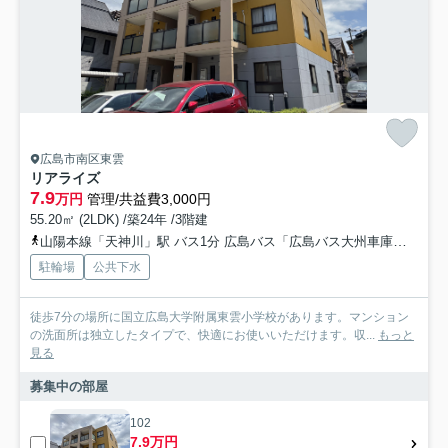
広島市南区東雲
リアライズ
7.9
万円
管理/共益費3,000円
55.20㎡ (2LDK) /築24年 /3階建
山陽本線「天神川」駅 バス1分 広島バス「広島バス大州車庫前」 停歩17分
駐輪場
公共下水
徒歩7分の場所に国立広島大学附属東雲小学校があります。マンション
の洗面所は独立したタイプで、快適にお使いいただけます。収...
もっと
見る
募集中の部屋
102
7.9万円