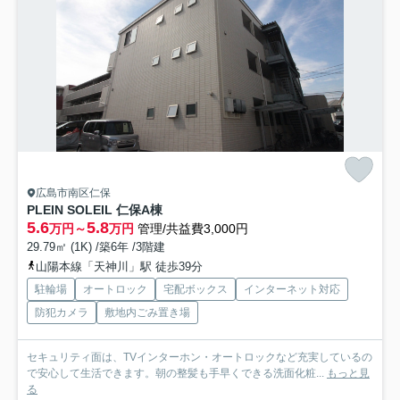
広島市南区仁保
PLEIN SOLEIL 仁保A棟
5.6
5.8
万円～
万円
管理/共益費3,000円
29.79㎡ (1K) /築6年 /3階建
山陽本線「天神川」駅 徒歩39分
駐輪場
オートロック
宅配ボックス
インターネット対応
防犯カメラ
敷地内ごみ置き場
セキュリティ面は、TVインターホン・オートロックなど充実しているの
で安心して生活できます。朝の整髪も手早くできる洗面化粧...
もっと見
る