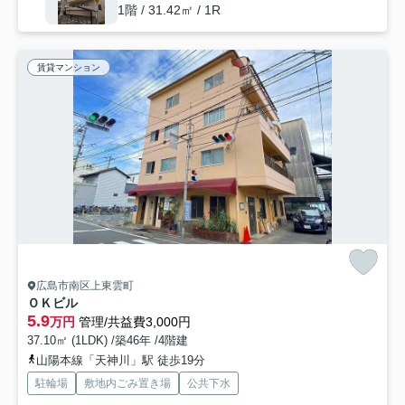
1階 / 31.42㎡ / 1R
賃貸マンション
広島市南区上東雲町
ＯＫビル
5.9
万円
管理/共益費3,000円
37.10㎡ (1LDK) /築46年 /4階建
山陽本線「天神川」駅 徒歩19分
駐輪場
敷地内ごみ置き場
公共下水