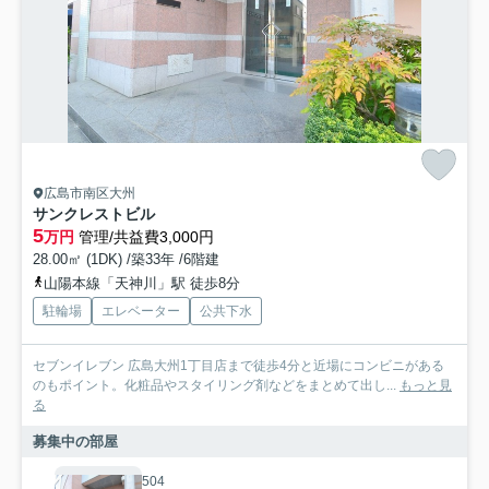
広島市南区大州
サンクレストビル
5
万円
管理/共益費3,000円
28.00㎡ (1DK) /築33年 /6階建
山陽本線「天神川」駅 徒歩8分
駐輪場
エレベーター
公共下水
セブンイレブン 広島大州1丁目店まで徒歩4分と近場にコンビニがある
のもポイント。化粧品やスタイリング剤などをまとめて出し...
もっと見
る
募集中の部屋
504