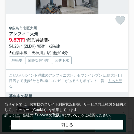
広島市南区大州
アンフィニ大州
9.8
万円
管理/共益費-
54.23㎡ (2LDK) /築8年 /2階建
山陽本線「天神川」駅 徒歩14分
駐輪場
閑静な住宅地
公共下水
こだわりポイント満載のアンフィニ大州。セブンイレブン 広島大州1丁
目店まで徒歩6分と近場にコンビニがあるのもポイント。賃...
もっと見
る
募集中の部屋
当サイトでは、お客様の当サイト利用状況把握、サービス向上検討を目的と
101
して、クッキー（Cookie）を使用しています。
9.8万円
詳しくは、当社の
「Cookieの取扱いについて」
をご確認ください。
1-2階 / 54.23㎡ / 2LDK
閉じる
検索条件を変更
まとめてお問い合わせ
売却査定
来店予約
ログイン
会員登録