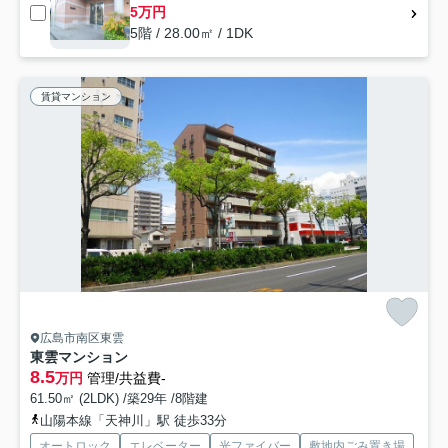
5万円
5階 / 28.00㎡ / 1DK
賃貸マンション
広島市南区東雲
東雲マンション
8.5
万円
管理/共益費-
61.50㎡ (2LDK) /築29年 /8階建
山陽本線「天神川」駅 徒歩33分
オートロック
エレベーター
光ファイバー
敷地内ごみ置き場