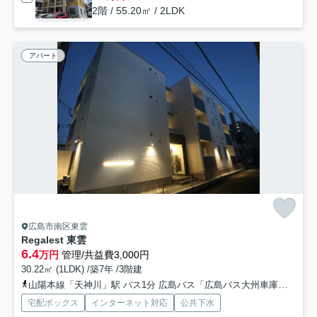
2階 / 55.20㎡ / 2LDK
アパート
広島市南区東雲
Regalest 東雲
6.4
万円
管理/共益費3,000円
30.22㎡ (1LDK) /築7年 /3階建
山陽本線「天神川」駅 バス1分 広島バス「広島バス大州車庫前」 停歩19分
宅配ボックス
インターネット対応
公共下水