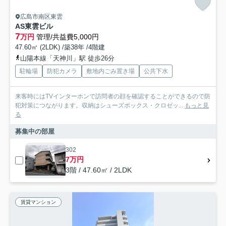
広島市南区東雲
AS東雲ビル
7
万円
管理/共益費5,000円
47.60㎡ (2LDK) /築38年 /4階建
山陽本線「天神川」駅 徒歩26分
駐輪場
防犯カメラ
敷地内ごみ置き場
公共下水
来客時にはTVインターホンで訪問者の顔を確認することができるので防
犯対策につながります。収納はシューズボックス・クロゼッ...
もっと見
る
募集中の部屋
302
7万円
3階 / 47.60㎡ / 2LDK
賃貸マンション