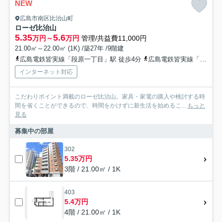
NEW
広島市南区比治山町
ローゼ比治山
5.35
5.6
万円～
万円
管理/共益費11,000円
21.00㎡～22.00㎡ (1K) /築27年 /9階建
広島電鉄皆実線「段原一丁目」駅 徒歩4分
広島電鉄皆実線「比治山下」駅 徒歩4分
インターネット対応
こだわりポイント満載のローゼ比治山。家具・家電の購入や検討する時
間を省くことができるので、時間をかけずに新生活を始めるこ...
もっと
見る
募集中の部屋
302
5.35万円
3階 / 21.00㎡ / 1K
403
5.4万円
4階 / 21.00㎡ / 1K