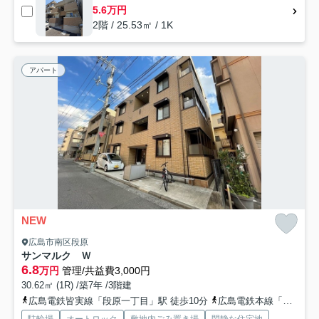
5.6万円
2階 / 25.53㎡ / 1K
アパート
NEW
広島市南区段原
サンマルク Ｗ
6.8
万円
管理/共益費3,000円
30.62㎡ (1R) /築7年 /3階建
広島電鉄皆実線「段原一丁目」駅 徒歩10分
広島電鉄本線「的場町」駅 徒歩11分