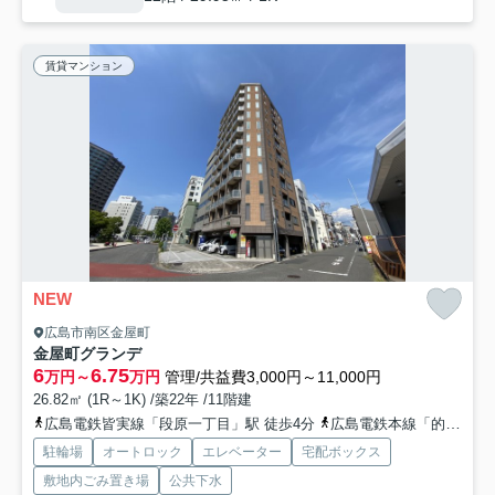
賃貸マンション
NEW
広島市南区金屋町
金屋町グランデ
6
6.75
万円～
万円
管理/共益費3,000円～11,000円
26.82㎡ (1R～1K) /築22年 /11階建
広島電鉄皆実線「段原一丁目」駅 徒歩4分
広島電鉄本線「的場町」駅 徒歩6分
駐輪場
オートロック
エレベーター
宅配ボックス
敷地内ごみ置き場
公共下水