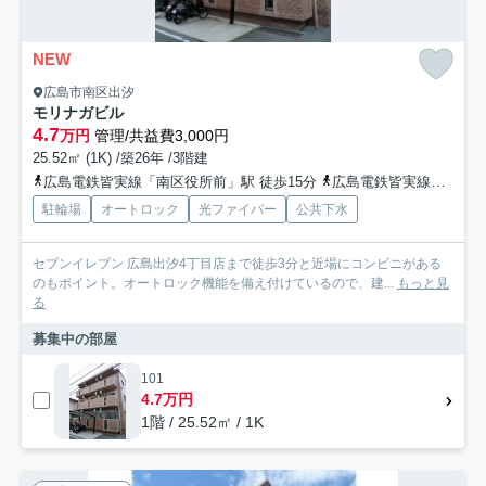
NEW
広島市南区出汐
モリナガビル
4.7
万円
管理/共益費3,000円
25.52㎡ (1K) /築26年 /3階建
広島電鉄皆実線「南区役所前」駅 徒歩15分
広島電鉄皆実線「皆実町二丁目」駅 徒歩17分
駐輪場
オートロック
光ファイバー
公共下水
セブンイレブン 広島出汐4丁目店まで徒歩3分と近場にコンビニがある
のもポイント。オートロック機能を備え付けているので、建...
もっと見
る
募集中の部屋
101
4.7万円
1階 / 25.52㎡ / 1K