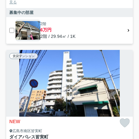
見る
募集中の部屋
2階
6万円
2階 / 29.94㎡ / 1K
賃貸マンション
NEW
広島市南区皆実町
ダイアパレス皆実町