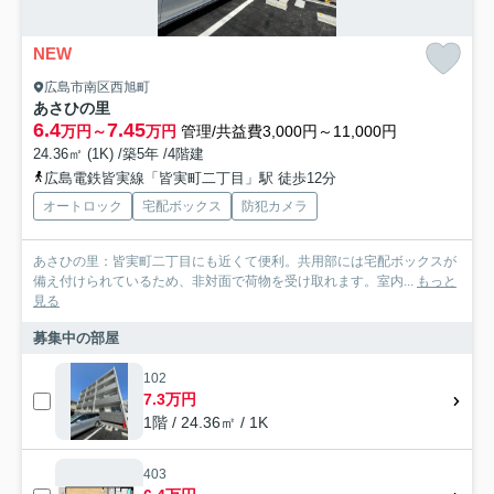
NEW
広島市南区西旭町
あさひの里
6.4
7.45
万円～
万円
管理/共益費3,000円～11,000円
24.36㎡ (1K) /築5年 /4階建
広島電鉄皆実線「皆実町二丁目」駅 徒歩12分
オートロック
宅配ボックス
防犯カメラ
あさひの里：皆実町二丁目にも近くて便利。共用部には宅配ボックスが
備え付けられているため、非対面で荷物を受け取れます。室内...
もっと
見る
募集中の部屋
102
7.3万円
1階 / 24.36㎡ / 1K
403