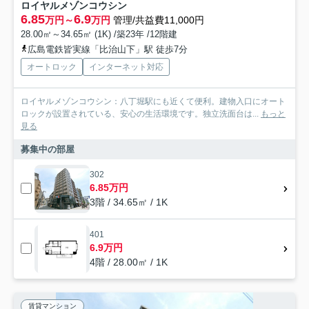
ロイヤルメゾンコウシン
6.85
6.9
万円～
万円
管理/共益費11,000円
28.00㎡～34.65㎡ (1K) /築23年 /12階建
広島電鉄皆実線「比治山下」駅 徒歩7分
オートロック
インターネット対応
ロイヤルメゾンコウシン：八丁堀駅にも近くて便利。建物入口にオート
ロックが設置されている、安心の生活環境です。独立洗面台は...
もっと
見る
募集中の部屋
302
6.85万円
3階 / 34.65㎡ / 1K
401
6.9万円
4階 / 28.00㎡ / 1K
賃貸マンション