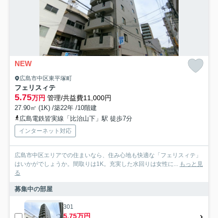
NEW
広島市中区東平塚町
フェリスィテ
5.75
万円
管理/共益費11,000円
27.90㎡ (1K) /築22年 /10階建
広島電鉄皆実線「比治山下」駅 徒歩7分
インターネット対応
広島市中区エリアでの住まいなら、住み心地も快適な「フェリスィテ」
はいかがでしょうか。間取りは1K。充実した水回りは女性に...
もっと見
る
募集中の部屋
301
5.75万円