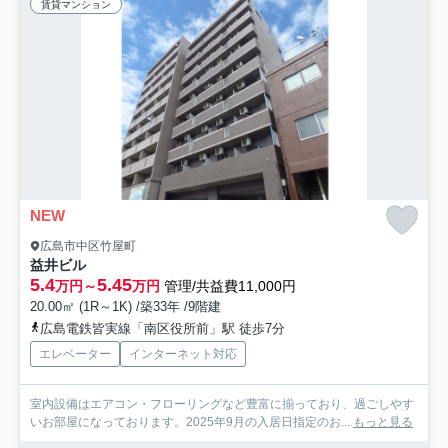
賃貸マンション
NEW
広島市中区竹屋町
益井ビル
5.4
5.45
万円～
万円
管理/共益費11,000円
20.00㎡ (1R～1K) /築33年 /9階建
広島電鉄皆実線「南区役所前」駅 徒歩7分
エレベーター
インターネット対応
室内設備はエアコン・フローリングなど豊富に揃っており、過ごしやす
いお部屋になっております。2025年9月の入居日指定のお...
もっと見る