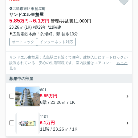
広島市東区東蟹屋町
サンドエル東蟹屋
5.85
6.1
万円～
万円
管理/共益費11,000円
23.26㎡ (1K) /築29年 /11階建
広島電鉄本線「的場町」駅 徒歩10分
オートロック
インターネット対応
サンドエル東蟹屋：広島駅にも近くて便利。建物入口にオートロックが
設置されている、安心の生活環境です。室内設備はエアコン・...
もっと
見る
募集中の部屋
601
5.85万円
6階 / 23.26㎡ / 1K
1101
6.1万円
11階 / 23.26㎡ / 1K