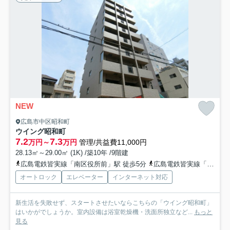
NEW
広島市中区昭和町
ウイング昭和町
7.2
7.3
万円～
万円
管理/共益費11,000円
28.13㎡～29.00㎡ (1K) /築10年 /9階建
広島電鉄皆実線「南区役所前」駅 徒歩5分
広島電鉄皆実線「比治山橋」駅 徒歩6分
オートロック
エレベーター
インターネット対応
新生活を失敗せず、スタートさせたいならこちらの「ウイング昭和町」
はいかがでしょうか。室内設備は浴室乾燥機・洗面所独立など...
もっと
見る