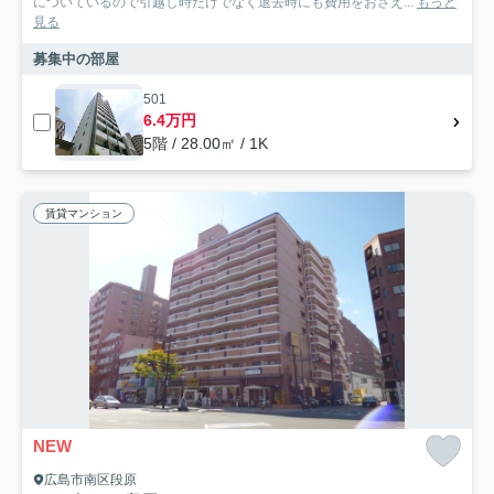
についているので引越し時だけでなく退去時にも費用をおさえ...
もっと
見る
募集中の部屋
501
6.4万円
5階 / 28.00㎡ / 1K
賃貸マンション
NEW
広島市南区段原