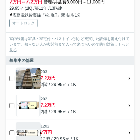
7
7.2
万円～
万円
管理/共益費3,000円～11,000円
29.95㎡ (1K) /築11年 /13階建
広島電鉄皆実線「松川町」駅 徒歩1分
オートロック
室内設備は家具・家電付・バストイレ別など充実した設備を備え付けて
います。知らない人が玄関前まで入って来づらいので防犯対策...
もっと
見る
募集中の部屋
203
7.2万円
2階 / 29.95㎡ / 1K
202
7.2万円
2階 / 29.95㎡ / 1K
1202
7万円
12階 / 29.95㎡ / 1K