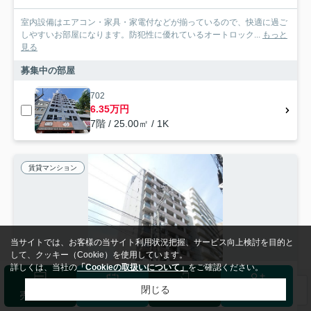
室内設備はエアコン・家具・家電付などが揃っているので、快適に過ご
しやすいお部屋になります。防犯性に優れているオートロック...
もっと
見る
募集中の部屋
702
6.35万円
7階 / 25.00㎡ / 1K
賃貸マンション
当サイトでは、お客様の当サイト利用状況把握、サービス向上検討を目的と
して、クッキー（Cookie）を使用しています。
詳しくは、当社の
「Cookieの取扱いについて」
をご確認ください。
閉じる
検索条件を変更
まとめてお問い合わせ
売却査定
来店予約
ログイン
会員登録