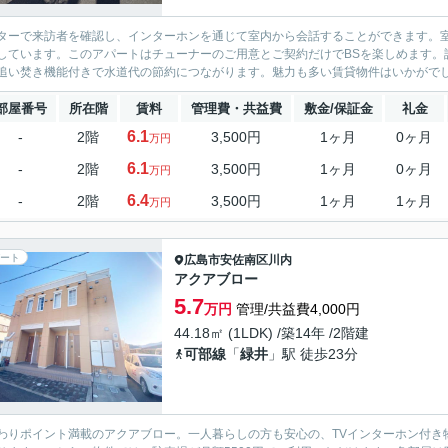
ターで来訪者を確認し、インターホンを通じて室内から会話することができます。
しています。このアパートはチューナーのご用意とご契約だけでBSを楽しめます。
追い焚き機能付きで水道代の節約につながります。魅力も多い賃貸物件はいかがでし
部屋番号
所在階
賃料
管理費・共益費
敷金/保証金
礼金
6.1
-
2階
3,500円
1ヶ月
0ヶ月
万円
6.1
-
2階
3,500円
1ヶ月
0ヶ月
万円
6.4
-
2階
3,500円
1ヶ月
1ヶ月
万円
ート
広島市安佐南区
川内
アクアブロー
5.7
万円
管理/共益費4,000円
44.18㎡ (1LDK) /築14年 /2階建
可部線
「
緑井
」駅 徒歩23分
わりポイント満載のアクアブロー。一人暮らしの方も安心の、TVインターホン付き