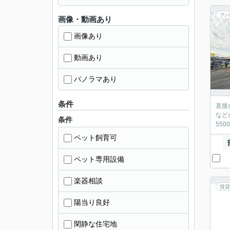
アパ
画像・動画あり
画像あり
動画あり
パノラマあり
条件
直接
など
条件
55
ペット飼育可
ペット専用設備
楽器相談
賃貸
陽当り良好
閑静な住宅地