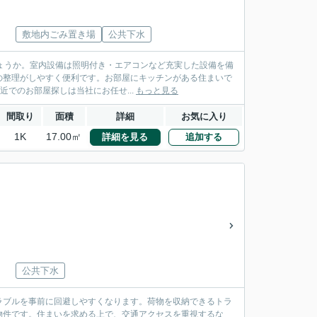
敷地内ごみ置き場
公共下水
しょうか。室内設備は照明付き・エアコンなど充実した設備を備
の整理がしやすく便利です。お部屋にキッチンがある住まいで
近でのお部屋探しは当社にお任せ...
もっと見る
間取り
面積
詳細
お気に入り
1K
17.00㎡
詳細を見る
追加する
公共下水
ラブルを事前に回避しやすくなります。荷物を収納できるトラ
物件です。住まいを求める上で、交通アクセスを重視するな