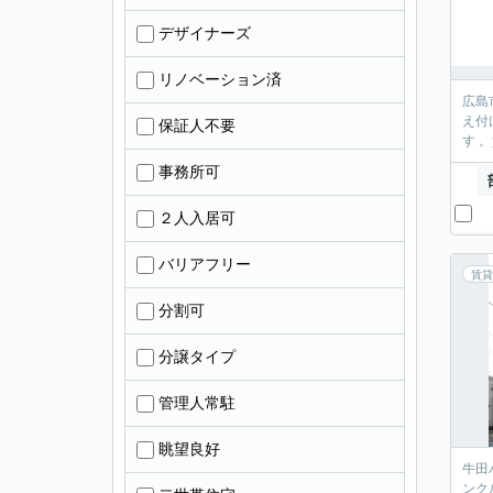
デザイナーズ
リノベーション済
広島
え付
保証人不要
す 
事務所可
２人入居可
バリアフリー
賃貸
分割可
分譲タイプ
管理人常駐
眺望良好
牛田
ンク