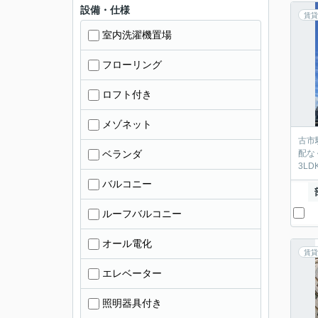
設備・仕様
賃貸
室内洗濯機置場
フローリング
ロフト付き
メゾネット
古市
ベランダ
配な
3L
バルコニー
ルーフバルコニー
オール電化
賃貸
エレベーター
照明器具付き