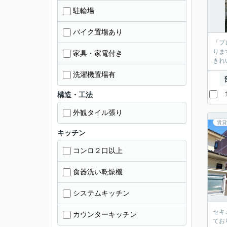
駐輪場
バイク置場あり
「プ
りま
家具・家電付き
きれ
洗濯機置場有
構造・工法
外観タイル張り
賃貸
キッチン
コンロ２口以上
食器洗い乾燥機
システムキッチン
セキ
カウンターキッチン
てお