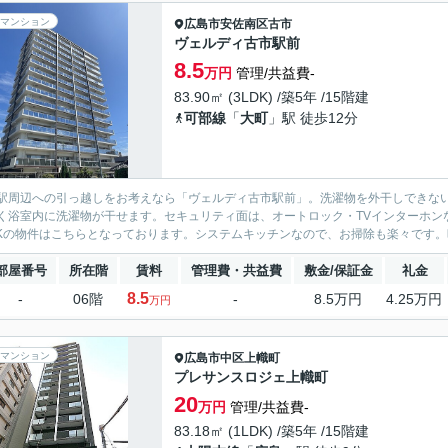
マンション
広島市安佐南区
古市
ヴェルディ古市駅前
8.5
万円
管理/共益費-
83.90㎡ (3LDK) /築5年 /15階建
可部線
「
大町
」駅 徒歩12分
駅周辺への引っ越しをお考えなら「ヴェルディ古市駅前」。洗濯物を外干しできな
く浴室内に洗濯物が干せます。セキュリティ面は、オートロック・TVインターホン
DKの物件はこちらとなっております。システムキッチンなので、お掃除も楽々です。
部屋番号
所在階
賃料
管理費・共益費
敷金/保証金
礼金
8.5
-
06階
-
8.5万円
4.25万円
万円
マンション
広島市中区
上幟町
プレサンスロジェ上幟町
20
万円
管理/共益費-
83.18㎡ (1LDK) /築5年 /15階建