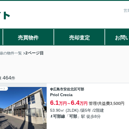
営
売買物件
売却査定
お問
2ページ目
線の物件一覧
464
棟
件
ート
広島市安佐北区
可部
Priol Crecia
6.1
6.4
万円～
万円
管理/共益費3,500円
53.90㎡ (2LDK) /築5年 /2階建
可部線
「
可部
」駅 徒歩8分