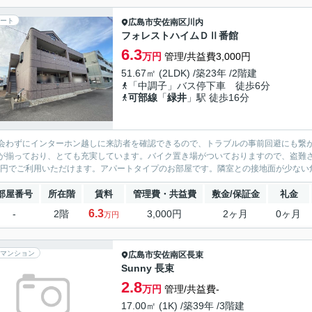
ート
広島市安佐南区
川内
フォレストハイムＤⅡ番館
6.3
万円
管理/共益費3,000円
51.67㎡ (2LDK) /築23年 /2階建
「中調子」バス停下車 徒歩6分
可部線
「
緑井
」駅 徒歩16分
会わずにインターホン越しに来訪者を確認できるので、トラブルの事前回避にも繋
が揃っており、とても充実しています。バイク置き場がついておりますので、盗難
00円でご利用いただけます。アパートタイプのお部屋です。隣室との接地面が少ない角
部屋番号
所在階
賃料
管理費・共益費
敷金/保証金
礼金
6.3
-
2階
3,000円
2ヶ月
0ヶ月
万円
マンション
広島市安佐南区
長束
Sunny 長束
2.8
万円
管理/共益費-
17.00㎡ (1K) /築39年 /3階建