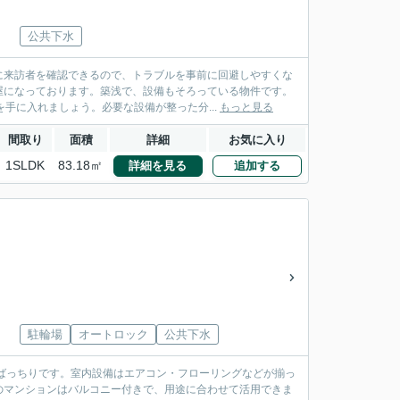
公共下水
に来訪者を確認できるので、トラブルを事前に回避しやすくな
屋になっております。築浅で、設備もそろっている物件です。
手に入れましょう。必要な設備が整った分...
もっと見る
間取り
面積
詳細
お気に入り
1SLDK
83.18㎡
詳細を見る
追加する
駐輪場
オートロック
公共下水
ばっちりです。室内設備はエアコン・フローリングなどが揃っ
のマンションはバルコニー付きで、用途に合わせて活用できま