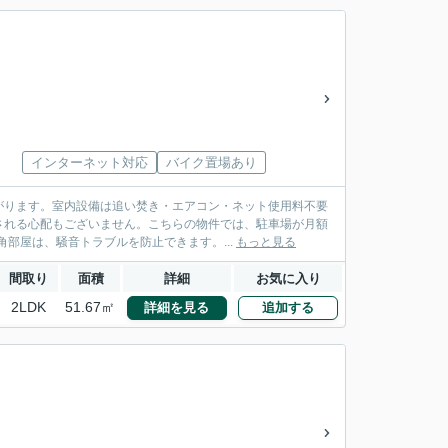
インターネット対応
バイク置場あり
がります。室内設備は追い焚き・エアコン・ネット使用料不要
される心配もございません。こちらの物件では、駐車場が月額
部屋は、騒音トラブルを防止できます。...
もっと見る
間取り
面積
詳細
お気に入り
2LDK
51.67㎡
詳細を見る
追加する