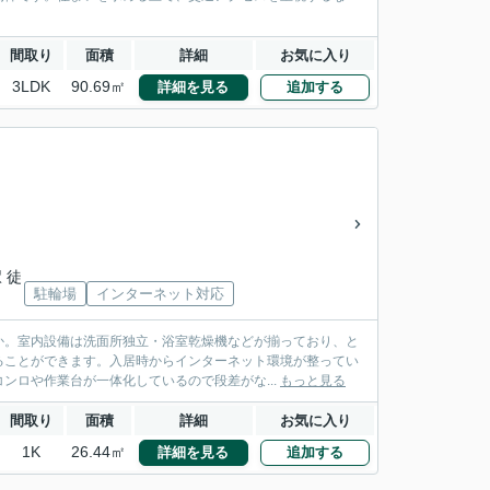
間取り
面積
詳細
お気に入り
3LDK
90.69㎡
詳細を見る
追加する
 徒
駐輪場
インターネット対応
か。室内設備は洗面所独立・浴室乾燥機などが揃っており、と
ることができます。入居時からインターネット環境が整ってい
ンロや作業台が一体化しているので段差がな...
もっと見る
間取り
面積
詳細
お気に入り
1K
26.44㎡
詳細を見る
追加する