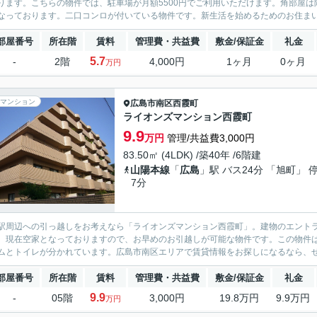
ります。こちらの物件では、駐車場が月額5500円でご利用いただけます。角部屋
なっております。二口コンロが付いている物件です。新生活を始めるためのお住まいを
部屋番号
所在階
賃料
管理費・共益費
敷金/保証金
礼金
5.7
-
2階
4,000円
1ヶ月
0ヶ月
万円
マンション
広島市南区
西霞町
ライオンズマンション西霞町
9.9
万円
管理/共益費3,000円
83.50㎡ (4LDK) /築40年 /6階建
山陽本線
「
広島
」駅 バス24分 「旭町」 
7分
駅周辺への引っ越しをお考えなら「ライオンズマンション西霞町」。建物のエント
。現在空家となっておりますので、お早めのお引越しが可能な物件です。この物件は
ムとトイレが分かれています。広島市南区エリアで賃貸情報をお探しになるなら、ぜひ
部屋番号
所在階
賃料
管理費・共益費
敷金/保証金
礼金
9.9
-
05階
3,000円
19.8万円
9.9万円
万円