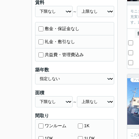
賃料
～
モニ
充実
す。
敷金・保証金なし
礼金・敷引なし
共益費・管理費込み
築年数
アパ
面積
～
間取り
ワンルーム
1K
こだ
1DK
1LDK