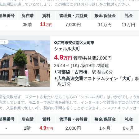
広島周辺が適しているでしょう。この機会にぜひお引っ越しをご検討ください。
部屋番号
所在階
賃料
管理費・共益費
敷金/保証金
礼金
11
-
05階
7,000円
11万円
11万円
万円
ート
広島市安佐南区
大町東
シェルル大町
4.9
万円
管理/共益費2,000円
26.44㎡ (1K) /築19年 /2階建
可部線
「
古市橋
」駅 徒歩8分
広島高速交通アストラムライン
「
大町
」駅
歩17分
活を失敗せず、スタートさせたいならこちらの「シェルル大町」はいかがでしょう
充実しています。モニターで来訪者を確認して、インターホンで対面せずに会話す
め、入居作業で忙しい中、契約の手間を省くことができます。システムキッチンはコ
部屋番号
所在階
賃料
管理費・共益費
敷金/保証金
礼金
4.9
-
2階
2,000円
1ヶ月
0ヶ月
万円