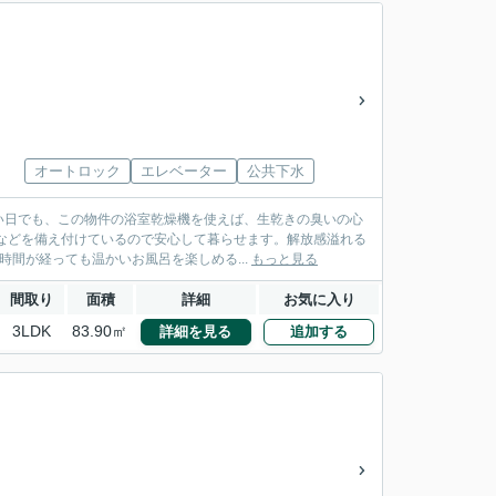
オートロック
エレベーター
公共下水
い日でも、この物件の浴室乾燥機を使えば、生乾きの臭いの心
などを備え付けているので安心して暮らせます。解放感溢れる
時間が経っても温かいお風呂を楽しめる...
もっと見る
間取り
面積
詳細
お気に入り
3LDK
83.90㎡
詳細を見る
追加する