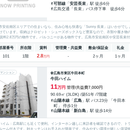
可部線
「
安芸長束
」駅 徒歩6分
広島交通「長束」バス停下車 徒歩6分
市安佐南区エリアでの住まいなら、住み心地も快適な「Sunny 長束」はいかがで
けています。収納はクロゼット・シューズボックスなど豊富なので、衣類や履き物
。賃料2.8万円の物件です。バルコニーがある物件です。広島市安佐南区や安芸長束付
部屋番号
所在階
賃料
管理費・共益費
敷金/保証金
礼金
2.8
101
1階
-
2ヶ月
1ヶ月
万円
マンション
広島市東区
牛田本町
牛田ハイム
11
万円
管理/共益費7,000円
90.69㎡ (3LDK) /築51年 /7階建
山陽本線
「
広島
」駅 バス23分 「牛田本
町」 停歩1分
山陽本線
「
新白島
」駅 徒歩14分
ハイム：広島駅にも近くて便利。インターホン越しに来訪者を確認できるので、ト
ルーム付きです。IHキッチンはお手入れが簡単です。住みやすい環境が嬉しい賃貸