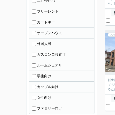
二世帯住宅
ら、
フリーレント
カードキー
オープンハウス
アパ
外国人可
ガスコンロ設置可
ルームシェア可
学生向け
新生
ても
カップル向け
るた
女性向け
ファミリー向け