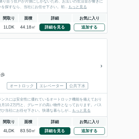
は隣り合う住戸が片側にしかないため、お互いの生活音が響きに
探すなら、当社にお任せ下さい。初...
もっと見る
間取り
面積
詳細
お気に入り
1LDK
44.18㎡
詳細を見る
追加する
停歩
オートロック
エレベーター
公共下水
ランスには安全性に優れているオートロック機能を備えており
月10.2万円と、グレードの高い物件となっております。バス
当社にお任せ下さい。快適な暮らしが...
もっと見る
間取り
面積
詳細
お気に入り
4LDK
83.50㎡
詳細を見る
追加する