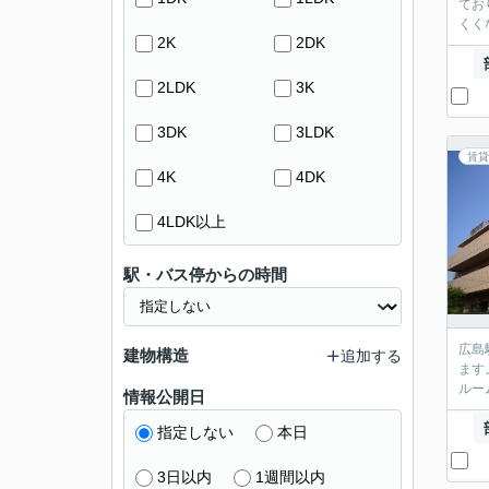
てお
くく
2K
2DK
2LDK
3K
3DK
3LDK
賃貸
4K
4DK
4LDK以上
駅・バス停からの時間
広島
建物構造
追加する
ます
ルー
情報公開日
指定しない
本日
3日以内
1週間以内