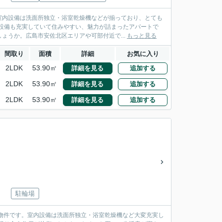
室内設備は洗面所独立・浴室乾燥機などが揃っており、とても
設備も充実していて住みやすい、魅力が詰まったアパートで
ょうか。広島市安佐北区エリアや可部付近で...
もっと見る
間取り
面積
詳細
お気に入り
2LDK
53.90㎡
詳細を見る
追加する
2LDK
53.90㎡
詳細を見る
追加する
2LDK
53.90㎡
詳細を見る
追加する
駐輪場
物件です。室内設備は洗面所独立・浴室乾燥機など大変充実し