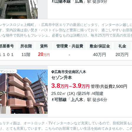
山陽本線
「
広島
」駅 徒歩9分
レサンスロジェ上幟町」：広島市中区エリアの新居にピッタリ。インターホン越し
す。室内設備は追い焚き・バストイレ別など豊富に揃っており、過ごしやすいお部
いな物件で気持ちもフレッシュ。必要なものは決断だけ。毎月25万円で至高の生活を
部屋番号
所在階
賃料
管理費・共益費
敷金/保証金
礼金
20
１１０１
11階
-
40万円
20万円
万円
マンション
広島市安佐南区
八木
セゾン升本
3.8
3.9
万円～
万円
管理/共益費2,500円
25.02㎡ (1K) /築25年 /4階建
可部線
「
上八木
」駅 徒歩6分
ュリティ面は、オートロック・TVインターホンなど充実しているので、防犯対策も
り、とても充実しています。こちらのお部屋で新しい生活を始めてみませんか。こ