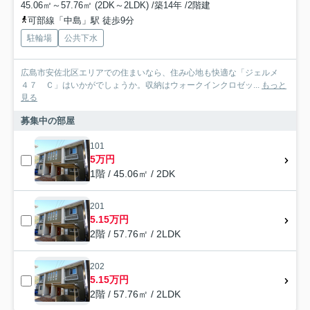
45.06㎡～57.76㎡ (2DK～2LDK) /築14年 /2階建
可部線「中島」駅 徒歩9分
駐輪場
公共下水
広島市安佐北区エリアでの住まいなら、住み心地も快適な「ジェルメ
４７ Ｃ」はいかがでしょうか。収納はウォークインクロゼッ...
もっと
見る
募集中の部屋
101
5万円
1階 / 45.06㎡ / 2DK
201
5.15万円
2階 / 57.76㎡ / 2LDK
202
5.15万円
2階 / 57.76㎡ / 2LDK