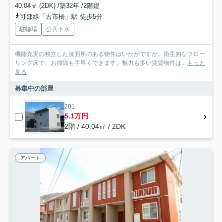
40.04㎡ (2DK) /築32年 /2階建
可部線「古市橋」駅 徒歩5分
駐輪場
公共下水
機能充実の独立した洗面所のある物件はいかがですか。衛生的なフロー
リング床で、お掃除も手早くできます。魅力も多い賃貸物件は...
もっと
見る
募集中の部屋
201
5.1万円
2階 / 40.04㎡ / 2DK
アパート