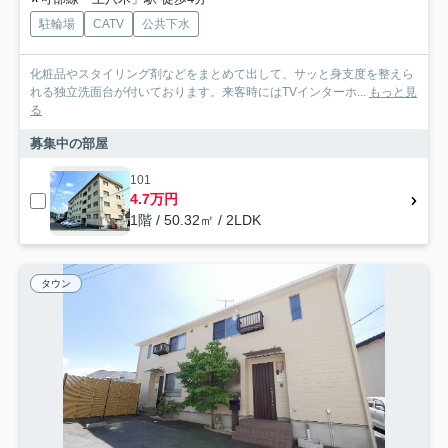
駐輪場
CATV
公共下水
化粧品やスタイリング剤などをまとめて出して、サッと身支度を整えら
れる独立洗面台が付いております。来客時にはTVインターホ...
もっと見
る
募集中の部屋
101
4.7万円
1階 / 50.32㎡ / 2LDK
タウン