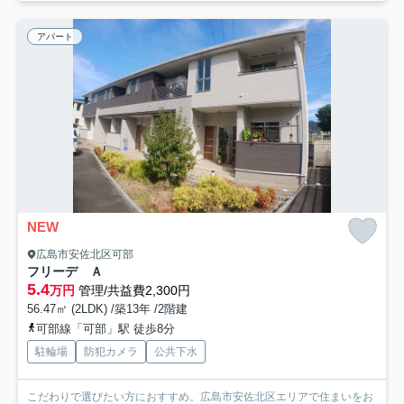
アパート
NEW
広島市安佐北区可部
フリーデ Ａ
5.4
万円
管理/共益費2,300円
56.47㎡ (2LDK) /築13年 /2階建
可部線「可部」駅 徒歩8分
駐輪場
防犯カメラ
公共下水
こだわりで選びたい方におすすめ。広島市安佐北区エリアで住まいをお