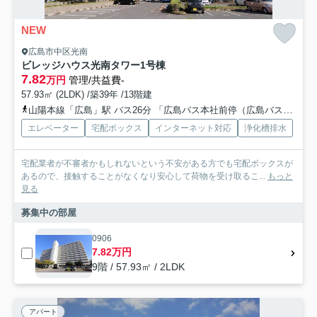
NEW
広島市中区光南
ビレッジハウス光南タワー1号棟
7.82
万円
管理/共益費-
57.93㎡ (2LDK) /築39年 /13階建
山陽本線「広島」駅 バス26分 「広島バス本社前停（広島バス）」 停歩5分
エレベーター
宅配ボックス
インターネット対応
浄化槽排水
宅配業者が不審者かもしれないという不安がある方でも宅配ボックスが
あるので、接触することがなくなり安心して荷物を受け取るこ...
もっと
見る
募集中の部屋
0906
7.82万円
9階 / 57.93㎡ / 2LDK
アパート