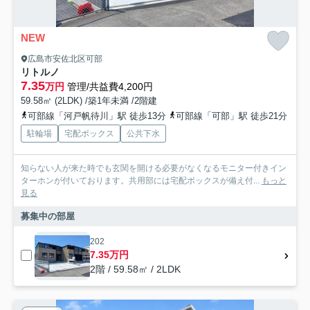
NEW
広島市安佐北区可部
リトルノ
7.35
万円
管理/共益費4,200円
59.58㎡ (2LDK) /築1年未満 /2階建
可部線「河戸帆待川」駅 徒歩13分
可部線「可部」駅 徒歩21分
駐輪場
宅配ボックス
公共下水
知らない人が来た時でも玄関を開ける必要がなくなるモニター付きイン
ターホンが付いております。共用部には宅配ボックスが備え付...
もっと
見る
募集中の部屋
202
7.35万円
2階 / 59.58㎡ / 2LDK