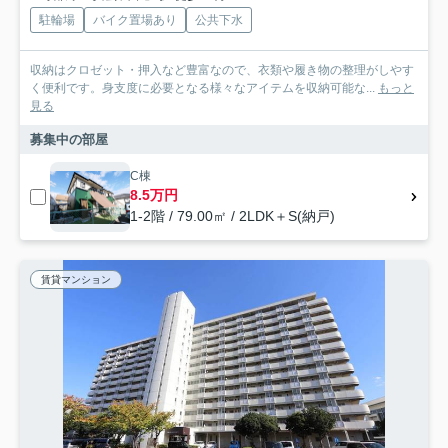
駐輪場
バイク置場あり
公共下水
収納はクロゼット・押入など豊富なので、衣類や履き物の整理がしやす
く便利です。身支度に必要となる様々なアイテムを収納可能な...
もっと
見る
募集中の部屋
C棟
8.5万円
1-2階 / 79.00㎡ / 2LDK＋S(納戸)
賃貸マンション