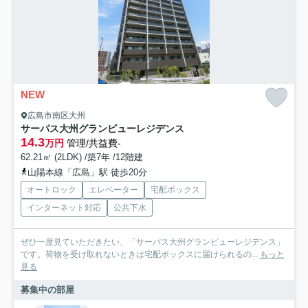
NEW
広島市南区大州
サーパス大州グランビューレジデンス
14.3
万円
管理/共益費-
62.21㎡ (2LDK) /築7年 /12階建
山陽本線「広島」駅 徒歩20分
オートロック
エレベーター
宅配ボックス
インターネット対応
公共下水
ぜひ一度見ていただきたい、「サーパス大州グランビューレジデンス」
です。荷物を受け取れないときは宅配ボックスに届けられるの...
もっと
見る
募集中の部屋