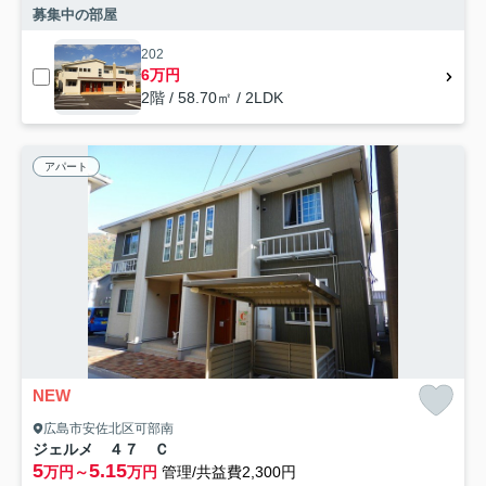
募集中の部屋
202
6万円
2階 / 58.70㎡ / 2LDK
アパート
NEW
広島市安佐北区可部南
ジェルメ ４７ Ｃ
5
5.15
万円～
万円
管理/共益費2,300円