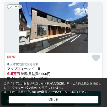
アパート
NEW
広島市安佐北区可部東
アップフィールド Ⅱ
6.6
万円
管理/共益費3,500円
58.64㎡ (2LDK) /築2年 /2階建
当サイトでは、お客様の当サイト利用状況把握、サービス向上検討を目的と
可部線「可部」駅 徒歩12分
して、クッキー（Cookie）を使用しています。
駐輪場
宅配ボックス
防犯カメラ
公共下水
詳しくは、当社の
「Cookieの取扱いについて」
をご確認ください。
閉じる
検索条件を変更
まとめてお問い合わせ
売却査定
来店予約
ログイン
会員登録
玄関先まで覗き穴を覗きに行かなくてもインターホン越しに誰が来たの
かを確認できるので防犯対策につながります。宅配ボックスが...
もっと