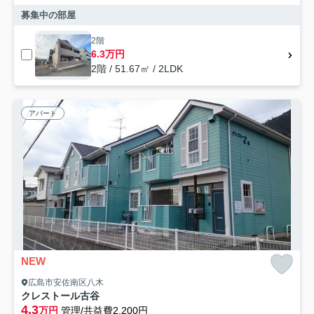
募集中の部屋
2階
6.3万円
2階 / 51.67㎡ / 2LDK
アパート
NEW
広島市安佐南区八木
クレストール古谷
4.3
万円
管理/共益費2,200円