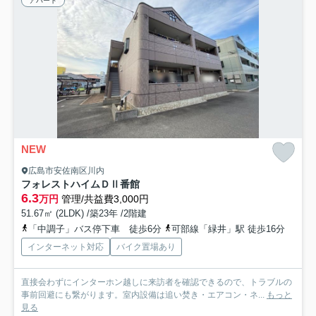
アパート
NEW
広島市安佐南区川内
フォレストハイムＤⅡ番館
6.3
万円
管理/共益費3,000円
51.67㎡ (2LDK) /築23年 /2階建
「中調子」バス停下車 徒歩6分
可部線「緑井」駅 徒歩16分
インターネット対応
バイク置場あり
直接会わずにインターホン越しに来訪者を確認できるので、トラブルの
事前回避にも繋がります。室内設備は追い焚き・エアコン・ネ...
もっと
見る