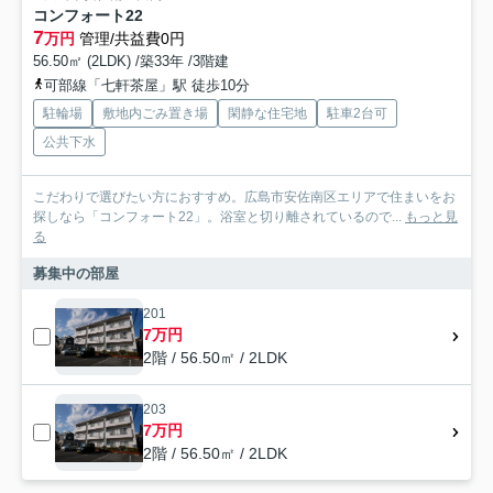
コンフォート22
7
万円
管理/共益費0円
56.50㎡ (2LDK) /築33年 /3階建
可部線「七軒茶屋」駅 徒歩10分
駐輪場
敷地内ごみ置き場
閑静な住宅地
駐車2台可
公共下水
こだわりで選びたい方におすすめ。広島市安佐南区エリアで住まいをお
探しなら「コンフォート22」。浴室と切り離されているので...
もっと見
る
募集中の部屋
201
7万円
2階 / 56.50㎡ / 2LDK
203
7万円
2階 / 56.50㎡ / 2LDK