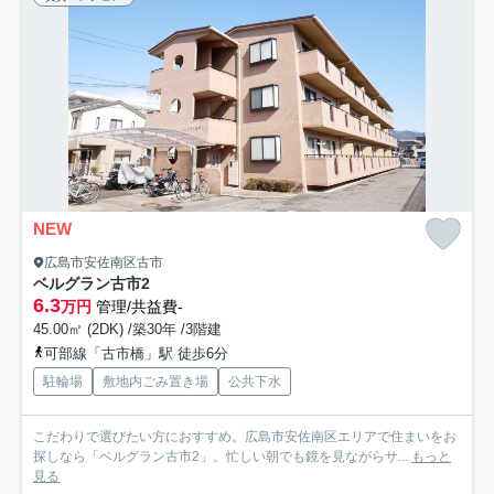
NEW
広島市安佐南区古市
ベルグラン古市2
6.3
万円
管理/共益費-
45.00㎡ (2DK) /築30年 /3階建
可部線「古市橋」駅 徒歩6分
駐輪場
敷地内ごみ置き場
公共下水
こだわりで選びたい方におすすめ。広島市安佐南区エリアで住まいをお
探しなら「ベルグラン古市2」。忙しい朝でも鏡を見ながらサ...
もっと
見る