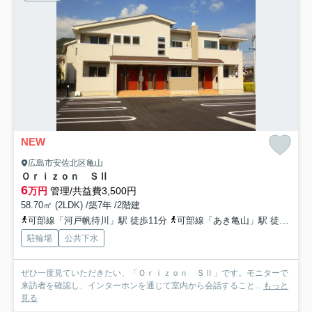
NEW
広島市安佐北区亀山
Ｏｒｉｚｏｎ ＳⅡ
6
万円
管理/共益費3,500円
58.70㎡ (2LDK) /築7年 /2階建
可部線「河戸帆待川」駅 徒歩11分
可部線「あき亀山」駅 徒歩13分
駐輪場
公共下水
ぜひ一度見ていただきたい、「Ｏｒｉｚｏｎ ＳⅡ」です。モニターで
来訪者を確認し、インターホンを通じて室内から会話すること...
もっと
見る