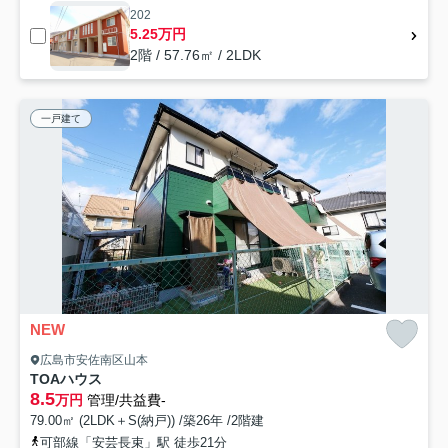
202
5.25万円
2階 / 57.76㎡ / 2LDK
一戸建て
NEW
広島市安佐南区山本
TOAハウス
8.5
万円
管理/共益費-
79.00㎡ (2LDK＋S(納戸)) /築26年 /2階建
可部線「安芸長束」駅 徒歩21分