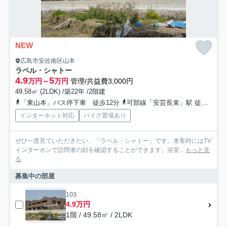
NEW
広島市安佐南区山本
ラペル・シャトー
4.9
5
万円～
万円
管理/共益費3,000円
49.58㎡ (2LDK) /築22年 /2階建
「東山本」バス停下車 徒歩12分
可部線「安芸長束」駅 徒歩23分
インターネット対応
バイク置場あり
ぜひ一度見ていただきたい、「ラペル・シャトー」です。来客時にはTV
インターホンで訪問者の顔を確認することができます。浴室...
もっと見
る
募集中の部屋
103
4.9万円
1階 / 49.58㎡ / 2LDK