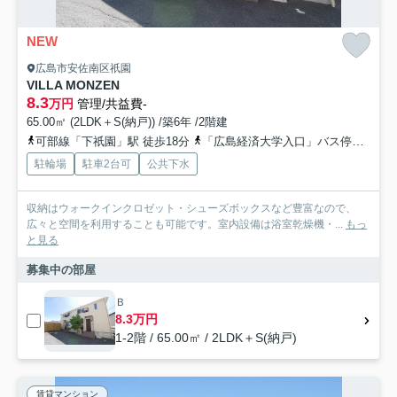
NEW
広島市安佐南区祇園
VILLA MONZEN
8.3
万円
管理/共益費-
65.00㎡ (2LDK＋S(納戸)) /築6年 /2階建
可部線「下祇園」駅 徒歩18分
「広島経済大学入口」バス停下車 徒歩13分
駐輪場
駐車2台可
公共下水
収納はウォークインクロゼット・シューズボックスなど豊富なので、
広々と空間を利用することも可能です。室内設備は浴室乾燥機・...
もっ
と見る
募集中の部屋
Ｂ
8.3万円
1-2階 / 65.00㎡ / 2LDK＋S(納戸)
賃貸マンション