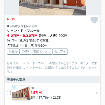
NEW
広島市安佐北区可部南
シャン・ド・フルール
4.5
5.25
万円～
万円
管理/共益費2,900円
57.76㎡ (2LDK) /築16年 /2階建
可部線「中島」駅 徒歩10分
駐輪場
CATV
宅配ボックス
公共下水
新着情報：シャン・ド・フルールの空室情報ならコチラ。モニターで来
訪者を確認し、インターホンで対面せずに会話することができ...
もっと
見る
募集中の部屋
203
4.5万円
2階 / 57.76㎡ / 2LDK