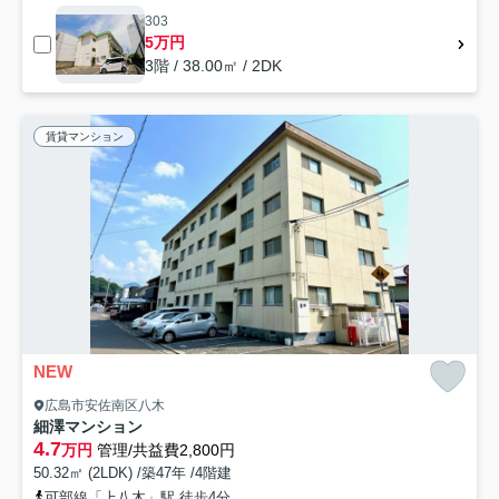
303
5万円
3階 / 38.00㎡ / 2DK
賃貸マンション
NEW
広島市安佐南区八木
細澤マンション
4.7
万円
管理/共益費2,800円
50.32㎡ (2LDK) /築47年 /4階建
可部線「上八木」駅 徒歩4分