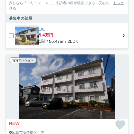
探しなら「フリーデ Ａ」。来訪者の顔が確認できる、安心の...
もっと
見る
募集中の部屋
101
5.4万円
1階 / 56.47㎡ / 2LDK
賃貸マンション
NEW
広島市安佐南区川内