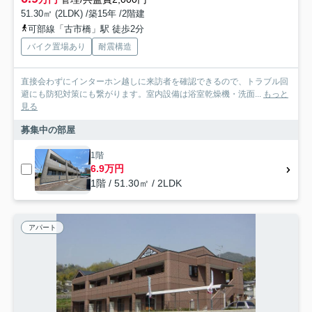
51.30㎡ (2LDK) /築15年 /2階建
可部線「古市橋」駅 徒歩2分
バイク置場あり
耐震構造
直接会わずにインターホン越しに来訪者を確認できるので、トラブル回
避にも防犯対策にも繋がります。室内設備は浴室乾燥機・洗面...
もっと
見る
募集中の部屋
1階
6.9万円
1階 / 51.30㎡ / 2LDK
アパート