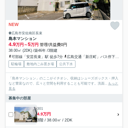
NEW
広島市安佐南区長束
島本マンション
4.9
5
万円～
万円
管理/共益費0円
38.00㎡ (2DK) /築46年 /3階建
可部線「安芸長束」駅 徒歩7分
広島交通「新庄町」バス停下車 徒歩1分
駐輪場
敷地内ごみ置き場
公共下水
「島本マンション」のここがイチオシ。収納はシューズボックス・押入
など豊富なので、広々と空間を利用することも可能です。洗面...
もっと
見る
募集中の部屋
301
4.9万円
3階 / 38.00㎡ / 2DK