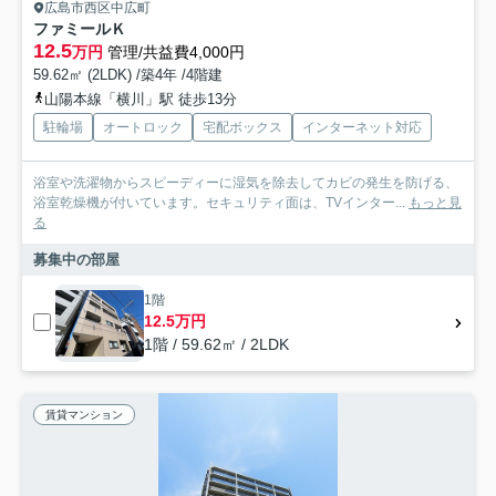
広島市西区中広町
ファミールＫ
12.5
万円
管理/共益費4,000円
59.62㎡ (2LDK) /築4年 /4階建
山陽本線「横川」駅 徒歩13分
駐輪場
オートロック
宅配ボックス
インターネット対応
浴室や洗濯物からスピーディーに湿気を除去してカビの発生を防げる、
浴室乾燥機が付いています。セキュリティ面は、TVインター...
もっと見
る
募集中の部屋
1階
12.5万円
1階 / 59.62㎡ / 2LDK
賃貸マンション