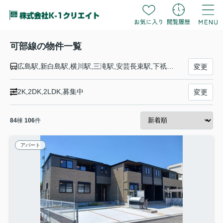
可部線の物件一覧
広島駅,新白島駅,横川駅,三滝駅,安芸長束駅,下祇園駅,古市橋駅,大町駅,緑井駅,七軒茶屋駅,梅林駅,上八木駅,中島駅,可部駅,河戸帆待川駅,あき亀山駅
変更
2K,2DK,2LDK,募集中
変更
84
棟
106
件
アパート