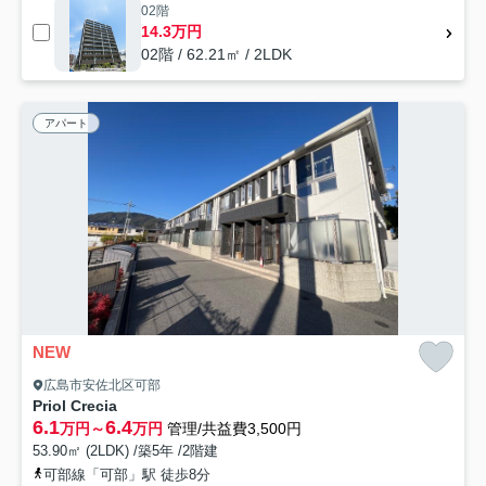
02階
14.3万円
02階 / 62.21㎡ / 2LDK
アパート
NEW
広島市安佐北区可部
Priol Crecia
6.1
6.4
万円～
万円
管理/共益費3,500円
53.90㎡ (2LDK) /築5年 /2階建
可部線「可部」駅 徒歩8分