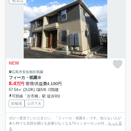
アパート
NEW
広島市安佐南区祇園
フィーカ・祇園Ｂ
8.4
万円
管理/共益費4,100円
57.54㎡ (2LDK) /築5年 /2階建
可部線「古市橋」駅 徒歩9分
駐輪場
公共下水
ぜひ一度見ていただきたい、「フィーカ・祇園Ｂ」です。知らない人が
来た時でも玄関を開ける必要がなくなるTVインターホンが付...
もっと見
る