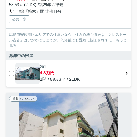
58.53㎡ (2LDK) /築29年 /2階建
可部線「梅林」駅 徒歩11分
公共下水
広島市安佐南区エリアでの住まいなら、住み心地も快適な「クレストー
ル古谷」はいかがでしょうか。入浴後でも湿気に悩まされずに...
もっと
見る
募集中の部屋
201
4.3万円
2階 / 58.53㎡ / 2LDK
賃貸マンション