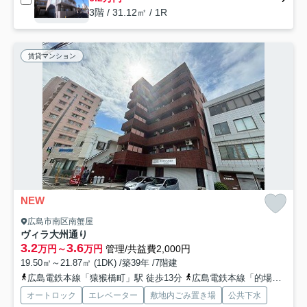
3階 / 31.12㎡ / 1R
賃貸マンション
NEW
広島市南区南蟹屋
ヴィラ大州通り
3.2
3.6
万円～
万円
管理/共益費2,000円
19.50㎡～21.87㎡ (1DK) /築39年 /7階建
広島電鉄本線「猿猴橋町」駅 徒歩13分
広島電鉄本線「的場町」駅 徒歩15分
オートロック
エレベーター
敷地内ごみ置き場
公共下水