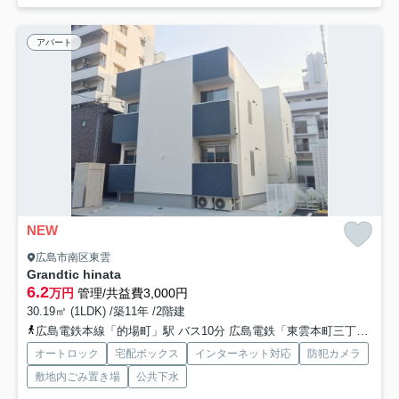
アパート
NEW
広島市南区東雲
Grandtic hinata
6.2
万円
管理/共益費3,000円
30.19㎡ (1LDK) /築11年 /2階建
広島電鉄本線「的場町」駅 バス10分 広島電鉄「東雲本町三丁目」 停歩12分車10分 2.8km
オートロック
宅配ボックス
インターネット対応
防犯カメラ
敷地内ごみ置き場
公共下水