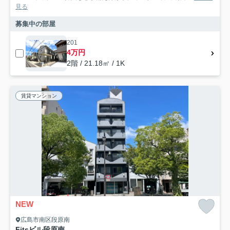
見る
募集中の部屋
201
4万円
2階 / 21.18㎡ / 1K
賃貸マンション
NEW
広島市南区段原南
Fitsビル段原南