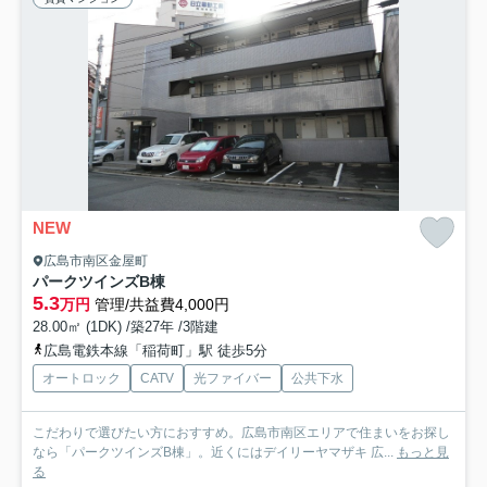
NEW
広島市南区金屋町
パークツインズB棟
5.3
万円
管理/共益費4,000円
28.00㎡ (1DK) /築27年 /3階建
広島電鉄本線「稲荷町」駅 徒歩5分
オートロック
CATV
光ファイバー
公共下水
こだわりで選びたい方におすすめ。広島市南区エリアで住まいをお探し
なら「パークツインズB棟」。近くにはデイリーヤマザキ 広...
もっと見
る