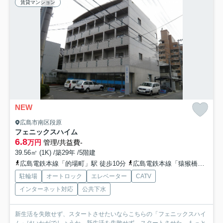
賃貸マンション
NEW
広島市南区段原
フェニックスハイム
6.8
万円
管理/共益費-
39.56㎡ (1K) /築29年 /5階建
広島電鉄本線「的場町」駅 徒歩10分
広島電鉄本線「猿猴橋町」駅 徒歩12分
駐輪場
オートロック
エレベーター
CATV
インターネット対応
公共下水
新生活を失敗せず、スタートさせたいならこちらの「フェニックスハイ
ム」はいかがでしょうか。新生活を失敗せず、スタートさせた...
もっと