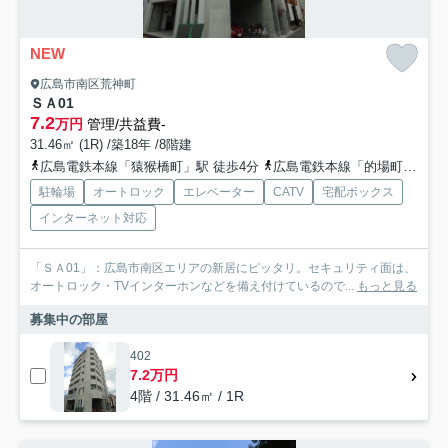
NEW
広島市南区荒神町
ＳＡ01
7.2
万円
管理/共益費-
31.46㎡ (1R) /築18年 /8階建
広島電鉄本線「猿猴橋町」駅 徒歩4分
広島電鉄本線「的場町」駅 徒歩6分
駐輪場
オートロック
エレベーター
CATV
宅配ボックス
インターネット対応
「ＳＡ01」：広島市南区エリアの新居にピッタリ。セキュリティ面は、
オートロック・TVインターホンなどを備え付けているので...
もっと見る
募集中の部屋
402
7.2万円
4階 / 31.46㎡ / 1R