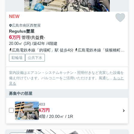
NEW
広島市南区西蟹屋
Regulus蟹屋
6
万円
管理/共益費-
20.00㎡ (1R) /築42年 /4階建
広島電鉄本線「的場町」駅 徒歩4分
広島電鉄本線「猿猴橋町」駅 徒歩5分
駐輪場
公共下水
室内設備はエアコン・システムキッチン・照明付きなど充実した設備を
備え付けています。バルコニーをご活用いただけます。風通し...
もっと
見る
募集中の部屋
403
6万円
4階 / 20.00㎡ / 1R