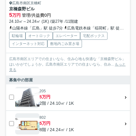
広島市南区京橋町
京橋森野ビル
5
万円
管理/共益費0円
24.10㎡～24.24㎡ (1K) /築27年 /11階建
山陽本線「広島」駅 徒歩7分
広島電鉄本線「稲荷町」駅 徒歩4分
駐輪場
オートロック
エレベーター
宅配ボックス
インターネット対応
敷地内ごみ置き場
広島市南区エリアでの住まいなら、住み心地も快適な「京橋森野ビル」
はいかがでしょうか。広島市南区エリアでの住まいなら、住み...
もっと
見る
募集中の部屋
205
5万円
2階 / 24.10㎡ / 1K
802
5万円
8階 / 24.24㎡ / 1K