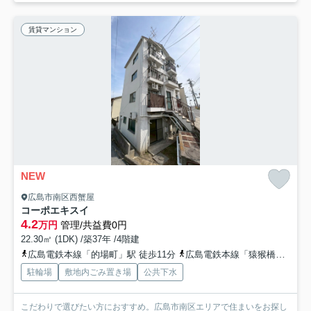
賃貸マンション
NEW
広島市南区西蟹屋
コーポエキスイ
4.2
万円
管理/共益費0円
22.30㎡ (1DK) /築37年 /4階建
広島電鉄本線「的場町」駅 徒歩11分
広島電鉄本線「猿猴橋町」駅 徒歩11分
駐輪場
敷地内ごみ置き場
公共下水
こだわりで選びたい方におすすめ。広島市南区エリアで住まいをお探し