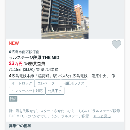
NEW
広島市南区段原南
ラルステージ段原 THE MID
23
万円
管理/共益費-
71.15㎡ (3LDK) /新築 /14階建
広島電鉄本線「稲荷町」駅 バス8分 広島電鉄「段原中央」 停歩4分
オートロック
エレベーター
宅配ボックス
インターネット対応
公共下水
新築
新生活を失敗せず、スタートさせたいならこちらの「ラルステージ段原
THE MID」はいかがでしょうか。ラルステージ段原 ...
もっと見る
募集中の部屋