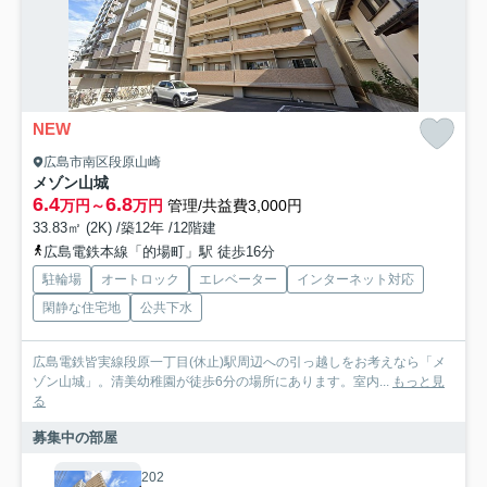
NEW
広島市南区段原山崎
メゾン山城
6.4
6.8
万円～
万円
管理/共益費3,000円
33.83㎡ (2K) /築12年 /12階建
広島電鉄本線「的場町」駅 徒歩16分
駐輪場
オートロック
エレベーター
インターネット対応
閑静な住宅地
公共下水
広島電鉄皆実線段原一丁目(休止)駅周辺への引っ越しをお考えなら「メ
ゾン山城」。清美幼稚園が徒歩6分の場所にあります。室内...
もっと見
る
募集中の部屋
202