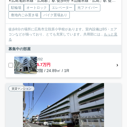
広島電鉄本線「広島駅」駅 徒歩8分
山陽本線「広島」駅 徒歩8分
駐輪場
オートロック
エレベーター
光ファイバー
敷地内ごみ置き場
バイク置場あり
徒歩8分の場所に広島市立段原小学校があります。室内設備はBS・エア
コンなどが揃っており、とても充実しています。共用部には...
もっと見
る
募集中の部屋
202
5.7万円
2階 / 24.89㎡ / 1R
賃貸マンション