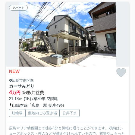
アパート
NEW
広島市南区翠
カーサみどり
4
万円
管理/共益費-
21.18㎡ (1K) /築30年 /2階建
山陽本線「広島」駅 徒歩49分
駐輪場
敷地内ごみ置き場
公共下水
広島マリア幼稚園まで徒歩3分と気軽に通うことができます。収納はシ
ューズボックス・押入などが備え付けられているので、衣類や...
もっと