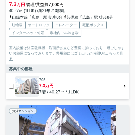
7.3
万円
管理/共益費7,000円
40.27㎡ (1LDK) /築21年 /10階建
山陽本線「広島」駅 徒歩8分
芸備線「広島」駅 徒歩8分
駐輪場
オートロック
エレベーター
宅配ボックス
インターネット対応
敷地内ごみ置き場
室内設備は浴室乾燥機・洗面所独立など豊富に揃っており、過ごしやす
いお部屋になっております。共用部にはゴミ出し24時間OK...
もっと見
る
募集中の部屋
705
7.3万円
7階 / 40.27㎡ / 1LDK
賃貸マンション