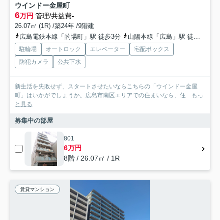
ウインドー金屋町
6
万円
管理/共益費-
26.07㎡ (1R) /築24年 /9階建
広島電鉄本線「的場町」駅 徒歩3分
山陽本線「広島」駅 徒歩12分
駐輪場
オートロック
エレベーター
宅配ボックス
防犯カメラ
公共下水
新生活を失敗せず、スタートさせたいならこちらの「ウインドー金屋
町」はいかがでしょうか。広島市南区エリアでの住まいなら、住...
もっ
と見る
募集中の部屋
801
6万円
8階 / 26.07㎡ / 1R
賃貸マンション