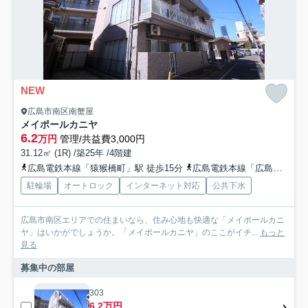
NEW
広島市南区南蟹屋
メイポールカニヤ
6.2
万円
管理/共益費3,000円
31.12㎡ (1R) /築25年 /4階建
広島電鉄本線「猿猴橋町」駅 徒歩15分
広島電鉄本線「広島駅」駅 徒歩15分
駐輪場
オートロック
インターネット対応
公共下水
広島市南区エリアでの住まいなら、住み心地も快適な「メイポールカニ
ヤ」はいかがでしょうか。「メイポールカニヤ」のここがイチ...
もっと
見る
募集中の部屋
303
6.2万円