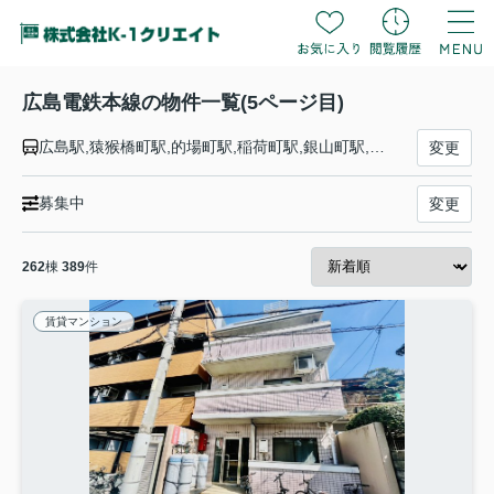
広島電鉄本線の物件一覧(5ページ目)
広島駅,猿猴橋町駅,的場町駅,稲荷町駅,銀山町駅,胡町駅,八丁堀駅,立町駅,紙屋町東駅,紙屋町西駅,原爆ドーム前駅,本川町駅,十日市町駅,土橋駅,小網町駅,天満町駅,観音町駅,西観音町駅,福島町駅,広電西広島（己斐）駅
変更
募集中
変更
262
棟
389
件
賃貸マンション