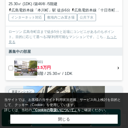
25.30㎡ (1DK) /築46年 /5階建
広島電鉄本線「本川町」駅 徒歩6分
広島電鉄本線「十日市町」駅 徒歩7分
インターネット対応
敷地内ごみ置き場
公共下水
ローソン 広島寺町店まで徒歩5分と近場にコンビニがあるのもポイン
ト。目的に応じて選べる2駅利用可能なマンションです。こち...
もっと
見る
募集中の部屋
501
3.5万円
5階 / 25.30㎡ / 1DK
賃貸マンション
当サイトでは、お客様の当サイト利用状況把握、サービス向上検討を目的と
して、クッキー（Cookie）を使用しています。
詳しくは、当社の
「Cookieの取扱いについて」
をご確認ください。
閉じる
検索条件を変更
まとめてお問い合わせ
売却査定
来店予約
ログイン
会員登録