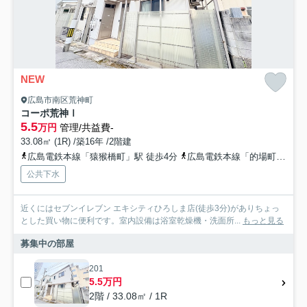
NEW
広島市南区荒神町
コーポ荒神Ⅰ
5.5
万円
管理/共益費-
33.08㎡ (1R) /築16年 /2階建
広島電鉄本線「猿猴橋町」駅 徒歩4分
広島電鉄本線「的場町」駅 徒歩6分
公共下水
近くにはセブンイレブン エキシティひろしま店(徒歩3分)がありちょっ
とした買い物に便利です。室内設備は浴室乾燥機・洗面所...
もっと見る
募集中の部屋
201
5.5万円
2階 / 33.08㎡ / 1R