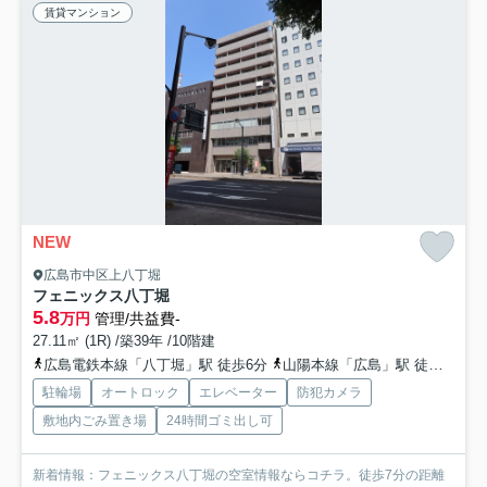
賃貸マンション
NEW
広島市中区上八丁堀
フェニックス八丁堀
5.8
万円
管理/共益費-
27.11㎡ (1R) /築39年 /10階建
広島電鉄本線「八丁堀」駅 徒歩6分
山陽本線「広島」駅 徒歩15分
駐輪場
オートロック
エレベーター
防犯カメラ
敷地内ごみ置き場
24時間ゴミ出し可
新着情報：フェニックス八丁堀の空室情報ならコチラ。徒歩7分の距離