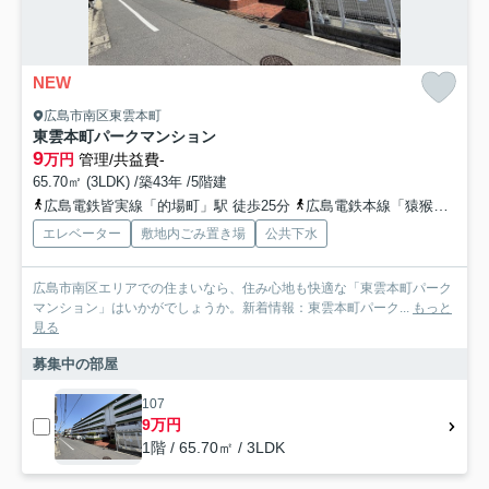
NEW
広島市南区東雲本町
東雲本町パークマンション
9
万円
管理/共益費-
65.70㎡ (3LDK) /築43年 /5階建
広島電鉄皆実線「的場町」駅 徒歩25分
広島電鉄本線「猿猴橋町」駅 徒歩27分
エレベーター
敷地内ごみ置き場
公共下水
広島市南区エリアでの住まいなら、住み心地も快適な「東雲本町パーク
マンション」はいかがでしょうか。新着情報：東雲本町パーク...
もっと
見る
募集中の部屋
107
9万円
1階 / 65.70㎡ / 3LDK