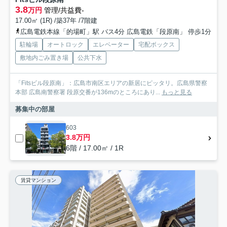
3.8
万円
管理/共益費-
17.00㎡ (1R) /築37年 /7階建
広島電鉄本線「的場町」駅 バス4分 広島電鉄「段原南」 停歩1分
駐輪場
オートロック
エレベーター
宅配ボックス
敷地内ごみ置き場
公共下水
「Fitsビル段原南」：広島市南区エリアの新居にピッタリ。広島県警察
本部 広島南警察署 段原交番が136mのところにあり...
もっと見る
募集中の部屋
603
3.8万円
6階 / 17.00㎡ / 1R
賃貸マンション