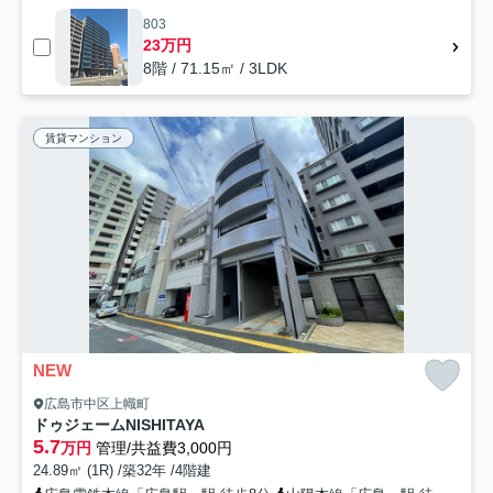
803
23万円
8階 / 71.15㎡ / 3LDK
賃貸マンション
NEW
広島市中区上幟町
ドゥジェームNISHITAYA
5.7
万円
管理/共益費3,000円
24.89㎡ (1R) /築32年 /4階建