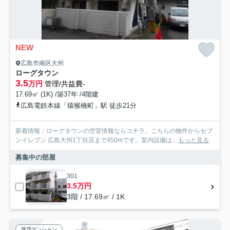
NEW
広島市南区大州
ローグタウン
3.5
万円
管理/共益費-
17.69㎡ (1K) /築37年 /4階建
広島電鉄本線「猿猴橋町」駅 徒歩21分
新着情報：ローグタウンの空室情報ならコチラ。こちらの物件からセブ
ンイレブン 広島大州1丁目店まで450mです。室内設備は...
もっと見る
募集中の部屋
301
3.5万円
3階 / 17.69㎡ / 1K
賃貸マンション