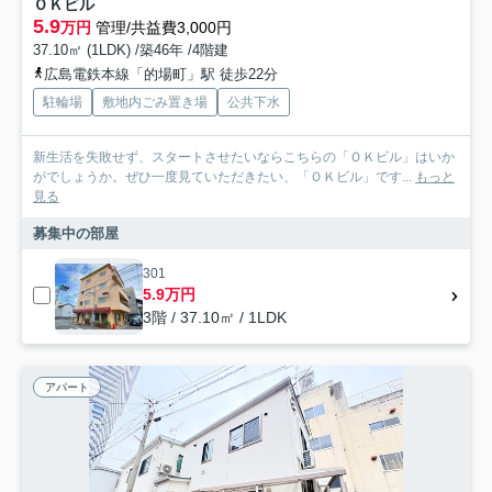
ＯＫビル
5.9
万円
管理/共益費3,000円
37.10㎡ (1LDK) /築46年 /4階建
広島電鉄本線「的場町」駅 徒歩22分
駐輪場
敷地内ごみ置き場
公共下水
新生活を失敗せず、スタートさせたいならこちらの「ＯＫビル」はいか
がでしょうか。ぜひ一度見ていただきたい、「ＯＫビル」です...
もっと
見る
募集中の部屋
301
5.9万円
3階 / 37.10㎡ / 1LDK
アパート