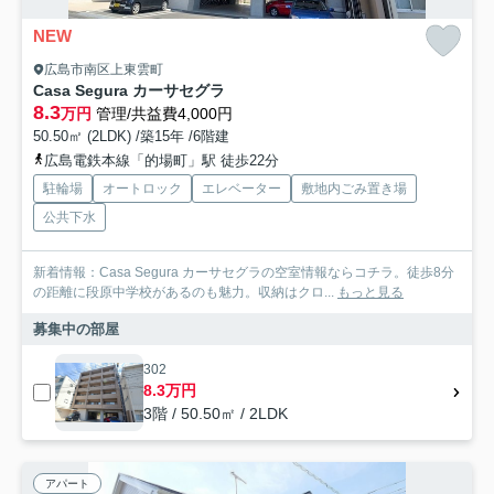
NEW
広島市南区上東雲町
Casa Segura カーサセグラ
8.3
万円
管理/共益費4,000円
50.50㎡ (2LDK) /築15年 /6階建
広島電鉄本線「的場町」駅 徒歩22分
駐輪場
オートロック
エレベーター
敷地内ごみ置き場
公共下水
新着情報：Casa Segura カーサセグラの空室情報ならコチラ。徒歩8分
の距離に段原中学校があるのも魅力。収納はクロ...
もっと見る
募集中の部屋
302
8.3万円
3階 / 50.50㎡ / 2LDK
アパート