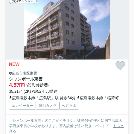
賃貸マンション
NEW
広島市南区東雲
シャンボール東雲
4.5
万円
管理/共益費-
35.21㎡ (2K) /築52年 /8階建
広島電鉄本線「広島駅」駅 徒歩34分
広島電鉄本線「稲荷町」駅 徒歩35分
エレベーター
防犯カメラ
公共下水
「シャンボール東雲」のここがイチオシ。徒歩4分の場所に国立広島大
学附属東雲小学校があります。室内設備は追い焚き・バストイ...
もっと
見る