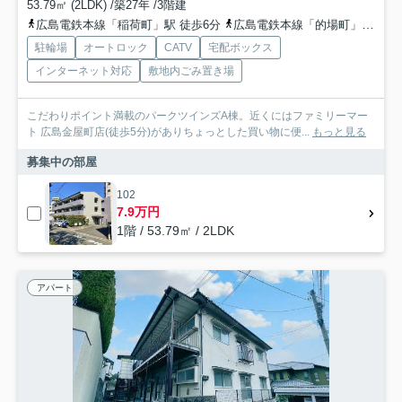
53.79㎡ (2LDK) /築27年 /3階建
広島電鉄本線「稲荷町」駅 徒歩6分
広島電鉄本線「的場町」駅 徒歩7分
駐輪場
オートロック
CATV
宅配ボックス
インターネット対応
敷地内ごみ置き場
こだわりポイント満載のパークツインズA棟。近くにはファミリーマー
ト 広島金屋町店(徒歩5分)がありちょっとした買い物に便...
もっと見る
募集中の部屋
102
7.9万円
1階 / 53.79㎡ / 2LDK
アパート