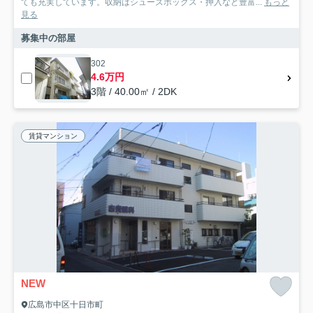
ても充実しています。収納はシューズボックス・押入など豊富...
もっと
見る
募集中の部屋
302
4.6万円
3階 / 40.00㎡ / 2DK
賃貸マンション
NEW
広島市中区十日市町