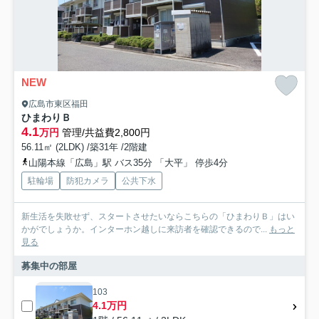
NEW
広島市東区福田
ひまわりＢ
4.1
万円
管理/共益費2,800円
56.11㎡ (2LDK) /築31年 /2階建
山陽本線「広島」駅 バス35分 「大平」 停歩4分
駐輪場
防犯カメラ
公共下水
新生活を失敗せず、スタートさせたいならこちらの「ひまわりＢ」はい
かがでしょうか。インターホン越しに来訪者を確認できるので...
もっと
見る
募集中の部屋
103
4.1万円