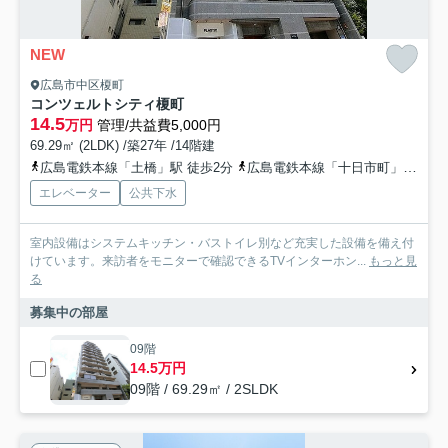
NEW
広島市中区榎町
コンツェルトシティ榎町
14.5
万円
管理/共益費5,000円
69.29㎡ (2LDK) /築27年 /14階建
広島電鉄本線「土橋」駅 徒歩2分
広島電鉄本線「十日市町」駅 徒歩4分
エレベーター
公共下水
室内設備はシステムキッチン・バストイレ別など充実した設備を備え付
けています。来訪者をモニターで確認できるTVインターホン...
もっと見
る
募集中の部屋
09階
14.5万円
09階 / 69.29㎡ / 2SLDK