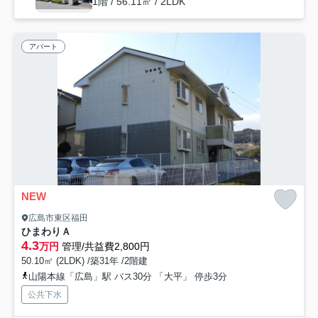
1階 / 56.11㎡ / 2LDK
アパート
NEW
広島市東区福田
ひまわりＡ
4.3
万円
管理/共益費2,800円
50.10㎡ (2LDK) /築31年 /2階建
山陽本線「広島」駅 バス30分 「大平」 停歩3分
公共下水