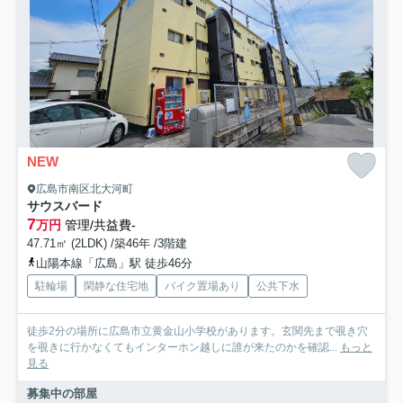
NEW
広島市南区北大河町
サウスバード
7
万円
管理/共益費-
47.71㎡ (2LDK) /築46年 /3階建
山陽本線「広島」駅 徒歩46分
駐輪場
閑静な住宅地
バイク置場あり
公共下水
徒歩2分の場所に広島市立黄金山小学校があります。玄関先まで覗き穴
を覗きに行かなくてもインターホン越しに誰が来たのかを確認...
もっと
見る
募集中の部屋