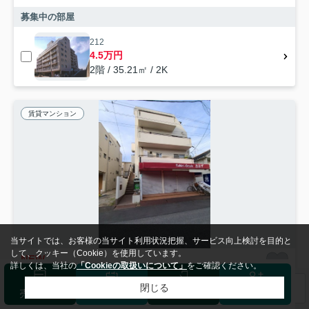
募集中の部屋
212
4.5万円
2階 / 35.21㎡ / 2K
賃貸マンション
当サイトでは、お客様の当サイト利用状況把握、サービス向上検討を目的と
して、クッキー（Cookie）を使用しています。
NEW
詳しくは、当社の
「Cookieの取扱いについて」
をご確認ください。
広島市南区大州
閉じる
検索条件を変更
まとめてお問い合わせ
売却査定
来店予約
ログイン
会員登録
坪石ビル
6
万円
管理/共益費2,000円