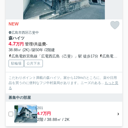
NEW
広島市西区己斐中
森ハイツ
4.7
万円
管理/共益費-
38.88㎡ (2K) /築50年 /2階建
広島電鉄宮島線「広電西広島（己斐）」駅 徒歩17分
広島電鉄本線「福島町」駅 徒歩23分
駐輪場
公共下水
こだわりポイント満載の森ハイツ。家から129mのところに、薬や日用
品を買うのに便利なフジ中村薬局があります。ニーズのある...
もっと見
る
募集中の部屋
201
4.7万円
2階 / 38.88㎡ / 2K