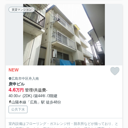
賃貸マンション
NEW
広島市中区舟入南
庚申ビル
4.6
万円
管理/共益費-
40.00㎡ (2DK) /築44年 /3階建
山陽本線「広島」駅 徒歩48分
公共下水
室内設備はフローリング・ガスレンジ付・脱衣所などが揃っており、と