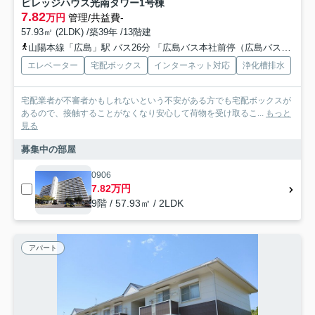
ビレッジハウス光南タワー1号棟
7.82
万円
管理/共益費-
57.93㎡ (2LDK) /築39年 /13階建
山陽本線「広島」駅 バス26分 「広島バス本社前停（広島バス）」 停歩5分
エレベーター
宅配ボックス
インターネット対応
浄化槽排水
宅配業者が不審者かもしれないという不安がある方でも宅配ボックスが
あるので、接触することがなくなり安心して荷物を受け取るこ...
もっと
見る
募集中の部屋
0906
7.82万円
9階 / 57.93㎡ / 2LDK
アパート