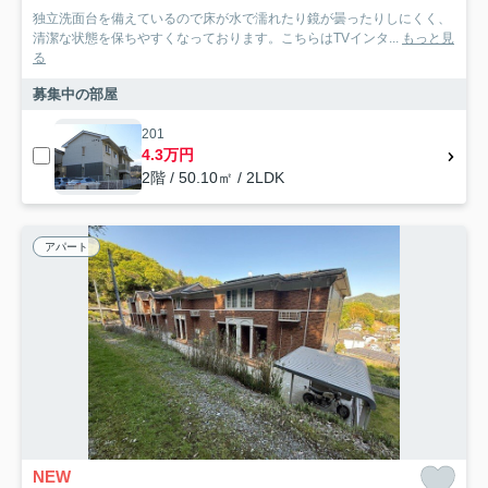
独立洗面台を備えているので床が水で濡れたり鏡が曇ったりしにくく、
清潔な状態を保ちやすくなっております。こちらはTVインタ...
もっと見
る
募集中の部屋
201
4.3万円
2階 / 50.10㎡ / 2LDK
アパート
NEW