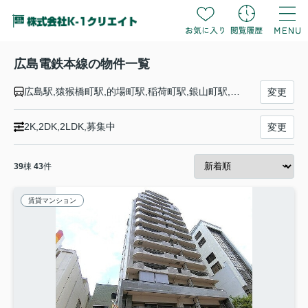
広島電鉄本線の物件一覧
広島駅,猿猴橋町駅,的場町駅,稲荷町駅,銀山町駅,胡町駅,八丁堀駅,立町駅,紙屋町東駅,紙屋町西駅,原爆ドーム前駅,本川町駅,十日市町駅,土橋駅,小網町駅,天満町駅,観音町駅,西観音町駅,福島町駅,広電西広島（己斐）駅
変更
2K,2DK,2LDK,募集中
変更
39
棟
43
件
賃貸マンション