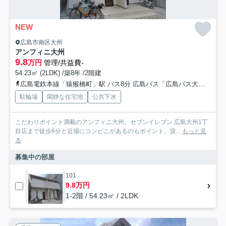
NEW
広島市南区大州
アンフィニ大州
9.8
万円
管理/共益費-
54.23㎡ (2LDK) /築8年 /2階建
広島電鉄本線「猿猴橋町」駅 バス8分 広島バス「広島バス大州車庫前」 停歩4分
駐輪場
閑静な住宅地
公共下水
こだわりポイント満載のアンフィニ大州。セブンイレブン 広島大州1丁
目店まで徒歩6分と近場にコンビニがあるのもポイント。賃...
もっと見
る
募集中の部屋
101
9.8万円
1-2階 / 54.23㎡ / 2LDK