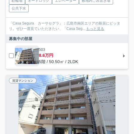
駐輪場
オートロック
エレベーター
敷地内ごみ置き場
公共下水
「Casa Segura カーサセグラ」：広島市南区エリアの新居にピッタ
リ。ぜひ一度見ていただきたい、「Casa Seg...
もっと見る
募集中の部屋
503
8.6万円
5階 / 50.50㎡ / 2LDK
賃貸マンション