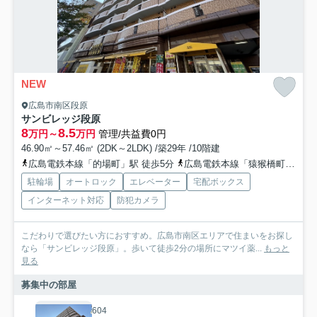
NEW
広島市南区段原
サンビレッジ段原
8
8.5
万円～
万円
管理/共益費0円
46.90㎡～57.46㎡ (2DK～2LDK) /築29年 /10階建
広島電鉄本線「的場町」駅 徒歩5分
広島電鉄本線「猿猴橋町」駅 徒歩8分
駐輪場
オートロック
エレベーター
宅配ボックス
インターネット対応
防犯カメラ
こだわりで選びたい方におすすめ。広島市南区エリアで住まいをお探し
なら「サンビレッジ段原」。歩いて徒歩2分の場所にマツイ薬...
もっと
見る
募集中の部屋
604