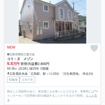
NEW
広島市西区己斐大迫
コリ－ヌ メゾン
5.5
万円
管理/共益費2,800円
59.39㎡ (2LDK) /築25年 /2階建
広島電鉄本線「広島駅」駅 バス20分 「日生東団地」 停歩2分
駐輪場
公共下水
独立した洗面所があり、身支度にもお使いいただけます。来客時にはTV
インターホンで訪問者の顔を確認することができるので防犯...
もっと見
る