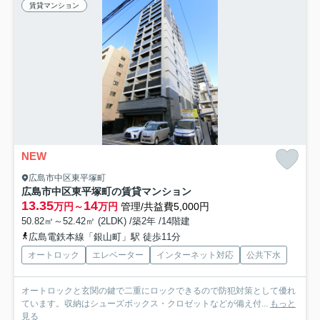
賃貸マンション
NEW
広島市中区東平塚町
広島市中区東平塚町の賃貸マンション
13.35
14
万円～
万円
管理/共益費5,000円
50.82㎡～52.42㎡ (2LDK) /築2年 /14階建
広島電鉄本線「銀山町」駅 徒歩11分
オートロック
エレベーター
インターネット対応
公共下水
オートロックと玄関の鍵で二重にロックできるので防犯対策として優れ
ています。収納はシューズボックス・クロゼットなどが備え付...
もっと
見る