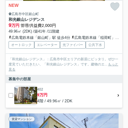
NEW
広島市中区銀山町
和光銀山レジデンス
9
万円
管理/共益費2,000円
49.96㎡ (2DK) /築41年 /11階建
広島電鉄本線「銀山町」駅 徒歩4分
広島電鉄本線「稲荷町」駅 徒歩5分
オートロック
エレベーター
光ファイバー
公共下水
「和光銀山レジデンス」：広島市中区エリアの新居にピッタリ。ぜひ一
度見ていただきたい、「和光銀山レジデンス」です。建物のエ...
もっと
見る
募集中の部屋
402
9万円
4階 / 49.96㎡ / 2DK
賃貸マンション