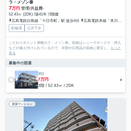
ラ・メゾン泰
7
万円
管理/共益費-
52.43㎡ (2DK) /築41年 /3階建
広島電鉄白島線「十日市町」駅 徒歩4分
広島電鉄本線「本川町」駅 徒歩5分
駐輪場
公共下水
こだわりポイント満載のラ・メゾン泰。収納はシューズボックス・押入
などが備え付けられているので、衣類や日用品の収納に重宝し...
もっと
見る
募集中の部屋
301
7万円
3階 / 52.43㎡ / 2DK
賃貸マンション