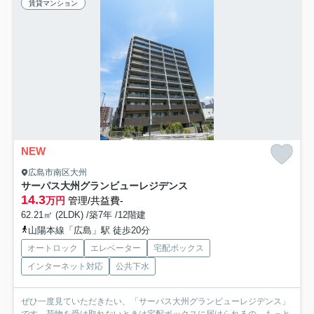
賃貸マンション
NEW
広島市南区大州
サーパス大州グランビューレジデンス
14.3
万円
管理/共益費-
62.21㎡ (2LDK) /築7年 /12階建
山陽本線「広島」駅 徒歩20分
オートロック
エレベーター
宅配ボックス
インターネット対応
公共下水
ぜひ一度見ていただきたい、「サーパス大州グランビューレジデンス」
です。荷物を受け取れないときは宅配ボックスに届けられるの...
もっと