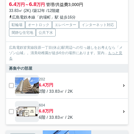
6.4
6.8
万円～
万円
管理/共益費3,000円
33.83㎡ (2K) /築12年 /12階建
広島電鉄本線「的場町」駅 徒歩16分
駐輪場
オートロック
エレベーター
インターネット対応
閑静な住宅地
公共下水
広島電鉄皆実線段原一丁目(休止)駅周辺への引っ越しをお考えなら「メ
ゾン山城」。清美幼稚園が徒歩6分の場所にあります。室内...
もっと見
る
募集中の部屋
202
6.4万円
2階 / 33.83㎡ / 2K
604
6.8万円
6階 / 33.83㎡ / 2K