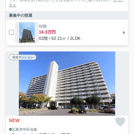
見る
募集中の部屋
02階
14.3万円
02階 / 62.21㎡ / 2LDK
賃貸マンション
NEW
広島市中区光南