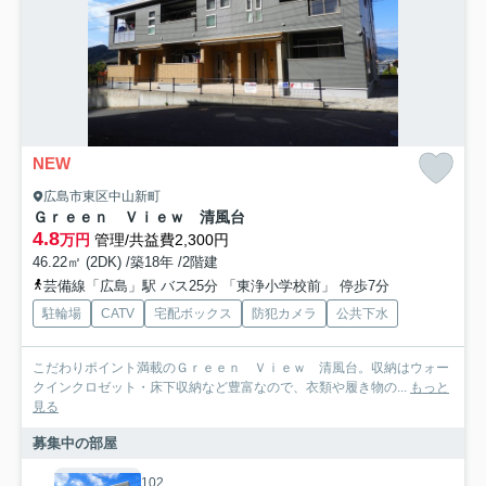
NEW
広島市東区中山新町
Ｇｒｅｅｎ Ｖｉｅｗ 清風台
4.8
万円
管理/共益費2,300円
46.22㎡ (2DK) /築18年 /2階建
芸備線「広島」駅 バス25分 「東浄小学校前」 停歩7分
駐輪場
CATV
宅配ボックス
防犯カメラ
公共下水
こだわりポイント満載のＧｒｅｅｎ Ｖｉｅｗ 清風台。収納はウォー
クインクロゼット・床下収納など豊富なので、衣類や履き物の...
もっと
見る
募集中の部屋
102