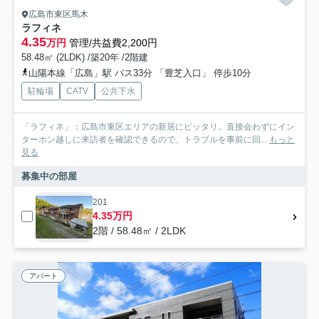
広島市東区馬木
ラフィネ
4.35
万円
管理/共益費2,200円
58.48㎡ (2LDK) /築20年 /2階建
山陽本線「広島」駅 バス33分 「豊芝入口」 停歩10分
駐輪場
CATV
公共下水
「ラフィネ」：広島市東区エリアの新居にピッタリ。直接会わずにイン
ターホン越しに来訪者を確認できるので、トラブルを事前に回...
もっと
見る
募集中の部屋
201
4.35万円
2階 / 58.48㎡ / 2LDK
アパート