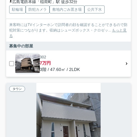
広島電鉄本線「稲荷町」駅 徒歩32分
駐輪場
防犯カメラ
敷地内ごみ置き場
公共下水
来客時にはTVインターホンで訪問者の顔を確認することができるので防
犯対策につながります。収納はシューズボックス・クロゼッ...
もっと見
る
募集中の部屋
302
7万円
3階 / 47.60㎡ / 2LDK
タウン