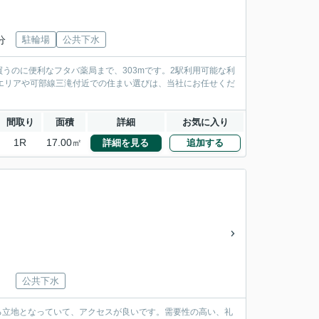
分
駐輪場
公共下水
うのに便利なフタバ薬局まで、303mです。2駅利用可能な利
エリアや可部線三滝付近での住まい選びは、当社にお任せくだ
間取り
面積
詳細
お気に入り
1R
17.00㎡
詳細を見る
追加する
公共下水
きる立地となっていて、アクセスが良いです。需要性の高い、礼