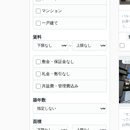
マンション
バル
お家
一戸建て
う。
賃料
～
敷金・保証金なし
賃貸
礼金・敷引なし
共益費・管理費込み
築年数
「サ
って
面積
お問
～