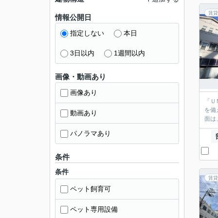
賃貸
情報公開日
指定しない
本日
3日以内
1週間以内
画像・動画あり
画像あり
「Ｕ
を備
動画あり
面は
パノラマあり
条件
条件
賃貸
ペット飼育可
ペット専用設備