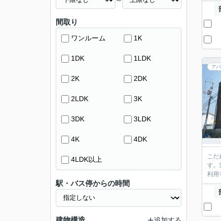
間取り
ワンルーム
1K
1DK
1LDK
アパ
2K
2DK
2LDK
3K
3DK
3LDK
4K
4DK
こだ
4LDK以上
す。
利用
駅・バス停からの時間
建物構造
追加する