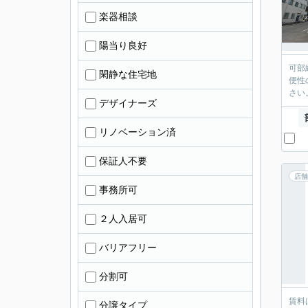
楽器相談
陽当り良好
可部
閑静な住宅地
便性
さい
デザイナーズ
リノベーション済
保証人不要
店舗
事務所可
２人入居可
バリアフリー
分割可
賃料
分譲タイプ