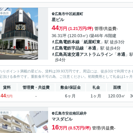
事務所
広島市中区
紙屋町
星ビル
44
万円 (1.21万円/坪)
管理/共益費-
36.31坪 (120.03㎡) /築46年 /6階建
広島電鉄本線
「
紙屋町東
」駅 徒歩3分
広島電鉄宇品線
「
本通
」駅 徒歩4分
広島高速交通アストラムライン
「
本通
」駅
歩4分
わりポイント満載の星ビル。賃料は39.93万円です。周辺には、徒歩3分で利用で
足頂ける条件です。重飲食不可の為、ご注意ください。初期費用として礼金は1ヶ
賃料
管理費・共益費
敷金/保証金
礼金
面積
44
-
6ヶ月
1ヶ月
120.03㎡
3
万円
事務所
広島市安佐南区
緑井
マスダビル
16
万円 (0.5万円/坪)
管理/共益費-