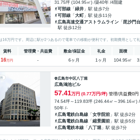
31.75坪 (104.95㎡) /築40年 /4階建
可部線
「
緑井
」駅 徒歩7分
可部線
「
大町
」駅 徒歩11分
広島高速交通アストラムライン
「
毘沙門
駅 徒歩12分
は16万円です。周辺に駅が2つあるので電車での移動が便利です。初期費用として
賃料
管理費・共益費
敷金/保証金
礼金
面積
16
-
6ヶ月
1ヶ月
104.95㎡
3
万円
所
広島市中区
八丁堀
広島鴻池ビル
57.41
万円 (0.77万円/坪)
管理/共益費0円
74.54坪～119.83坪 (246.44㎡～396.16㎡) 
50年 /-
広島電鉄白島線
「
女学院前
」駅 徒歩2分
広島電鉄白島線
「
縮景園前
」駅 徒歩5分
広島電鉄本線
「
八丁堀
」駅 徒歩7分