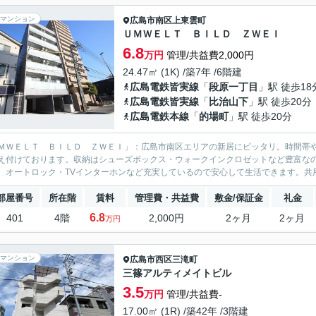
マンション
広島市南区
上東雲町
ＵＭＷＥＬＴ ＢＩＬＤ ＺＷＥＩ
6.8
万円
管理/共益費2,000円
24.47㎡ (1K) /築7年 /6階建
広島電鉄皆実線
「
段原一丁目
」駅 徒歩18
広島電鉄皆実線
「
比治山下
」駅 徒歩20分
広島電鉄本線
「
的場町
」駅 徒歩20分
ＭＷＥＬＴ ＢＩＬＤ ＺＷＥＩ」：広島市南区エリアの新居にピッタリ。時間帯
え付けております。収納はシューズボックス・ウォークインクロゼットなど豊富な
、オートロック・TVインターホンなど充実しているので安心して生活できます。共用
部屋番号
所在階
賃料
管理費・共益費
敷金/保証金
礼金
6.8
401
4階
2,000円
2ヶ月
2ヶ月
万円
マンション
広島市西区
三滝町
三篠アルティメイトビル
3.5
万円
管理/共益費-
17.00㎡ (1R) /築42年 /3階建