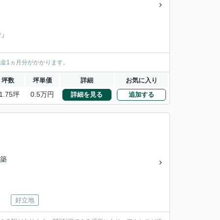
台
」
礼金1ヵ月分がかかります。
坪数
坪単価
詳細
お気に入り
1.75坪
0.5万円
詳細を見る
追加する
/築
好立地