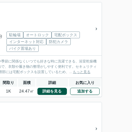
駐輪場
オートロック
宅配ボックス
分
インターネット対応
防犯カメラ
バイク置場あり
や季節に関係なくいつでも好きな時に洗濯できる、浴室乾燥機
ので、衣類や履き物の整理がしやすく便利です。セキュリティ
部には宅配ボックスを設置しているため、...
もっと見る
間取り
面積
詳細
お気に入り
1K
24.47㎡
詳細を見る
追加する