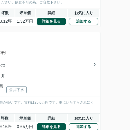
ください。飲食不可の為、ご容赦下さい。
坪数
坪単価
詳細
お気に入り
3.12坪
1.32万円
詳細を見る
追加する
0円
バス
「井
広島
公共下水
が高いです。賃料は25.6万円です。車にいたずらされにく
坪数
坪単価
詳細
お気に入り
9.16坪
0.65万円
詳細を見る
追加する