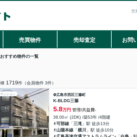
営
売買物件
売却査定
お問
おすすめ物件の一覧
7
1719
棟
件（会員物件 3件）
マンション
広島市西区
三篠町
K-BLDG三篠
5.8
万円
管理/共益費-
38.00㎡ (2DK) /築53年 /4階建
可部線
「
三滝
」駅 徒歩13分
山陽本線
「
横川
」駅 徒歩10分
広島高速交通アストラムライン
「
白島
」駅