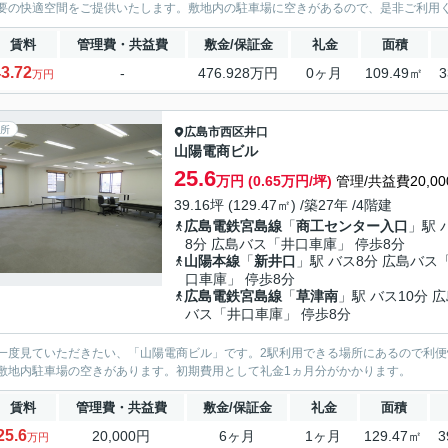
要の快適空間をご提供いたします。敷地内の駐車場に空きがあるので、是非ご利用
賃料
管理費・共益費
敷金/保証金
礼金
面積
3.72
-
476.928万円
0ヶ月
109.49㎡
3
万円
所
広島市西区
井口
山陽電商ビル
25.6
万円 (0.65万円/坪)
管理/共益費20,00
39.16坪 (129.47㎡) /築27年 /4階建
広島電鉄宮島線
「
商工センター入口
」駅 
8分 広島バス「井口車庫」 停歩8分
山陽本線
「
新井口
」駅 バス8分 広島バス
口車庫」 停歩8分
広島電鉄宮島線
「
草津南
」駅 バス10分 
バス「井口車庫」 停歩8分
一度見ていただきたい、「山陽電商ビル」です。2駅利用できる場所にあるので利便性
敷地内駐車場の空きがあります。初期費用として礼金1ヵ月分がかかります。
賃料
管理費・共益費
敷金/保証金
礼金
面積
25.6
20,000円
6ヶ月
1ヶ月
129.47㎡
3
万円