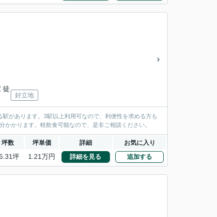
 徒
好立地
きる駅があります。3駅以上利用可なので、利便性を求める方も
月分かかります。軽飲食可能なので、是非ご相談ください。
坪数
坪単価
詳細
お気に入り
6.31坪
1.21万円
詳細を見る
追加する