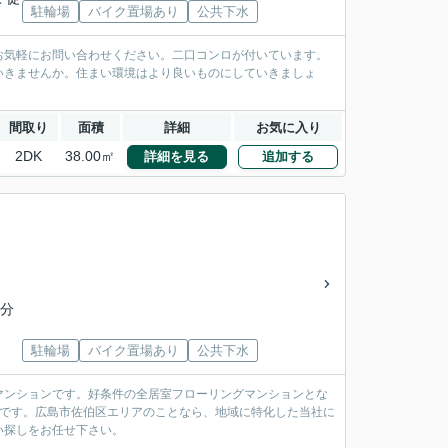
駐輪場
バイク置場あり
公共下水
お気軽にお問い合わせください。二口コンロが付いています。
いきませんか。住まい環境はより良いものにしていきましょ
間取り
面積
詳細
お気に入り
2DK
38.00㎡
詳細を見る
追加する
7分
駐輪場
バイク置場あり
公共下水
マンションです。好条件の全居室フローリングマンションとな
利です。広島市佐伯区エリアのことなら、地域に特化した当社に
い探しをお任せ下さい。