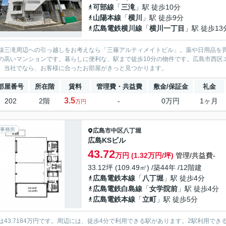
可部線
「
三滝
」駅 徒歩10分
山陽本線
「
横川
」駅 徒歩9分
広島電鉄横川線
「
横川一丁目
」駅 徒歩13
線三滝周辺への引っ越しをお考えなら「三篠アルティメイトビル」。薬や日用品を買
の高いマンションです。暮らしに便利な、駅まで徒歩10分の物件です。広島市西区
。当社でなら、お客様に合ったお部屋がきっと見つかります。
部屋番号
所在階
賃料
管理費・共益費
敷金/保証金
礼金
3.5
202
2階
-
0万円
1ヶ月
万円
事務所
広島市中区
八丁堀
広島KSビル
43.72
万円 (1.32万円/坪)
管理/共益費-
33.12坪 (109.49㎡) /築44年 /12階建
広島電鉄本線
「
八丁堀
」駅 徒歩4分
広島電鉄白島線
「
女学院前
」駅 徒歩4分
広島電鉄本線
「
立町
」駅 徒歩5分
は43.7184万円です。周辺には、徒歩4分で利用できる駅があります。2駅利用で