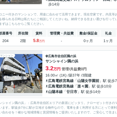
歩14分
コニー付きのマンションで、用途に合わせて活用できます。現在空家です。内見等
を移られる日時は私たちにご相談してくださいね。納得できる住まい選びを行って
まずはこちらからご覧ください。
部屋番号
所在階
賃料
管理費・共益費
敷金/保証金
礼金
5.8
204
2階
-
0ヶ月
1ヶ月
万円
マンション
広島市佐伯区
隅の浜
サンシャイン隅の浜
3.2
万円
管理/共益費0円
16.00㎡ (1K) /築37年 /3階建
広島電鉄宮島線
「
山陽女学園前
」駅 徒歩
広島電鉄宮島線
「
楽々園
」駅 徒歩10分
山陽本線
「
廿日市
」駅 徒歩14分
ンシャイン隅の浜」：広島市佐伯区エリアの新居にピッタリ。クローゼット付きの
います。駅徒歩7分に駅が立地する物件なので、電車を多く利用する方にとって便
い合わせを！確かな地域情報と賃貸情報をご提供いたしますので、ご安心して住ま