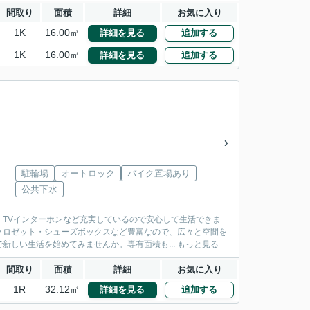
間取り
面積
詳細
お気に入り
1K
16.00㎡
詳細を見る
追加する
1K
16.00㎡
詳細を見る
追加する
駐輪場
オートロック
バイク置場あり
公共下水
TVインターホンなど充実しているので安心して生活できま
クロゼット・シューズボックスなど豊富なので、広々と空間を
新しい生活を始めてみませんか。専有面積も...
もっと見る
間取り
面積
詳細
お気に入り
1R
32.12㎡
詳細を見る
追加する