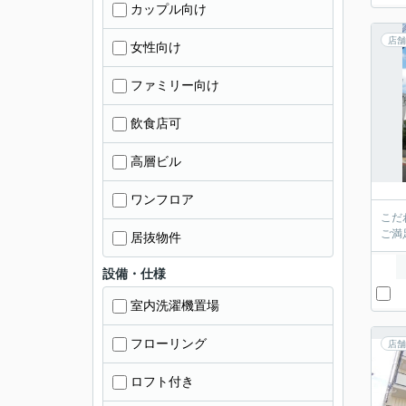
カップル向け
店舗
女性向け
ファミリー向け
飲食店可
高層ビル
ワンフロア
こだ
ご満
居抜物件
設備・仕様
室内洗濯機置場
フローリング
店舗
ロフト付き