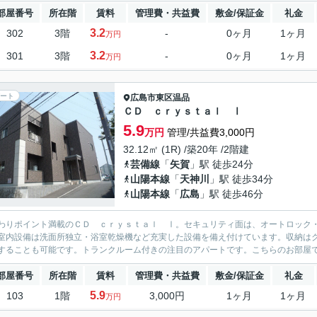
部屋番号
所在階
賃料
管理費・共益費
敷金/保証金
礼金
3.2
302
3階
-
0ヶ月
1ヶ月
万円
3.2
301
3階
-
0ヶ月
1ヶ月
万円
ート
広島市東区
温品
ＣＤ ｃｒｙｓｔａｌ Ⅰ
5.9
万円
管理/共益費3,000円
32.12㎡ (1R) /築20年 /2階建
芸備線
「
矢賀
」駅 徒歩24分
山陽本線
「
天神川
」駅 徒歩34分
山陽本線
「
広島
」駅 徒歩46分
わりポイント満載のＣＤ ｃｒｙｓｔａｌ Ⅰ。セキュリティ面は、オートロック・
室内設備は洗面所独立・浴室乾燥機など充実した設備を備え付けています。収納は
することも可能です。トランクルーム付きの注目のアパートです。こちらのお部屋で
部屋番号
所在階
賃料
管理費・共益費
敷金/保証金
礼金
5.9
103
1階
3,000円
1ヶ月
1ヶ月
万円