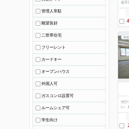
金不
管理人常駐
4
眺望良好
二世帯住宅
事務
フリーレント
カードキー
オープンハウス
外国人可
ガスコンロ設置可
ぜひ
い、
ルームシェア可
学生向け