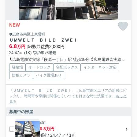
NEW
広島市南区上東雲町
ＵＭＷＥＬＴ ＢＩＬＤ ＺＷＥＩ
6.8
万円
管理/共益費2,000円
24.47㎡ (1K) /築7年 /6階建
広島電鉄皆実線「段原一丁目」駅 徒歩18分
広島電鉄皆実線「比治山下」駅 徒歩20分
駐輪場
オートロック
宅配ボックス
インターネット対応
防犯カメラ
バイク置場あり
「ＵＭＷＥＬＴ ＢＩＬＤ ＺＷＥＩ」：広島市南区エリアの新居にピ
ッタリ。時間帯や季節に関係なくいつでも好きな時に洗濯でき...
もっと
見る
募集中の部屋
401
6.8万円
4階 / 24.47㎡ / 1K