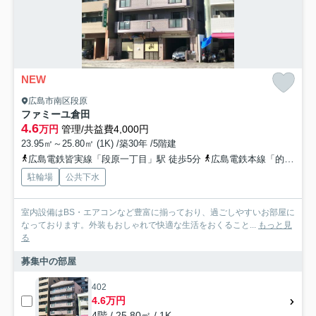
NEW
広島市南区段原
ファミーユ倉田
4.6
万円
管理/共益費4,000円
23.95㎡～25.80㎡ (1K) /築30年 /5階建
広島電鉄皆実線「段原一丁目」駅 徒歩5分
広島電鉄本線「的場町」駅 徒歩7分
駐輪場
公共下水
室内設備はBS・エアコンなど豊富に揃っており、過ごしやすいお部屋に
なっております。外装もおしゃれで快適な生活をおくること...
もっと見
る
募集中の部屋
402
4.6万円
4階 / 25.80㎡ / 1K