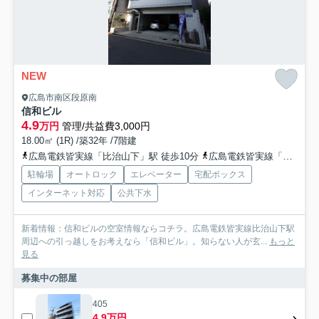
NEW
広島市南区段原南
信和ビル
4.9
万円
管理/共益費3,000円
18.00㎡ (1R) /築32年 /7階建
広島電鉄皆実線「比治山下」駅 徒歩10分
広島電鉄皆実線「段原一丁目」駅 徒歩9分
駐輪場
オートロック
エレベーター
宅配ボックス
インターネット対応
公共下水
新着情報：信和ビルの空室情報ならコチラ。広島電鉄皆実線比治山下駅
周辺への引っ越しをお考えなら「信和ビル」。知らない人が玄...
もっと
見る
募集中の部屋
405
4.9万円