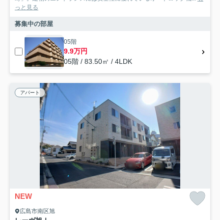
っと見る
募集中の部屋
05階
9.9万円
05階 / 83.50㎡ / 4LDK
アパート
NEW
広島市南区旭