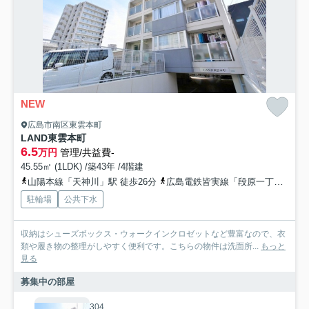
NEW
広島市南区東雲本町
LAND東雲本町
6.5
万円
管理/共益費-
45.55㎡ (1LDK) /築43年 /4階建
山陽本線「天神川」駅 徒歩26分
広島電鉄皆実線「段原一丁目」駅 徒歩26分
駐輪場
公共下水
収納はシューズボックス・ウォークインクロゼットなど豊富なので、衣
類や履き物の整理がしやすく便利です。こちらの物件は洗面所...
もっと
見る
募集中の部屋
304