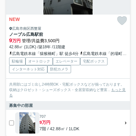
NEW
広島市南区西蟹屋
ノーブル広島駅前
9
万円
管理/共益費3,500円
42.88㎡ (1LDK) /築18年 /11階建
広島電鉄本線「猿猴橋町」駅 徒歩4分
広島電鉄本線「的場町」駅 徒歩5分
駐輪場
オートロック
エレベーター
宅配ボックス
インターネット対応
防犯カメラ
共用部にはゴミ出し24時間OK・宅配ボックスなどが揃っております。
収納はクロゼット・シューズボックス・全居室収納など豊富...
もっと見
る
募集中の部屋
707
9万円
7階 / 42.88㎡ / 1LDK