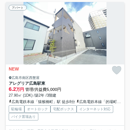
アパート
NEW
広島市南区西蟹屋
アレグリア広島駅東
6.2
万円
管理/共益費5,000円
27.90㎡ (1DK) /築2年 /3階建
広島電鉄本線「猿猴橋町」駅 徒歩8分
広島電鉄本線「的場町」駅 徒歩9分
駐輪場
オートロック
宅配ボックス
インターネット対応
バイク置場あり