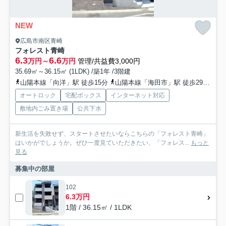
NEW
広島市南区青崎
フォレスト青崎
6.3
6.6
万円～
万円
管理/共益費3,000円
35.69㎡～36.15㎡ (1LDK) /築1年 /3階建
山陽本線「向洋」駅 徒歩15分
山陽本線「海田市」駅 徒歩29分
山
オートロック
宅配ボックス
インターネット対応
敷地内ごみ置き場
公共下水
新生活を失敗せず、スタートさせたいならこちらの「フォレスト青崎」
はいかがでしょうか。ぜひ一度見ていただきたい、「フォレス...
もっと
見る
募集中の部屋
102
6.3万円
1階 / 36.15㎡ / 1LDK