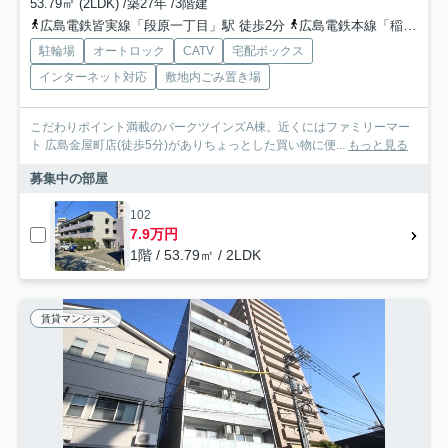
53.79㎡ (2LDK) /築27年 /3階建
広島電鉄皆実線「段原一丁目」駅 徒歩2分
広島電鉄本線「稲荷町」駅 徒歩6分
駐輪場
オートロック
CATV
宅配ボックス
インターネット対応
敷地内ごみ置き場
こだわりポイント満載のパークツインズA棟。近くにはファミリーマー
ト 広島金屋町店(徒歩5分)がありちょっとした買い物に便...
もっと見る
募集中の部屋
102
7.9万円
1階 / 53.79㎡ / 2LDK
賃貸マンション