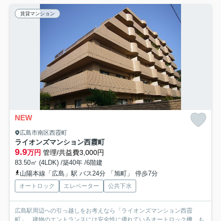
賃貸マンション
NEW
広島市南区西霞町
ライオンズマンション西霞町
9.9
万円
管理/共益費3,000円
83.50㎡ (4LDK) /築40年 /6階建
山陽本線「広島」駅 バス24分 「旭町」 停歩7分
オートロック
エレベーター
公共下水
広島駅周辺への引っ越しをお考えなら「ライオンズマンション西霞
町」。建物のエントランスには安全性に優れているオートロック機...
も