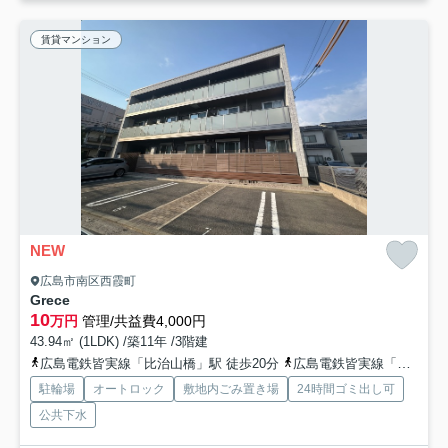
賃貸マンション
NEW
広島市南区西霞町
Grece
10
万円
管理/共益費4,000円
43.94㎡ (1LDK) /築11年 /3階建
広島電鉄皆実線「比治山橋」駅 徒歩20分
広島電鉄皆実線「南区役所前」駅 徒歩21分
駐輪場
オートロック
敷地内ごみ置き場
24時間ゴミ出し可
公共下水