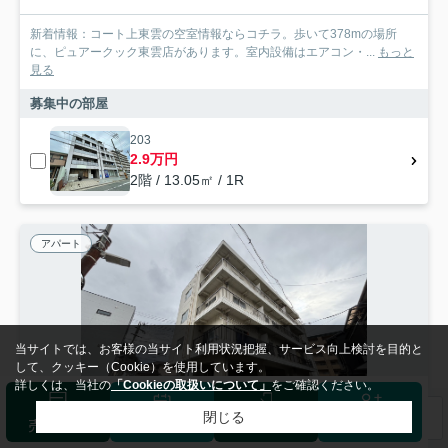
新着情報：コート上東雲の空室情報ならコチラ。歩いて378mの場所
に、ピュアークック東雲店があります。室内設備はエアコン・...
もっと
見る
募集中の部屋
203
2.9万円
2階 / 13.05㎡ / 1R
アパート
当サイトでは、お客様の当サイト利用状況把握、サービス向上検討を目的と
して、クッキー（Cookie）を使用しています。
詳しくは、当社の
「Cookieの取扱いについて」
をご確認ください。
閉じる
検索条件を変更
まとめてお問い合わせ
売却査定
来店予約
ログイン
会員登録