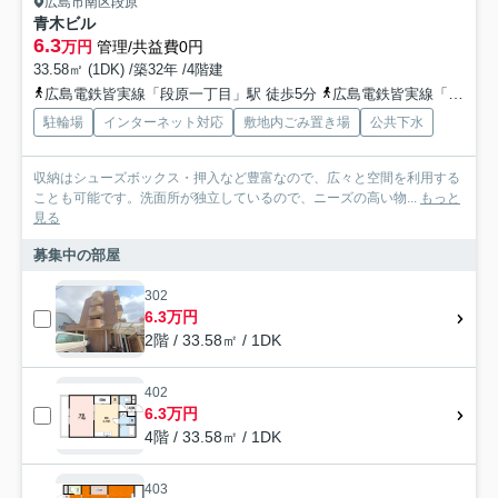
広島市南区段原
青木ビル
6.3
万円
管理/共益費0円
33.58㎡ (1DK) /築32年 /4階建
広島電鉄皆実線「段原一丁目」駅 徒歩5分
広島電鉄皆実線「比治山下」駅 徒歩10分
駐輪場
インターネット対応
敷地内ごみ置き場
公共下水
収納はシューズボックス・押入など豊富なので、広々と空間を利用する
ことも可能です。洗面所が独立しているので、ニーズの高い物...
もっと
見る
募集中の部屋
302
6.3万円
2階 / 33.58㎡ / 1DK
402
6.3万円
4階 / 33.58㎡ / 1DK
403