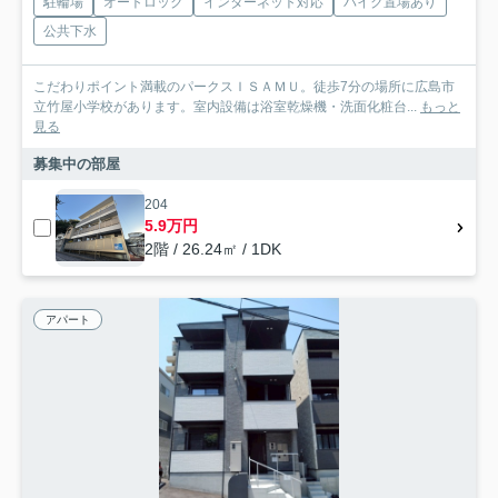
駐輪場
オートロック
インターネット対応
バイク置場あり
公共下水
こだわりポイント満載のパークスＩＳＡＭＵ。徒歩7分の場所に広島市
立竹屋小学校があります。室内設備は浴室乾燥機・洗面化粧台...
もっと
見る
募集中の部屋
204
5.9万円
2階 / 26.24㎡ / 1DK
アパート