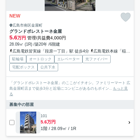
NEW
広島市南区金屋町
グランドポレストーネ金屋
5.6
万円
管理/共益費4,000円
28.09㎡ (1R) /築20年 /6階建
広島電鉄皆実線「段原一丁目」駅 徒歩4分
広島電鉄本線「稲荷町」駅 徒歩4分
駐輪場
オートロック
エレベーター
光ファイバー
宅配ボックス
公共下水
「グランドポレストーネ金屋」のここがイチオシ。ファミリーマート 広
島金屋町店まで徒歩3分と近場にコンビニがあるのもポイン...
もっと見
る
募集中の部屋
101
5.6万円
1階 / 28.09㎡ / 1R