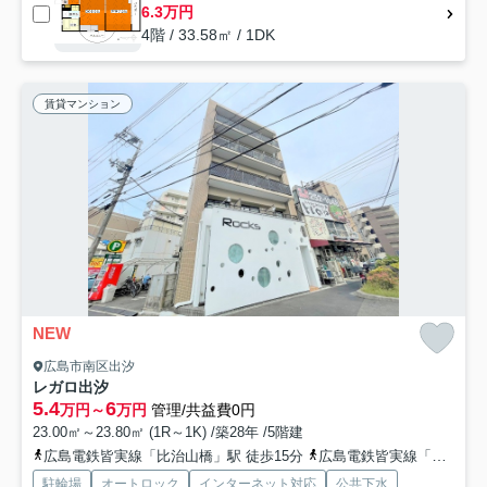
6.3万円
4階 / 33.58㎡ / 1DK
賃貸マンション
NEW
広島市南区出汐
レガロ出汐
5.4
6
万円～
万円
管理/共益費0円
23.00㎡～23.80㎡ (1R～1K) /築28年 /5階建
広島電鉄皆実線「比治山橋」駅 徒歩15分
広島電鉄皆実線「南区役所前」駅 徒歩14分
駐輪場
オートロック
インターネット対応
公共下水