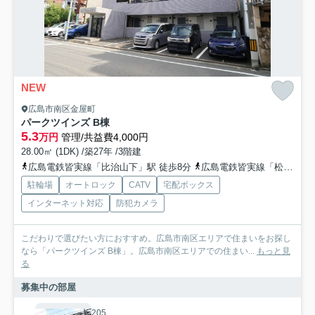
NEW
広島市南区金屋町
パークツインズ B棟
5.3
万円
管理/共益費4,000円
28.00㎡ (1DK) /築27年 /3階建
広島電鉄皆実線「比治山下」駅 徒歩8分
広島電鉄皆実線「松川町」駅 徒歩3分
駐輪場
オートロック
CATV
宅配ボックス
インターネット対応
防犯カメラ
こだわりで選びたい方におすすめ。広島市南区エリアで住まいをお探し
なら「パークツインズ B棟」。広島市南区エリアでの住まい...
もっと見
る
募集中の部屋
205