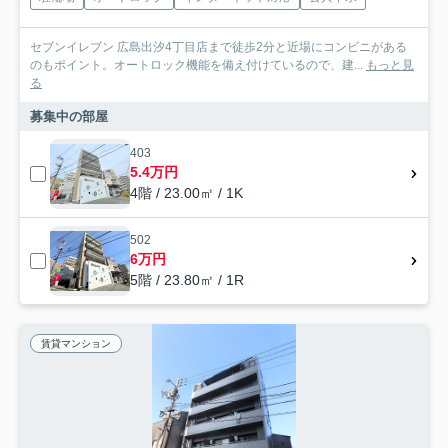
セブンイレブン 広島出汐4丁目店まで徒歩2分と近場にコンビニがある
のもポイント。オートロック機能を備え付けているので、建...
もっと見
る
募集中の部屋
403
5.4万円
4階 / 23.00㎡ / 1K
502
6万円
5階 / 23.80㎡ / 1R
賃貸マンション