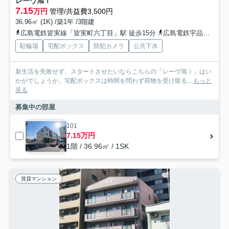
レーヴ旭Ⅰ
7.15
万円
管理/共益費3,500円
36.96㎡ (1K) /築1年 /3階建
広島電鉄皆実線「皆実町六丁目」駅 徒歩15分
広島電鉄宇品線「広大附属学校前」駅 徒歩16分
駐輪場
宅配ボックス
防犯カメラ
公共下水
新生活を失敗せず、スタートさせたいならこちらの「レーヴ旭Ⅰ」はい
かがでしょうか。宅配ボックスは時間を問わず荷物を受け取る...
もっと
見る
募集中の部屋
101
7.15万円
1階 / 36.96㎡ / 1SK
賃貸マンション