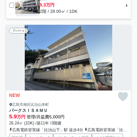
5.3万円
2階 / 28.00㎡ / 1DK
アパート
NEW
広島市南区比治山本町
パークスＩＳＡＭＵ
5.9
万円
管理/共益費5,000円
26.24㎡ (1DK) /築11年 /3階建
広島電鉄皆実線「比治山下」駅 徒歩4分
広島電鉄皆実線「比治山橋」駅 徒歩5分