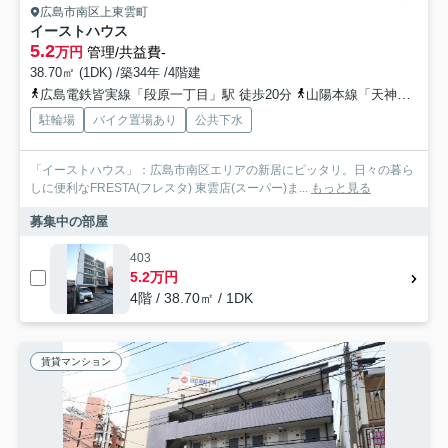
広島市南区上東雲町
イーストハウス
5.2
万円
管理/共益費-
38.70㎡ (1DK) /築34年 /4階建
広島電鉄皆実線「段原一丁目」駅 徒歩20分
山陽本線「天神川」駅 徒歩27分
駐輪場
バイク置場あり
公共下水
「イーストハウス」：広島市南区エリアの新居にピッタリ。日々の暮ら
しに便利なFRESTA(フレスタ) 東雲店(スーパー)ま...
もっと見る
募集中の部屋
403
5.2万円
4階 / 38.70㎡ / 1DK
賃貸マンション