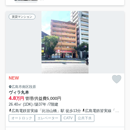
賃貸マンション
NEW
広島市南区段原
ヴィラ丸本
4.8
万円
管理/共益費5,000円
26.40㎡ (1DK) /築37年 /7階建
広島電鉄皆実線「比治山橋」駅 徒歩13分
広島電鉄皆実線「比治山下」駅 徒歩16分
オートロック
エレベーター
CATV
公共下水