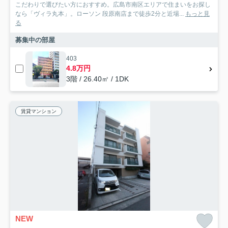
こだわりで選びたい方におすすめ。広島市南区エリアで住まいをお探し
なら「ヴィラ丸本」。ローソン 段原南店まで徒歩2分と近場...
もっと見
る
募集中の部屋
403
4.8万円
3階 / 26.40㎡ / 1DK
賃貸マンション
NEW