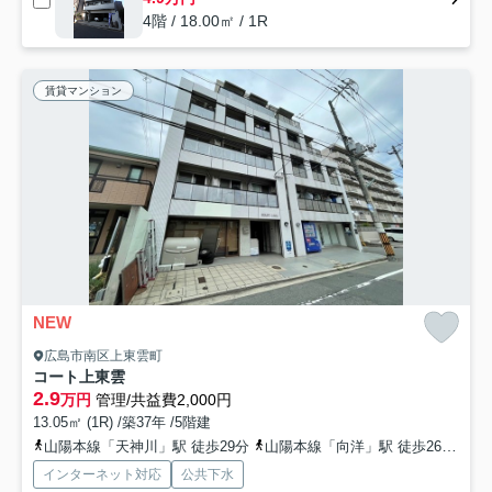
4階 / 18.00㎡ / 1R
賃貸マンション
NEW
広島市南区上東雲町
コート上東雲
2.9
万円
管理/共益費2,000円
13.05㎡ (1R) /築37年 /5階建
山陽本線「天神川」駅 徒歩29分
山陽本線「向洋」駅 徒歩26分
広
インターネット対応
公共下水