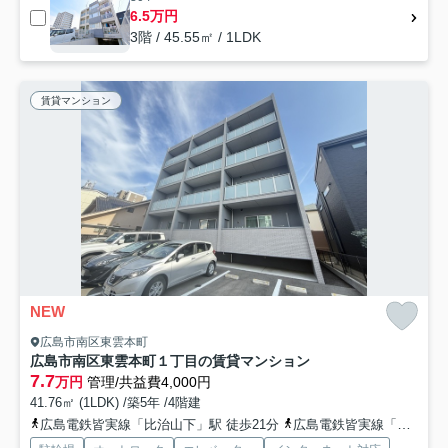
6.5万円
3階 / 45.55㎡ / 1LDK
賃貸マンション
NEW
広島市南区東雲本町
広島市南区東雲本町１丁目の賃貸マンション
7.7
万円
管理/共益費4,000円
41.76㎡ (1LDK) /築5年 /4階建
広島電鉄皆実線「比治山下」駅 徒歩21分
広島電鉄皆実線「段原一丁目」駅 徒歩23分