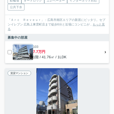
駐輪場
オートロック
エレベーター
インターネット対応
公共下水
「Ａｒｃ Ｒｅｖｅｕｒ」：広島市南区エリアの新居にピッタリ。セブ
ンイレブン 広島上東雲町店まで徒歩6分と近場にコンビニが...
もっと見
る
募集中の部屋
103
7.7万円
1階 / 41.76㎡ / 1LDK
賃貸マンション